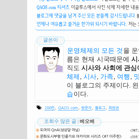
QAOS.com 티셔츠
이글루스에서 사진 삭제 자세한 내용은 Q
블로그에 댓글을 남겨 주신 모든 분들께 감사드립니다
언제나 여유롭고 즐거운 한가위 되시기 바랍니다.
저는 
글쓴이
운영체제의 모든 것
을 
름은 현재 시국때문에
시
직도
시사와 사회에 관심이
체제
,
시사
,
가족
,
여행
,
이 블로그의 주제이다. 
습
이다.
,
,
,
,
200만
QAOS.com
방문자
블로그
회원권
조회수 많은 글 |
베오베
(387
도아의 QnA(성상담 아님)
(335
문화도시부평 민중가요 아카이브 시리즈 <#7 이주헌>