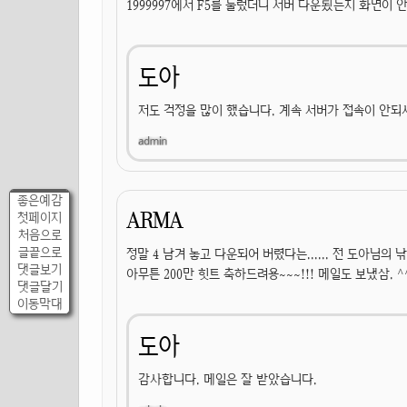
1999997에서 F5를 눌렀더니 서버 다운됬는지 화면이 
도아
저도 걱정을 많이 했습니다. 계속 서버가 접속이 안되
좋은예감
ARMA
첫페이지
처음으로
글끝으로
정말 4 남겨 놓고 다운되어 버렸다는...... 전 도아님의 낚
댓글보기
아무튼 200만 힛트 축하드려용~~~!!! 메일도 보냈삼. ^
댓글달기
이동막대
도아
감사합니다. 메일은 잘 받았습니다.