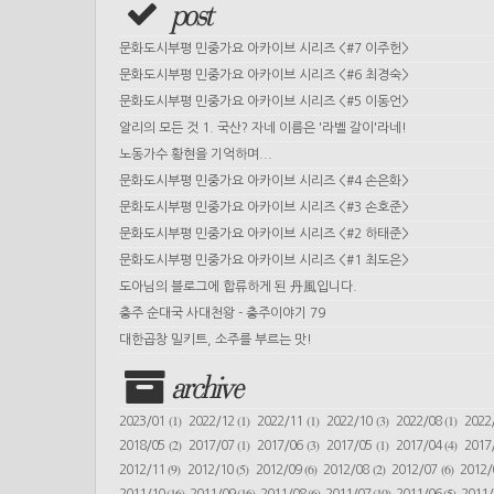
post
문화도시부평 민중가요 아카이브 시리즈 <#7 이주헌>
문화도시부평 민중가요 아카이브 시리즈 <#6 최경숙>
문화도시부평 민중가요 아카이브 시리즈 <#5 이동언>
알리의 모든 것 1. 국산? 자네 이름은 '라벨 갈이'라네!
노동가수 황현을 기억하며...
문화도시부평 민중가요 아카이브 시리즈 <#4 손은화>
문화도시부평 민중가요 아카이브 시리즈 <#3 손호준>
문화도시부평 민중가요 아카이브 시리즈 <#2 하태준>
문화도시부평 민중가요 아카이브 시리즈 <#1 최도은>
도아님의 블로그에 합류하게 된 丹風입니다.
충주 순대국 사대천왕 - 충주이야기 79
대한곱창 밀키트, 소주를 부르는 맛!
archive
(1)
(1)
(1)
(3)
(1)
2023/01
2022/12
2022/11
2022/10
2022/08
2022
(2)
(1)
(3)
(1)
(4)
2018/05
2017/07
2017/06
2017/05
2017/04
2017
(9)
(5)
(6)
(2)
(6)
2012/11
2012/10
2012/09
2012/08
2012/07
2012
(16)
(16)
(6)
(10)
(5)