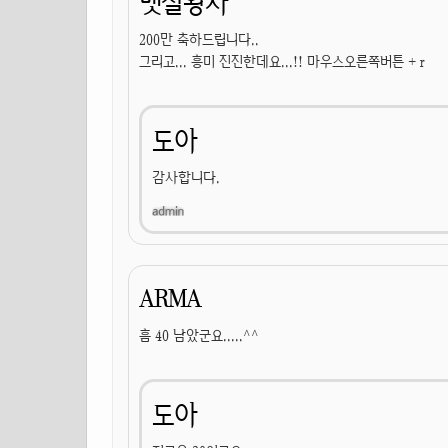
뱃살왕자
200만 축하드립니다..
그리고... 흥미 진진한데요...!! 마우스오른쪽버튼 + r
도아
감사합니다.
ARMA
흠 40 남았군요.....^^
도아