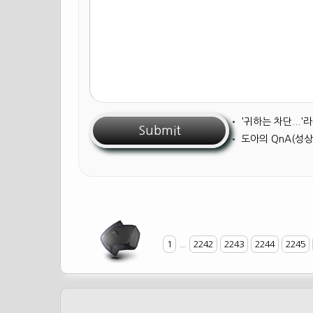
•
'귀하는 차단...
•
도아의 QnA(성상
1
...
2242
2243
2244
2245