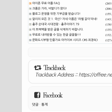
(265
아이폰 무료 어플 FAQ
(200
크롬은 가라, 비발디가 왔다!
(155
블로그 운영을 위한 기부금을 받습니다!
(143
알리의 모든 것 1. 국산? 자네 이름은 '라벨 갈이'라네!
(138
충주 순대국 사대천왕 - 충주이야기 79
(135
이 트랙백을 받은 글을 삭제하기 바랍니다.
(132
무료로 내려받을 수 있는 한글 글꼴들!!!
(127
문화도시부평 민중가요 아카이브 시리즈 <#6 최경숙>
Trackback
Trackback Address ::
https://offree.
Facebook
댓글
·
통계