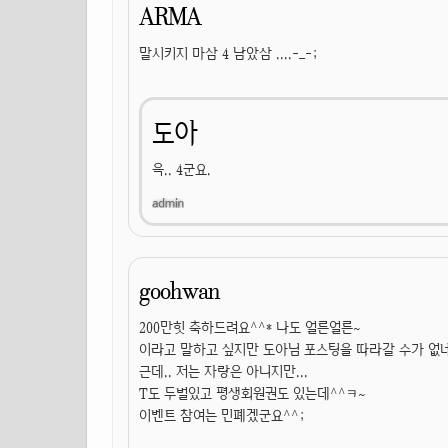
ARMA
말시키지 마삼 4 남았삼 ....-_-;
도아
윽.. 4군요.
goohwan
200만힛 축하드려요^^* 나도 얼른얼른~
이라고 말하고 싶지만 도아님 포스팅을 따라갈 수가 없
근데.. 저는 자랑은 아니지만...
T도 두벌있고 평생회원권도 있는데^^ㅋ~
이벤트 참여는 민폐겠군요^^;