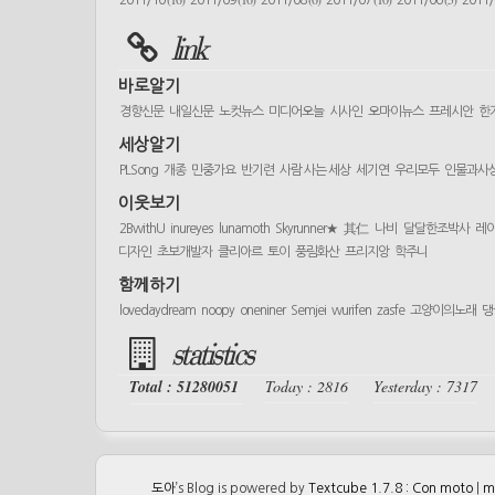
2011/10
2011/09
2011/08
2011/07
2011/06
2011
link
바로알기
경향신문
내일신문
노컷뉴스
미디어오늘
시사인
오마이뉴스
프레시안
한
세상알기
PLSong
개종
민중가요
반기련
사람 사는 세상
세기연
우리모두
인물과사
이웃보기
2BwithU
inureyes
lunamoth
Skyrunner★
其仁
나비
달달한조박사
레
디자인
초보개발자
클리아르
토이
풍림화산
프리지앙
학주니
함께하기
lovedaydream
noopy
oneniner
Semjei
wurifen
zasfe
고양이의노래
댕
statistics
Total : 51280051
Today : 2816
Yesterday : 7317
도아
’s Blog is powered by
Textcube 1.7.8 : Con moto
|
m