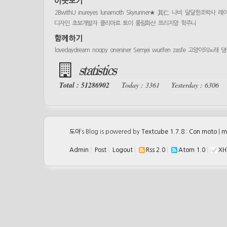
이웃보기
2BwithU
inureyes
lunamoth
Skyrunner★
其仁
나비
달달한조박사
레
디자인
초보개발자
클리아르
토이
풍림화산
프리지앙
학주니
함께하기
lovedaydream
noopy
oneniner
Semjei
wurifen
zasfe
고양이의노래
댕
statistics
Total : 51286902
Today : 3361
Yesterday : 6306
도아
’s Blog is powered by
Textcube 1.7.8 : Con moto
|
m
Admin
|
Post
|
Logout
|
Rss 2.0
|
Atom 1.0
|
XH