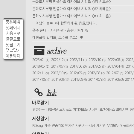
문화도시부평 민중가요 아카이브 시리즈 <#3 손호준>
문화도시부평 민중가요 아카이브 시리즈 <#2 하태준>
문화도시부평 민중가요 아카이브 시리즈 <#1 최도은>
좋은예감
도아님의 블로그에 합류하게 된 丹風입니다.
첫페이지
충주 순대국 사대천왕 - 충주이야기 79
처음으로
대한곱창 밀키트, 소주를 부르는 맛!
글끝으로
댓글보기
archive
댓글달기
이동막대
(1)
(1)
(1)
(3)
(1)
2023/01
2022/12
2022/11
2022/10
2022/08
2022
(2)
(1)
(3)
(1)
(4)
2018/05
2017/07
2017/06
2017/05
2017/04
2017
(9)
(5)
(6)
(2)
(6)
2012/11
2012/10
2012/09
2012/08
2012/07
2012
(16)
(16)
(6)
(10)
(5)
2011/10
2011/09
2011/08
2011/07
2011/06
2011
link
바로알기
경향신문
내일신문
노컷뉴스
미디어오늘
시사인
오마이뉴스
프레시안
한
세상알기
PLSong
개종
민중가요
반기련
사람 사는 세상
세기연
우리모두
인물과사