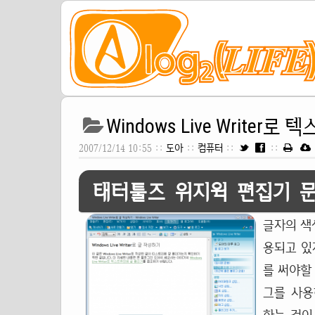
Windows Live Writer
2007/12/14 10:55 ::
도아
::
컴퓨터
::
::
태터툴즈 위지윅 편집기 
글자의 색
용되고 있
를 써야할
그를 사