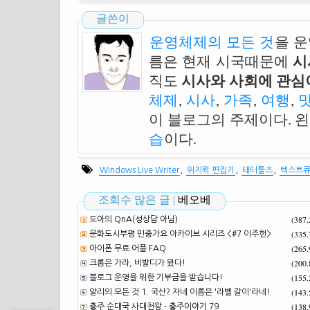
글쓴이
운영체제의 모든 것
을 
름은 현재 시국때문에
시
직도
시사와 사회에 관심이
체제
,
시사
,
가족
,
여행
,
이 블로그의 주제이다. 
습
이다.
,
,
,
Windows Live Writer
위지윅 편집기
태터툴즈
텍스트
조회수 많은 글 |
베오베
(387
도아의 QnA(성상담 아님)
(335
문화도시부평 민중가요 아카이브 시리즈 <#7 이주헌>
(265
아이폰 무료 어플 FAQ
(200
크롬은 가라, 비발디가 왔다!
(155
블로그 운영을 위한 기부금을 받습니다!
(143
알리의 모든 것 1. 국산? 자네 이름은 '라벨 갈이'라네!
(138
충주 순대국 사대천왕 - 충주이야기 79