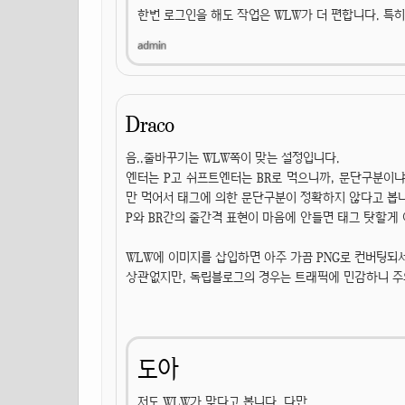
한번 로그인을 해도 작업은 WLW가 더 편합니다. 특
Draco
음..줄바꾸기는 WLW쪽이 맞는 설정입니다.
엔터는 P고 쉬프트엔터는 BR로 먹으니까, 문단구분이냐
만 먹어서 태그에 의한 문단구분이 정확하지 않다고 봅
P와 BR간의 줄간격 표현이 마음에 안들면 태그 탓할게 
WLW에 이미지를 삽입하면 아주 가끔 PNG로 컨버팅되서
상관없지만, 독립블로그의 경우는 트래픽에 민감하니 주
도아
저도 WLW가 맞다고 봅니다. 다만