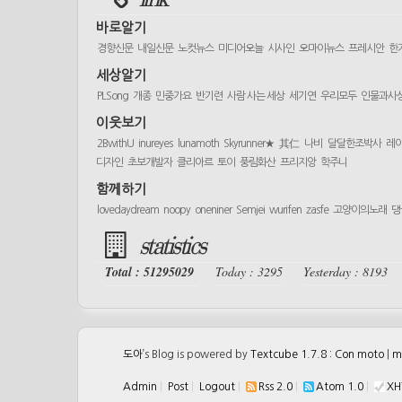
바로알기
경향신문
내일신문
노컷뉴스
미디어오늘
시사인
오마이뉴스
프레시안
한
세상알기
PLSong
개종
민중가요
반기련
사람 사는 세상
세기연
우리모두
인물과사
이웃보기
2BwithU
inureyes
lunamoth
Skyrunner★
其仁
나비
달달한조박사
레
디자인
초보개발자
클리아르
토이
풍림화산
프리지앙
학주니
함께하기
lovedaydream
noopy
oneniner
Semjei
wurifen
zasfe
고양이의노래
댕
statistics
Total : 51295029
Today : 3295
Yesterday : 8193
도아
’s Blog is powered by
Textcube 1.7.8 : Con moto
|
m
Admin
|
Post
|
Logout
|
Rss 2.0
|
Atom 1.0
|
XH