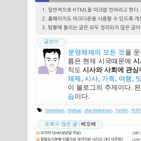
일반적으로 HTML을 마크업 언어라고 한다.
홈페이지도 마크다운을 사용할 수 있도록 개
텀블에 올리는 글은 모두 정리되지 않은 글이다
글쓴이
운영체제의 모든 것
을 
름은 현재 시국때문에
시
직도
시사와 사회에 관심이
체제
,
시사
,
가족
,
여행
,
이 블로그의 주제이다. 
습
이다.
,
,
,
,
Markdown
Markup
php Markdown
Tumblr
마크
조회수 많은 글 |
베오베
(387
도아의 QnA(성상담 아님)
(335
문화도시부평 민중가요 아카이브 시리즈 <#7 이주헌>