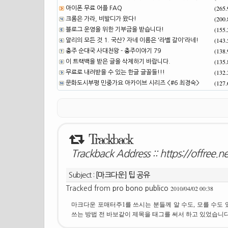
(265
아이폰 무료 어플 FAQ
(200
크롬은 가라, 비발디가 왔다!
(155
블로그 운영을 위한 기부금을 받습니다!
(143
알리의 모든 것 1. 국산? 자네 이름은 '라벨 갈이'라네!
(138
충주 순대국 사대천왕 - 충주이야기 79
(135
이 트랙백을 받은 글을 삭제하기 바랍니다.
(132
무료로 내려받을 수 있는 한글 글꼴들!!!
(127
문화도시부평 민중가요 아카이브 시리즈 <#6 최경숙>
Trackback
Trackback Address ::
https://offree.
Subject :
[마크다운] 팁 공유
2010/04/02 00:38
Tracked from
pro bono publico
마크다운 포매터주1를 쓰시는 분들께 알 수도, 모를 수도
쓰는 방법 전 바보같이 제목을 태그를 써서 하고 있었습니