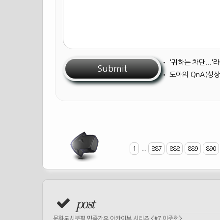
•
'귀하는 차단...
•
도아의 QnA(성상
1
...
887
888
889
890
post
문화도시부평 민중가요 아카이브 시리즈 <#7 이주헌>