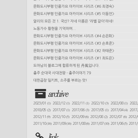
문화도시부평 민중가요 아카이브 시리즈 <#6 최경숙>
문화도시부평 민중가요 아카이브 시리즈 <#5 이동언>
알리의 모든 것 1. 국산? 자네 이름은 '라벨 갈이'라네!
노동가수 황현을 기억하며...
문화도시부평 민중가요 아카이브 시리즈 <#4 손은화>
문화도시부평 민중가요 아카이브 시리즈 <#3 손호준>
문화도시부평 민중가요 아카이브 시리즈 <#2 하태준>
문화도시부평 민중가요 아카이브 시리즈 <#1 최도은>
도아님의 블로그에 합류하게 된 丹風입니다.
충주 순대국 사대천왕 - 충주이야기 79
대한곱창 밀키트, 소주를 부르는 맛!
archive
(1)
(1)
(1)
(3)
(1)
2023/01
2022/12
2022/11
2022/10
2022/08
2022
(2)
(1)
(3)
(1)
(4)
2018/05
2017/07
2017/06
2017/05
2017/04
2017
(9)
(5)
(6)
(2)
(6)
2012/11
2012/10
2012/09
2012/08
2012/07
2012
(16)
(16)
(6)
(10)
(5)
2011/10
2011/09
2011/08
2011/07
2011/06
2011
link