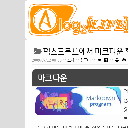
텍스트큐브에서 마크다운 
2009/09/12 08:25 ::
도아
::
컴퓨터
::
::
마크다운
얼
(
용
블