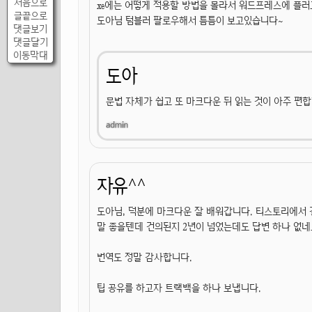
처음으로
xe에는 어떻게 적용할 방법을 몰라서 워드프레스에 플
글끝으로
도아님 텀블러 팔로우해서 틈틈이 보고있습니다~
댓글보기
댓글달기
이동막대
도아
문법 자체가 쉽고 또 마크다운 뒤 읽는 것이 아주 편
자유^^
도아님, 덕분에 마크다운 잘 배워갑니다. 티스토리에서
말 좋을텐데 건의된지 2년이 넘었는데도 답변 하나 없네
번역도 정말 감사합니다.
팁 공유를 하고자 트랙백을 하나 보냅니다.