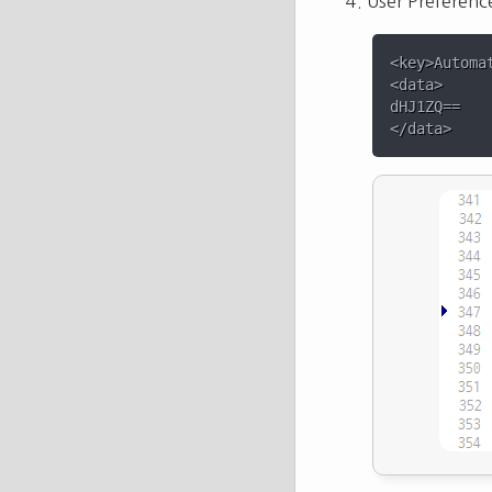
User Prefere
<key>Automa
<data>

dHJ1ZQ==
