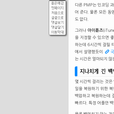
좋은예감
다른 PMP는 인코딩 
첫페이지
어 준다. 물론 모든 
처음으로
글끝으로
도 없다.
댓글보기
댓글달기
그러나
아이튠즈
(iTu
이동막대
을 지정할 수 있으면 
하는데 6시간씩 걸릴 
에서 설명했듯이
국
는 시간은 얼마되지 않
지나치게 긴 백
몇 시간씩 걸리는 것은 
일을 복원하기 위한 복
백업하고 복원하는데 걸
빠르다. 특정 어플만 