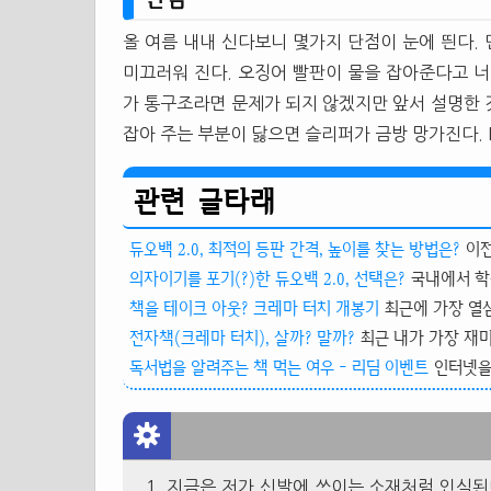
올 여름 내내 신다보니 몇가지 단점이 눈에 띈다.
미끄러워 진다. 오징어 빨판이 물을 잡아준다고 너
가 통구조라면 문제가 되지 않겠지만 앞서 설명한 
잡아 주는 부분이 닳으면
슬리퍼
가 금방 망가진다. 
관련 글타래
듀오백 2.0, 최적의 등판 간격, 높이를 찾는 방법은?
이전
의자이기를 포기(?)한 듀오백 2.0, 선택은?
국내에서 학
책을 테이크 아웃? 크레마 터치 개봉기
최근에 가장 열심히
전자책(크레마 터치), 살까? 말까?
최근 내가 가장 재미
독서법을 알려주는 책 먹는 여우 - 리딤 이벤트
인터넷을 
지금은 저가 신발에 쓰이는 소재처럼 인식된다