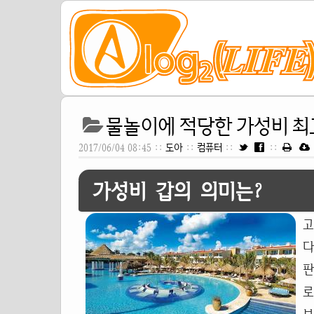
물놀이에 적당한 가성비 최고
2017/06/04 08:45 ::
도아
::
컴퓨터
::
::
가성비 갑의 의미는?
고
다
판
로