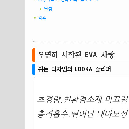
단점
각주
우연히 시작된
EVA
사랑
튀는 디자인의 LOOKA
슬리퍼
초경량.친환경소재.미끄럼
충격흡수.뛰어난 내마모성