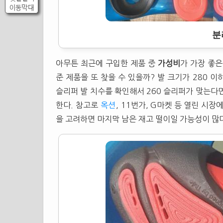
이동막대
분
아무튼 최근에 구입한 제품 중
가성비
가 가장 좋
준 제품을 또 찾을 수 있을까? 발 크기가 280 
슬리퍼
발 치수를 확인해서 260
슬리퍼
가 맞는다면
한다. 참고로
옥션
, 11번가, G마켓 등 열린 시장
을 고려하면 마지막 남은 재고 떨이일 가능성이 많다