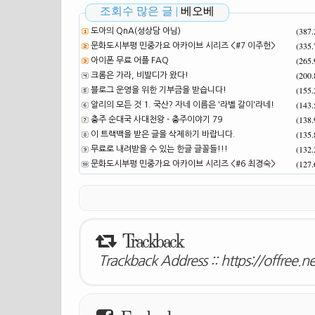
조회수 많은 글 |
베오베
(387
도아의 QnA(성상담 아님)
(335
문화도시부평 민중가요 아카이브 시리즈 <#7 이주헌>
(265
아이폰 무료 어플 FAQ
(200
크롬은 가라, 비발디가 왔다!
(155
블로그 운영을 위한 기부금을 받습니다!
(143
알리의 모든 것 1. 국산? 자네 이름은 '라벨 갈이'라네!
(138
충주 순대국 사대천왕 - 충주이야기 79
(135
이 트랙백을 받은 글을 삭제하기 바랍니다.
(132
무료로 내려받을 수 있는 한글 글꼴들!!!
(127
문화도시부평 민중가요 아카이브 시리즈 <#6 최경숙>
Trackback
Trackback Address ::
https://offree.