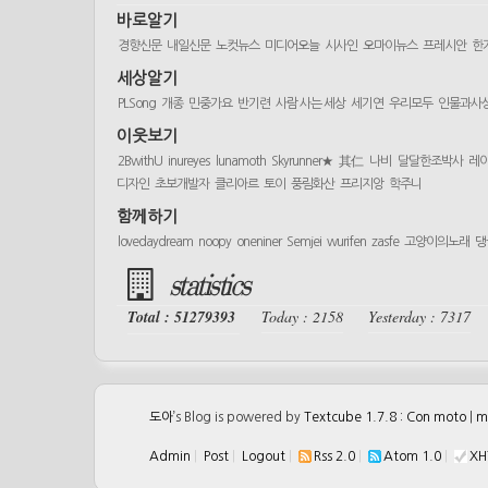
바로알기
경향신문
내일신문
노컷뉴스
미디어오늘
시사인
오마이뉴스
프레시안
한
세상알기
PLSong
개종
민중가요
반기련
사람 사는 세상
세기연
우리모두
인물과사
이웃보기
2BwithU
inureyes
lunamoth
Skyrunner★
其仁
나비
달달한조박사
레
디자인
초보개발자
클리아르
토이
풍림화산
프리지앙
학주니
함께하기
lovedaydream
noopy
oneniner
Semjei
wurifen
zasfe
고양이의노래
댕
statistics
Total : 51279393
Today : 2158
Yesterday : 7317
도아
’s Blog is powered by
Textcube 1.7.8 : Con moto
|
m
Admin
|
Post
|
Logout
|
Rss 2.0
|
Atom 1.0
|
XH