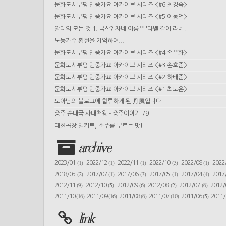
문화도시부평 민중가요 아카이브 시리즈 <#6 최경숙>
문화도시부평 민중가요 아카이브 시리즈 <#5 이동언>
알리의 모든 것 1. 국산? 자네 이름은 '라벨 갈이'라네!
노동가수 황현을 기억하며...
문화도시부평 민중가요 아카이브 시리즈 <#4 손은화>
문화도시부평 민중가요 아카이브 시리즈 <#3 손호준>
문화도시부평 민중가요 아카이브 시리즈 <#2 하태준>
문화도시부평 민중가요 아카이브 시리즈 <#1 최도은>
도아님의 블로그에 합류하게 된 丹風입니다.
충주 순대국 사대천왕 - 충주이야기 79
대한곱창 밀키트, 소주를 부르는 맛!
archive
(1)
(1)
(1)
(3)
(1)
2023/01
2022/12
2022/11
2022/10
2022/08
2022
(2)
(1)
(3)
(1)
(4)
2018/05
2017/07
2017/06
2017/05
2017/04
2017
(9)
(5)
(6)
(2)
(6)
2012/11
2012/10
2012/09
2012/08
2012/07
2012
(16)
(16)
(6)
(10)
(5)
2011/10
2011/09
2011/08
2011/07
2011/06
2011
link