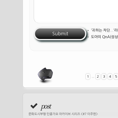
•
'귀하는 차단...
•
도아의 QnA(성상
1
...
2
3
4
5
post
문화도시부평 민중가요 아카이브 시리즈 <#7 이주헌>