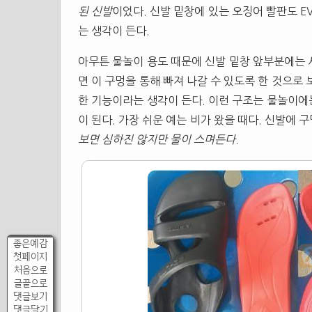
된 신발
이었다. 신발 밑창에 있는 오징어 빨판도
E
는 생각이 든다.
아무튼 물놀이 용도 때문에 신발 밑창 앞부분에는 
면 이 구멍을 통해 빠져 나갈 수 있도록 한 것으로
한 기능이라는 생각이 든다. 이런 구조는 물놀이
이 된다. 가장 쉬운 예는 비가 왔을 때다. 신발에
보면 심하진 않지만 물이 스며든다
.
좋은예감
첫페이지
처음으로
글끝으로
댓글보기
댓글달기