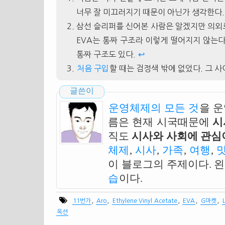
너무 잘 미끄러지기 때문이 아닌가 생각한다
삼선
슬리퍼
를 신어본 사람은 알겠지만 의
EVA
는 통짜 구조라 이렇게 떨어지지 않는다
통짜 구조도 있다.
↩
처음 구입
할 때는 검정색 밖에 없었다. 그 
글쓴이
운영체제의 모든 것
을 
름은 현재 시국때문에
시
직도
시사와 사회에 관심이
체제
,
시사
,
가족
,
여행
,
이 블로그의 주제이다. 
습
이다.
,
,
,
,
,
11번가
Aro
Ethylene Vinyl Acetate
EVA
G마켓
옥션