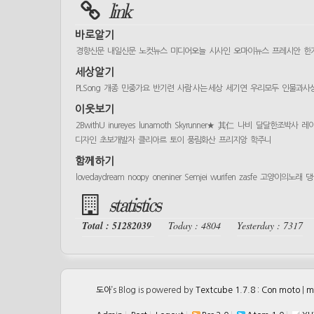
link
바로알기
경향신문
내일신문
노컷뉴스
미디어오늘
시사인
오마이뉴스
프레시안
한
세상알기
PLSong
개종
민중가요
반기련
사람 사는 세상
세기연
우리모두
인물과사
이웃보기
2BwithU
inureyes
lunamoth
Skyrunner★
其仁
나비
달달한조박사
레
디자인
초보개발자
클리아르
토이
풍림화산
프리지앙
학주니
함께하기
lovedaydream
noopy
oneniner
Semjei
wurifen
zasfe
고양이의노래
댕
statistics
Total : 51282039
Today : 4804
Yesterday : 7317
도아
’s Blog is powered by
Textcube 1.7.8 : Con moto
|
m