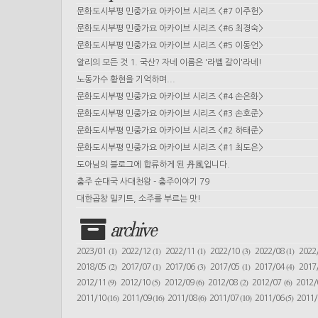
문화도시부평 민중가요 아카이브 시리즈 <#7 이주헌>
문화도시부평 민중가요 아카이브 시리즈 <#6 최경숙>
문화도시부평 민중가요 아카이브 시리즈 <#5 이동언>
알리의 모든 것 1. 국산? 자네 이름은 '라벨 갈이'라네!
노동가수 황현을 기억하며...
문화도시부평 민중가요 아카이브 시리즈 <#4 손은화>
문화도시부평 민중가요 아카이브 시리즈 <#3 손호준>
문화도시부평 민중가요 아카이브 시리즈 <#2 하태준>
문화도시부평 민중가요 아카이브 시리즈 <#1 최도은>
도아님의 블로그에 합류하게 된 丹風입니다.
충주 순대국 사대천왕 - 충주이야기 79
대한곱창 밀키트, 소주를 부르는 맛!
archive
(1)
(1)
(1)
(3)
(1)
2023/01
2022/12
2022/11
2022/10
2022/08
2022
(2)
(1)
(3)
(1)
(4)
2018/05
2017/07
2017/06
2017/05
2017/04
2017
(9)
(5)
(6)
(2)
(6)
2012/11
2012/10
2012/09
2012/08
2012/07
2012
(16)
(16)
(6)
(10)
(5)
2011/10
2011/09
2011/08
2011/07
2011/06
2011