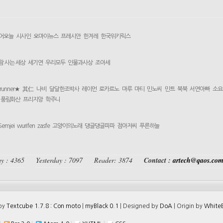
어오늘
시사인
오마이뉴스
프레시안
한겨레
한국위키릭스
람 사는 세상
세기연
우리모두
인물과사상
조아세
yrunner★
其仁
나비
달달한조박사
레이먼
로카르노
마루
마티
민노씨
민트
북북
서연아빠
소요
풍림화산
프리지앙
학주니
Semjei
wurifen
zasfe
고양이의노래
댕글댕글파파
점아저씨
푸른하늘
y : 4365
Yesterday : 7097
Reader: 3874
Contact :
artech@qaos.co
 by
Textcube 1.7.8 : Con moto
|
myBlack 0.1
| Designed by
DoA
| Origin by
WhiteB