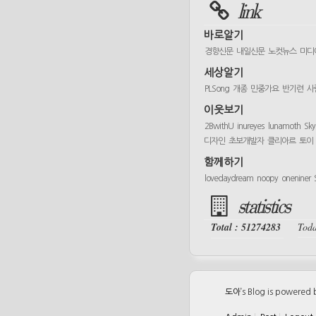
link
바로알기
경향신문
내일신문
노컷뉴스
미디
세상알기
PLSong
개종
민중가요
반기련
사
이웃보기
2BwithU
inureyes
lunamoth
Sk
디자인
초보개발자
클리아르
토이
함께하기
lovedaydream
noopy
oneniner
statistics
Total : 51274283
Toda
도아
’s Blog is powered