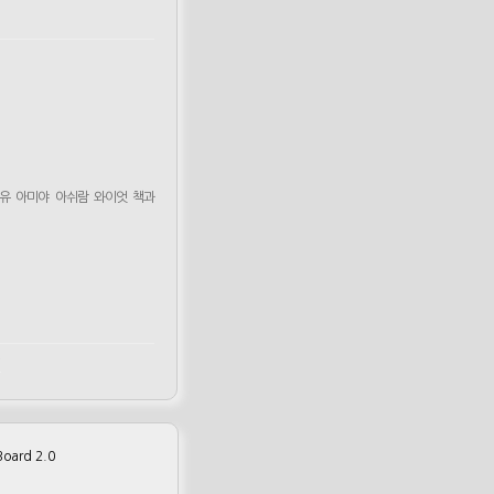
유
아미야
아쉬람
와이엇
책과
m
oard 2.0