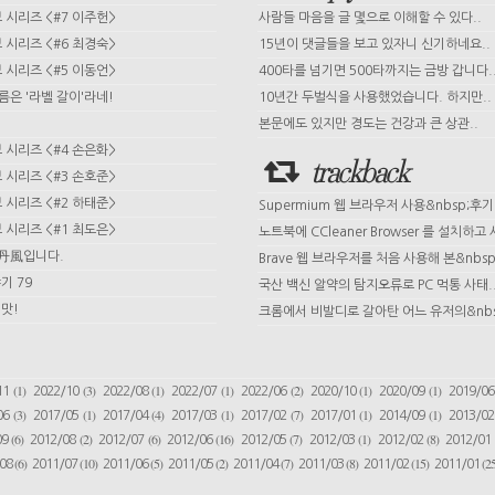
시리즈 <#7 이주헌>
사람들 마음을 글 몇으로 이해할 수 있다..
시리즈 <#6 최경숙>
15년이 댓글들을 보고 있자니 신기하네요..
시리즈 <#5 이동언>
400타를 넘기면 500타까지는 금방 갑니다.
이름은 '라벨 갈이'라네!
10년간 두벌식을 사용했었습니다. 하지만..
본문에도 있지만 경도는 건강과 큰 상관..
시리즈 <#4 손은화>
trackback
시리즈 <#3 손호준>
시리즈 <#2 하태준>
Supermium 웹 브라우저 사용&nbsp;후기
시리즈 <#1 최도은>
노트북에 CCleaner Browser 를 설치하고 사
 丹風입니다.
Brave 웹 브라우저를 처음 사용해 본&nbsp;
기 79
국산 백신 알약의 탐지오류로 PC 먹통 사태.
맛!
크롬에서 비발디로 갈아탄 어느 유저의&nbs
(1)
(3)
(1)
(1)
(2)
(1)
(1)
11
2022/10
2022/08
2022/07
2022/06
2020/10
2020/09
2019/0
(3)
(1)
(4)
(1)
(7)
(1)
(1)
06
2017/05
2017/04
2017/03
2017/02
2017/01
2014/09
2013/0
(6)
(2)
(6)
(16)
(7)
(1)
(8)
09
2012/08
2012/07
2012/06
2012/05
2012/03
2012/02
2012/01
(6)
(10)
(5)
(2)
(7)
(8)
(15)
(25
/08
2011/07
2011/06
2011/05
2011/04
2011/03
2011/02
2011/01