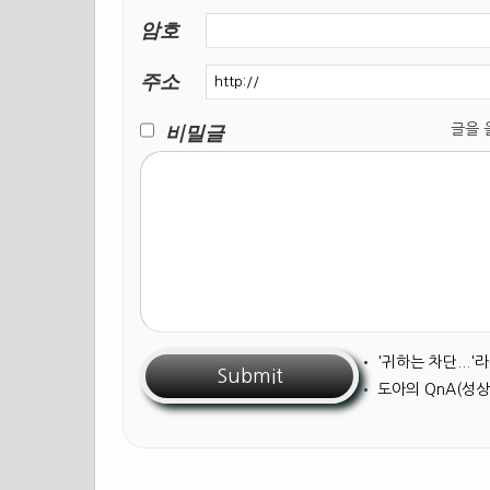
암호
주소
비밀글
글을 올릴
•
'귀하는 차단...
•
도아의 QnA(성상