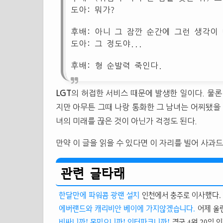
도아: 뭐가?
후배: 아니 그 잠깐 순간에 그런 생각이
도아: 그 정도야...
후배: 형 순발력 죽인다.
LGT
의 허접한 서비스 때문에 발생한 일이다. 물론
지만 아무튼 그때 나랑 통화한 그 남녀는 어찌됐을 
녀의 미래를 끊은 것이 아닌가 걱정도 된다.
만약 이 글을 읽을 수 있다면 이 자리를 빌어 사과
관련 글타래
한달만에 파워콤 광랜 설치
인천에서 충주로 이사했다. 
에버랜드와 캐리비안 베이에 가지않겠습니다.
어제 올
비싸니까! 못믿으니까! 인터파크니까!
결국 4월 20일 