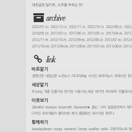
대한곱창 밀키트, 소주를 부르는 맛!
archive
(1)
(1)
(1)
(3)
(1)
2023/01
2022/12
2022/11
2022/10
2022/08
2022
(2)
(1)
(3)
(1)
(4)
2018/05
2017/07
2017/06
2017/05
2017/04
2017
(9)
(5)
(6)
(2)
(6)
2012/11
2012/10
2012/09
2012/08
2012/07
2012
(16)
(16)
(6)
(10)
(5)
2011/10
2011/09
2011/08
2011/07
2011/06
2011
link
바로알기
경향신문
내일신문
노컷뉴스
미디어오늘
시사인
오마이뉴스
프레시안
한
세상알기
PLSong
개종
민중가요
반기련
사람 사는 세상
세기연
우리모두
인물과사
이웃보기
2BwithU
inureyes
lunamoth
Skyrunner★
其仁
나비
달달한조박사
레
디자인
초보개발자
클리아르
토이
풍림화산
프리지앙
학주니
함께하기
lovedaydream
noopy
oneniner
Semjei
wurifen
zasfe
고양이의노래
댕