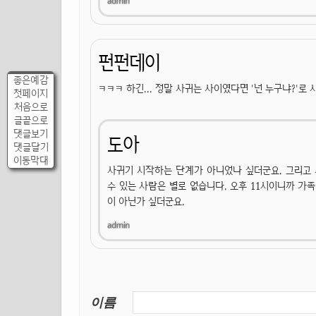
펀펀데이
좋은예감
ㅋㅋㅋ 하긴... 정말 사귀는 사이였다면 '넌 누구냐?'로
첫페이지
처음으로
글끝으로
댓글보기
도아
댓글달기
이동막대
사귀기 시작하는 단계가 아니었나 싶더군요. 그리고
수 있는 사람은 별로 없습니다. 오후 11시이니까 가
이 아닌가 싶더군요.
이름