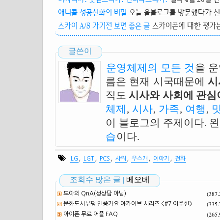
애니콜 성공신화의 비밀
오늘 올블로그를 방문했다가 신화
스카이 A/S 가기전 보면 좋은 글
스카이폰에 대한 평가는
글쓴이
운영체제의 모든 것
을 
름은 현재 시국때문에
시
직도
시사와 사회에 관심이
체제
,
시사
,
가족
,
여행
,
이 블로그의 주제이다. 
습
이다.
,
,
,
,
,
,
LG
LGT
PCS
샤워
우스개
이야기
전화
조회수 많은 글 |
베오베
(387
도아의 QnA(성상담 아님)
(335
문화도시부평 민중가요 아카이브 시리즈 <#7 이주헌>
(265
아이폰 무료 어플 FAQ