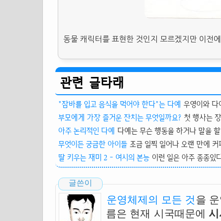
동물 캐릭터를 표현한 것인지 모르겠지만 이전에
관련 글타래
"잠바를 입고 음식을 먹어야 한다"는 다예
우영이와 다예
부모에게 가장 즐거운 잔치는 무엇일까요?
첫 행사는 장
아주 논리적인 다예
다예는 무슨 행동을 하거나 말을 할 
무엇이든 궁금한 아이들
조금 일찍 일어나 오랜 만에 커피
딸 키우는 재미 2 - 여시의 본능
이런 일은 아주 종종있다
글쓴이
운영체제의 모든 것
을 
름은 현재 시국때문에
시