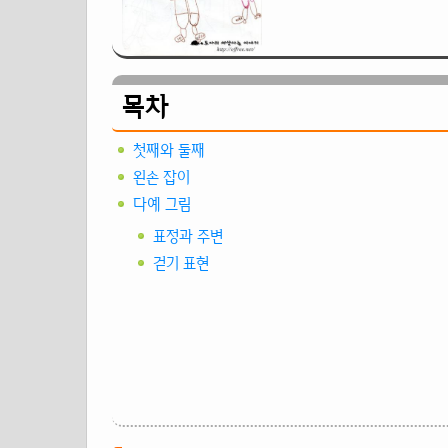
목차
첫째와 둘째
왼손 잡이
다예 그림
표정과 주변
걷기 표현