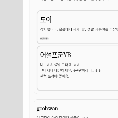
도아
감사합니다. 올블에서 시사, IT, 생활 세분야를 수상
어설프군YB
네.. ㅎㅎ 정말 그래요. ㅎㅎ
그나저나 대단하세요. 4관왕이라니.. ㅎㅎ
한턱 쏘셔야 겠어용.
goohwan
^^그림이 아주 다예틱 하군요~ㅋㅋ