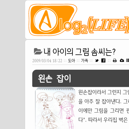
내 아이의 그림 솜씨는?
2009/03/04 18:22 ::
도아
::
가족
::
::
왼손 잡이
왼손잡이라서 그런지 그림
을 아주 잘 잡아낸다. 
이에만 그림을 그리면
다". 따라서 우리집 벽은