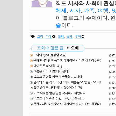
직도
시사와 사회에 관심이
체제
,
시사
,
가족
,
여행
,
이 블로그의 주제이다. 
습
이다.
,
,
,
,
그림
다예
돌째
솔거
우영
조회수 많은 글 |
베오베
(387
도아의 QnA(성상담 아님)
(335
문화도시부평 민중가요 아카이브 시리즈 <#7 이주헌>
(265
아이폰 무료 어플 FAQ
(200
크롬은 가라, 비발디가 왔다!
(155
블로그 운영을 위한 기부금을 받습니다!
(143
알리의 모든 것 1. 국산? 자네 이름은 '라벨 갈이'라네!
(138
충주 순대국 사대천왕 - 충주이야기 79
(135
이 트랙백을 받은 글을 삭제하기 바랍니다.
(132
무료로 내려받을 수 있는 한글 글꼴들!!!
(127
문화도시부평 민중가요 아카이브 시리즈 <#6 최경숙>