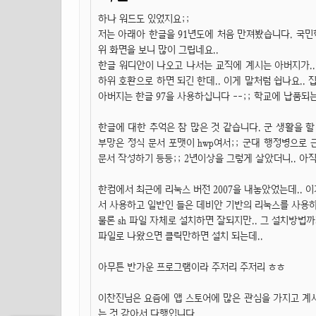
하나 워드도 있었지요;;
저는 아래아 한글을 91년도에 처음 만져봤습니다. 국민학
위 화면을 보니 많이 그립네요..
한글 워디안이 나오고 나서는 교직에 계시는 아버지가..
하위 호환으로 하면 되긴 한데.. 이게 말처럼 쉽나요..
아버지는 한글 97을 사용하십니다 --;; 학교에 납품되는
한글에 대한 추억은 참 많은 것 같습니다. 군 생활을 할 
부망은 정식 문서 포맷이 hwp여서;; 군대 행정병으로 
문서 작성하기 등등;; 2년이상을 그렇게 살았더니.. 아
한컴에서 최근에 리눅스 버전 2007을 내놓았었는데.. 
서 사용하고 일반인 들은 데비안 기반의 리눅스를 사용하
물론 sh 파일 자체로 설치하면 잘되지만.. 그 설치방법
파일로 나왔으면 클릭만하면 설치 되는데..
아무튼 반가운 프로그램이라 주저리 주저리 ㅎㅎ
이찬진님은 요즘에 앱 스토어에 많은 관심을 가지고 계시
는 것 같아서 다행입니다.