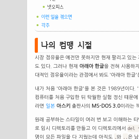
넷오피스
이런 일을 겪으면
각주
나의 컴맹 시절
시장 점유율은 예전만 못하지만 현재 팔리고 있는
도 있다. 그러나 현재
아래아
한글
을 전혀 사용하지
대적인 점유율이라는 관점에서 봐도 '아래아 한글'
내가 처음 '아래아 한글'을 본 것은 1989년이다.
컴퓨터를 처음 구입한 뒤 탁월한 실험 정신 때문에
라면
일본
아스키
출판사의
MS-DOS 3.0
이라는 
원래 공부하는 스타일이 여러 번 보고 이해하는 타
로 임시 디렉토리를 만들고 이 디렉토리에서
del 
명이 모든 파일을 다 지웠는데 아직도
와
은 남
.
..