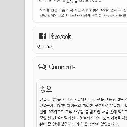
2009/07/05 20:46
Tracked from
비혼닷컴
도스용 한글 처음 시작 화면 너무 뒤늦게 찾아서일까요? 결
크만 남아있네요. 디스크가 저곳에 위치한 이유는? 제품 번
Facebook
댓글
·
통계
Comments
종요
한글 2.5(?)를 가지고 전유성 아저씨 책을 펴놓고 워
민정음이 다양한 아이콘과 화려한 구성으로 유혹하는 
한글, MS워드도 모두 사용할 줄 알지만 처음 손에 익히
평생 한 번 쓸까말까한 기능들까지 거의 모든 기능을 사용
환이 잘 안돼 불편해도 계속 쓸 수밖에 없었습니다.