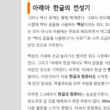
아래아 한글의 전성기
그러나 역시 문제는 불법 복제였다. 그래서 하드
시절에 벡터 글꼴을 사용하는
백상
이라는 워드 프
는 것이 아니라 처음에는 무료로 배포하면서 버그를
[9]
은 "벡터 글꼴을 사용한다"는 이유
로 너무 조급
았던 것으로 기억한다.
백상의 기세에 조금 놀라기는 했지만 워드 시장에
었다. 그리고 '아래아 한글'에서도 벡터 글꼴을 지원
이었던 것으로 기억한다. 아무튼 '아래아 한글'은
램이다. 이찬진씨가 처음
한글과 컴퓨터
를 시작한
에 있던 정내권, 박흥호씨등 외부 직원을 영입했기
아무튼 2.x때까지
한글과 컴퓨터
는 승승장구한다.
윈도우로 갈 것을 예측하지 못한 부분이 많다.
Win
다른 불편을 느끼지 못했다. 따라서 한컴측도 윈