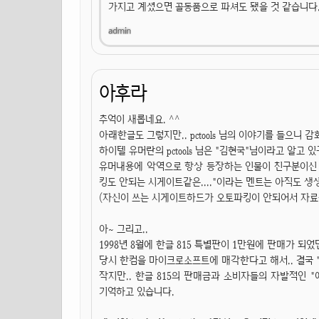
가지고 계셨으면 골동품으로 파셔도 됐을 것 같습니다
아후라
추억이 새롭네요. ^^
아래한글도 그렇지만.. pctools 님의 이야기를 들으니 
하이텔 유머란의 pctools 님은 "김현국"님이라고 알고 있
유머내용에 악역으로 항상 등장하는 인물이 친구분이신 "
킹도 안되는 시게이트같은...."이라는 멘트는 아직도 생
(자신이 쓰는 시게이트하드가 오토파킹이 안되어서 자료를
아~ 그리고..
1998년 8월에 한글 815 특별판이 1만원에 판매가 되
당시 한컴을 마이크로소프트에 매각한다고 해서.. 결국 
작지만.. 한글 815의 판매금과 소비자들의 자발적인
기억하고 있습니다.