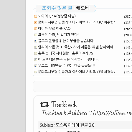
조회수 많은 글 |
베오베
(387
도아의 QnA(성상담 아님)
(335
문화도시부평 민중가요 아카이브 시리즈 <#7 이주헌>
(265
아이폰 무료 어플 FAQ
(200
크롬은 가라, 비발디가 왔다!
(155
블로그 운영을 위한 기부금을 받습니다!
(143
알리의 모든 것 1. 국산? 자네 이름은 '라벨 갈이'라네!
(138
충주 순대국 사대천왕 - 충주이야기 79
(135
이 트랙백을 받은 글을 삭제하기 바랍니다.
(132
무료로 내려받을 수 있는 한글 글꼴들!!!
(127
문화도시부평 민중가요 아카이브 시리즈 <#6 최경숙>
Trackback
Trackback Address ::
https://offree.
Subject :
도스용 아래아 한글 3.0