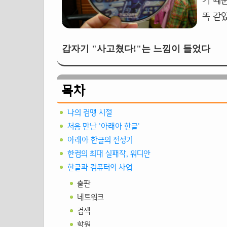
기 때
똑 같았
갑자기 "사고쳤다!"는 느낌이 들었다
목차
나의 컴맹 시절
처음 만난 '아래아 한글'
아래아 한글의 전성기
한컴의 최대 실패작, 워디안
한글과 컴퓨터의 사업
출판
네트워크
검색
학원