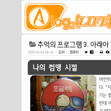
추억의 프로그램 3. 아래아
2009/03/04 08:43 ::
도아
::
컴퓨터
::
::
나의 컴맹 시절
여전히
다. 
기는 
런데 여