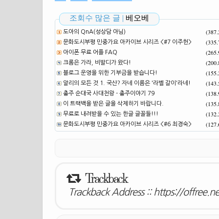
조회수 많은 글 |
베오베
(387
도아의 QnA(성상담 아님)
(335
문화도시부평 민중가요 아카이브 시리즈 <#7 이주헌>
(265
아이폰 무료 어플 FAQ
(200
크롬은 가라, 비발디가 왔다!
(155
블로그 운영을 위한 기부금을 받습니다!
(143
알리의 모든 것 1. 국산? 자네 이름은 '라벨 갈이'라네!
(138
충주 순대국 사대천왕 - 충주이야기 79
(135
이 트랙백을 받은 글을 삭제하기 바랍니다.
(132
무료로 내려받을 수 있는 한글 글꼴들!!!
(127
문화도시부평 민중가요 아카이브 시리즈 <#6 최경숙>
Trackback
Trackback Address ::
https://offree.