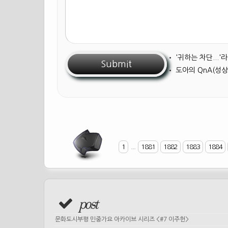
•
'귀하는 차단...
•
도아의 QnA(성상
1
...
1881
1882
1883
1884
post
문화도시부평 민중가요 아카이브 시리즈 <#7 이주헌>