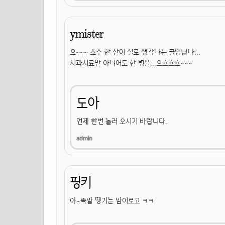
ymister
으~~~ 소주 한 잔이 절로 생각나는 글입닏나...
치과치료만 아니어도 한 병을...으흐흐흐~~~
도아
언제 한번 놀러 오시기 바랍니다.
핑키
아~족발 땡기는 밤이로고 ㅋㅋ