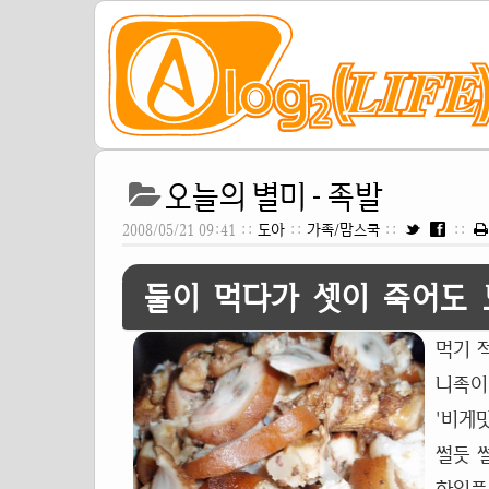
오늘의 별미 - 족발
2008/05/21 09:41 ::
도아
::
가족/맘스쿡
::
::
둘이 먹다가 셋이 죽어도 
먹기 
니족이
'비게
썰듯 