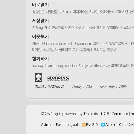
바로알기
경향신문
내일신문
노컷뉴스
미디어오늘
시사인
오마이뉴스
프레시안
한
세상알기
PLSong
개종
민중가요
반기련
사람 사는 세상
세기연
우리모두
인물과사
이웃보기
2BwithU
inureyes
lunamoth
Skyrunner★
其仁
나비
달달한조박사
레
디자인
초보개발자
클리아르
토이
풍림화산
프리지앙
학주니
함께하기
lovedaydream
noopy
oneniner
Semjei
wurifen
zasfe
고양이의노래
댕
statistics
Total : 51270046
Today : 128
Yesterday : 7097
도아
’s Blog is powered by
Textcube 1.7.8 : Con moto
|
m
Admin
|
Post
|
Logout
|
Rss 2.0
|
Atom 1.0
|
XH