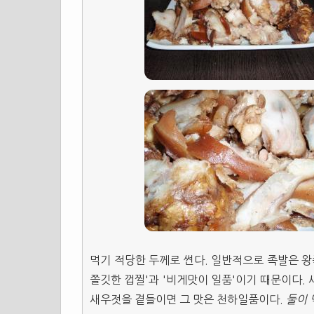
먹기 적당한 두께로 썬다. 일반적으로 족발은 왕
쫄깃한 껍찔'과 '비게맛이 일품'이기 때문이다.
새우젓을 곁들이면 그 맛은 천하일품이다.
둘이 