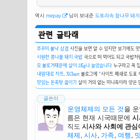
역시
mepay
님이 보내준
도토리속 참나무 돼
관련 글타래
쭈꾸미 불낙 삼겹
사진을 보면 알 수 있지만 보기에도 맛
시원한 콩나물 돼지 국밥
국으로 떠 먹어도 되고 국밥처럼
모 블로거때문에 살이 2Kg나 늘었습니다
누구라고 꼭 집
내맘대로 차트, XChart
블로그에 "사이트 폐쇄로 도표 삭제
맛있는 돈족탕 끓이기
살이 거의 없는 미니족이라 양은 많
글쓴이
운영체제의 모든 것
을 
름은 현재 시국때문에
시
직도
시사와 사회에 관심이
체제
,
시사
,
가족
,
여행
,