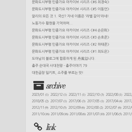
문화도시부평 민중가요 아카이브 시리즈 <#6 최경숙>
문화도시부평 민중가요 아카이브 시리즈 <#5 이동언>
알리의 모든 것 1. 국산? 자네 이름은 '라벨 갈이'라네!
노동가수 황현을 기억하며...
문화도시부평 민중가요 아카이브 시리즈 <#4 손은화>
문화도시부평 민중가요 아카이브 시리즈 <#3 손호준>
문화도시부평 민중가요 아카이브 시리즈 <#2 하태준>
문화도시부평 민중가요 아카이브 시리즈 <#1 최도은>
도아님의 블로그에 합류하게 된 丹風입니다.
충주 순대국 사대천왕 - 충주이야기 79
대한곱창 밀키트, 소주를 부르는 맛!
archive
(1)
(1)
(1)
(3)
(1)
2023/01
2022/12
2022/11
2022/10
2022/08
2022
(2)
(1)
(3)
(1)
(4)
2018/05
2017/07
2017/06
2017/05
2017/04
2017
(9)
(5)
(6)
(2)
(6)
2012/11
2012/10
2012/09
2012/08
2012/07
2012
(16)
(16)
(6)
(10)
(5)
2011/10
2011/09
2011/08
2011/07
2011/06
2011
link