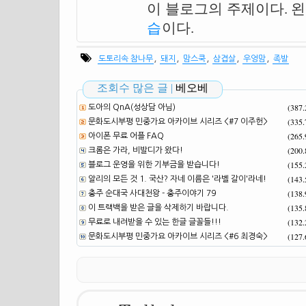
이 블로그의 주제이다. 
습
이다.
,
,
,
,
,
도토리속 참나무
돼지
맘스쿡
삼겹살
우엉맘
족발
조회수 많은 글 |
베오베
(387
도아의 QnA(성상담 아님)
(335
문화도시부평 민중가요 아카이브 시리즈 <#7 이주헌>
(265
아이폰 무료 어플 FAQ
(200
크롬은 가라, 비발디가 왔다!
(155
블로그 운영을 위한 기부금을 받습니다!
(143
알리의 모든 것 1. 국산? 자네 이름은 '라벨 갈이'라네!
(138
충주 순대국 사대천왕 - 충주이야기 79
(135
이 트랙백을 받은 글을 삭제하기 바랍니다.
(132
무료로 내려받을 수 있는 한글 글꼴들!!!
(127
문화도시부평 민중가요 아카이브 시리즈 <#6 최경숙>