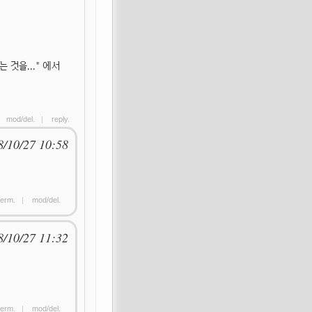
것을..." 에서
|
mod/del.
|
reply.
8/10/27 10:58
erm.
|
mod/del.
8/10/27 11:32
erm.
|
mod/del.