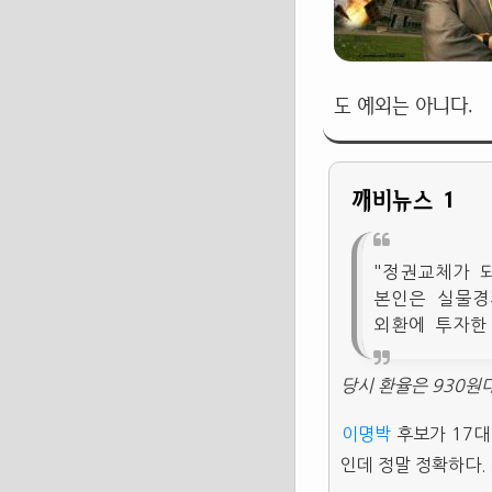
도 예외는 아니다.
깨비뉴스 1
"정권교체가 되
본인은 실물경
외환에 투자한
당시 환율은 930원
이명박
후보가 17대
인데 정말 정확하다.