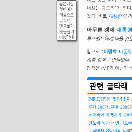
좋은예감
너희는 따르라"가 라디
첫페이지
처음으로
졌다. 바로
대통령
이 
글끝으로
댓글보기
아무튼 갱제
대통
댓글달기
이동막대
루즈벨트에게 배울 것은
참고로 "
이명박
대통령
제를 갱제로 만들었다
업적은 IMF가 아닌가 
관련 글타래
IMF 드림팀이 떴다!!!
지
주가 800대, 환율 200
네이버와 이명박의 공통
판도라 상자가 연 판도라
포털에서 쥐박이를 삭제