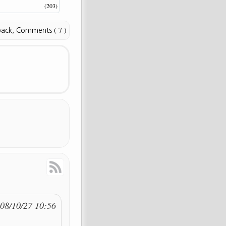
(203)
( 7 )
back
,
Comments
Response
RSS Feed
08/10/27 10:56