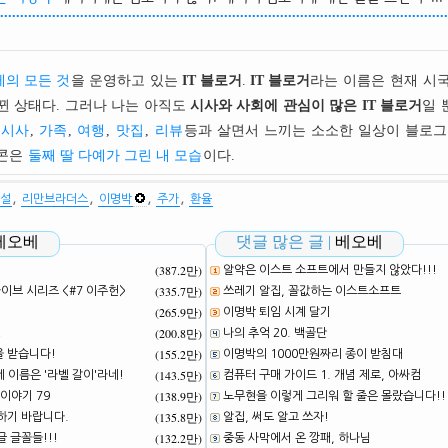
의 모든 것
을 운영하고 있는
IT 블로거
.
IT 블로거
라는 이름은 현재 시
뀐 상태다. 그러나 나는 아직도
시사와 사회에 관심이 많은 IT 블로거
일 
시사
,
가족
,
여행
,
맛집
,
리뷰
등과 살면서 느끼는 소소한 일상이 블로그
이콘은
둘째 딸 다예가 그린 내 모습
이다.
,
,
,
,
연설
리만브라더스
이명박
주가
환율
베오베
댓글 많은 글 |
베오베
(387.2만)
알약은 이스트 소프트에서 만들지 않았다!!!
(335.7만)
브 시리즈 <#7 이주헌>
쓰레기 알집, 꼴값하는 이스트소프트
(265.9만)
이명박 퇴임 시계 달기
(200.8만)
!
나의 추억 20. 백골단
(155.2만)
을 받습니다!
이명박의 1000만원짜리 종이 받침대
(143.5만)
네 이름은 '라벨 갈이'라네!
컴퓨터 구매 가이드 1. 개념 제로, 아싸컴
(138.9만)
이야기 79
노무현을 이렇게 그리워 할 줄은 몰랐습니다!!
(135.8만)
하기 바랍니다.
알집, 써도 알고 쓰자!
(132.2만)
 글꼴들!!!
중동 사막에서 온 깡패, 하나님