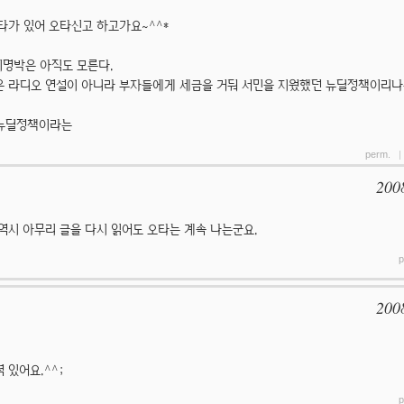
타가 있어 오타신고 하고가요~^^*
이명박은 아직도 모른다.
 라디오 연설이 아니라 부자들에게 세금을 거둬 서민을 지웠했던 뉴딜정책이리나는 
 뉴딜정책이라는
perm.
200
역시 아무리 글을 다시 읽어도 오타는 계속 나는군요.
p
200
 있어요.^^;
p