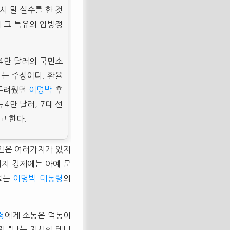
시 말 실수를 한 것
 그 특유의 입방정
 4만 달러의 국민소
다는 주장이다. 환율
 두려웠던
이명박
후
 4만 달러, 7대 선
고 한다.
원인은 여러가지가 있지
이지 경제에는 아예 문
뱉는
이명박
대통령
의
령
에게 소통은 먹통이
지 "나는 지시할 테니