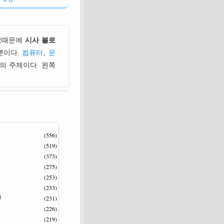
국때문에
시사 블로
뿐이다.
컴퓨터
,
운
의 주제이다. 왼쪽
(556)
(519)
(373)
(275)
(253)
(233)
(231)
!
(226)
(219)