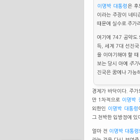
이명박
대통령
은 후
이라는 주장이 네티즌
때문에 실수로 주가
여기에 747 공약도
득, 세계 7대 선진
을 이야기해야 할 때
보는 당시 아예
주가
진국은 꿈에나 가능해
경제가 바닥이다. 주가
만 1차적으로
이명박
외한인
이명박
대통령
그 천박한 입방정에 있
얼마 전
이명박 대통령
라는 것을 다시 보여준