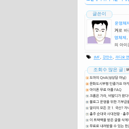
글쓴이
운영체제
거
로 바
영체제
,
의 아
,
,
IMF
강만수
라디오 
조회수 많은 글 |
도아의 QnA(성상담 아님)
문화도시부평 민중가요 아카이
아이폰 무료 어플 FAQ
크롬은 가라, 비발디가 왔다
블로그 운영을 위한 기부금
알리의 모든 것 1. 국산? 자
충주 순대국 사대천왕 - 충주
이 트랙백을 받은 글을 삭제
무료로 내려받을 수 있는 한글