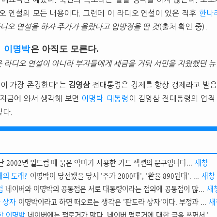
오 연설의 모든 내용이다. 그런데 이 라디오 연설이 있은 직후
한나
라디오 연설을 하자 주가가 올랐다고 입방정을 떤 것
(출처 확인 중).
령
이명박
은 아직도 모른다.
 라디오 연설이 아니라 부자들에게 세금을 거둬 서민을 지웠했던 뉴
이 가장 존경한다"는
김영삼
전대통령은 경제를 항상 갱제라고 발음
. 지금에 와서 생각해 보면
이명박
대통령
이 김영삼 전대통령의 업적 
싶다.
난 2002년 월드컵 때 붉은 악마가 사용한 카드 섹션의 문구입니다...
새창
0대의 도래?
이명박이 당선됐을 당시 '주가 2000대', '환율 890원대'. ...
새창
점
네이버와 이명박의 공통점은 서로 대통령이라는 점외에 공통점이 많...
새
 상자
이명박이라고 하면 떠오르는 생각은 '판도라 상자'이다. 부정과 ...
새
한 이명박
네이버에는 펌로거가 많다. 네이버 펌로거에 대한 글을 쓰면서 '...