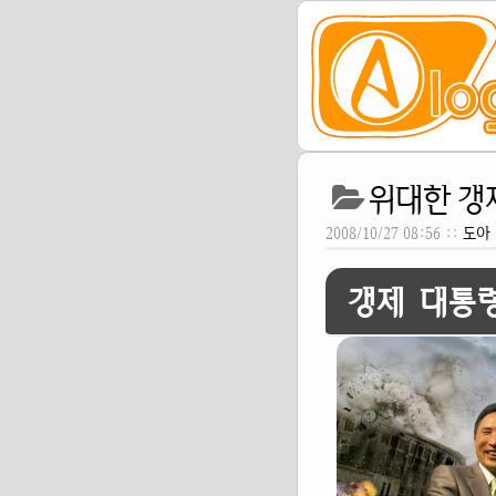
위대한 갱제
2008/10/27 08:56 ::
도아
갱제 대통