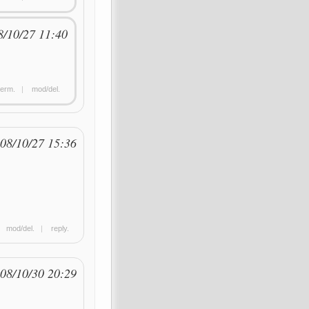
8/10/27 11:40
erm.
|
mod/del.
08/10/27 15:36
|
mod/del.
|
reply.
08/10/30 20:29