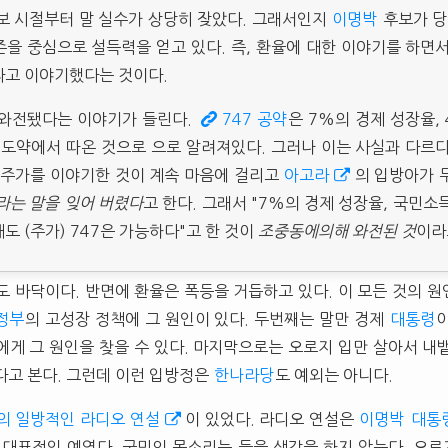
보 시절부터 말 실수가 상당히 잦았다. 그래서인지
이명박
후보가 당
을 중심으로 설득력을 얻고 있다. 즉, 환율에 대한 이야기를 하면서
라고 이야기했다는 것이다.
 와전됐다는 이야기가 들린다.
747 공약
은 7%의 경제 성장율,
국 도약에서 따온 것으로 으로 알려져있다. 그러나 이는 사실과 다르
 주가를 이야기한 것이 계속 마음에 걸리고
아고라
의 입방아가
라는 말을 잊어 버렸다
고 한다. 그래서 "7%의 경제 성장율, 국민소득
도 (주가) 747은 가능하다"고 한 것이
조중동에의해 와전된 것
이라
도 바닥이다. 반면에 환율은 폭등을 거듭하고 있다. 이 모든 것의 
정부
의 고성장 정책에 그 원인이 있다. 두번째는 말만 경제
대통령
에게 그 원인을 찾을 수 있다. 마지막으로는 오로지 입만 살아서 내
다고 본다. 그런데 이런 입방정은
한나라당
도 예외는 아니다.
의 일방적인 라디오 연설
이 있었다. 라디오 연설은
이명박
대통
 대표적인 예였다. 국민의 목소리는 들을 생각을 하지 않는다. 오로