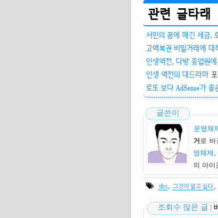
관련 글타래
서민의 꿈에 매긴 세금, 
고액복권 비밀거래에 대
인생역전, 다방 종업원에
인생 역전의 대드라마
포
로또 보다 AdSense가 
글쓴이
운영체제
거
로 바
영체제
,
의 아
,
,
sbs
그것이 알고 싶다
조회수 많은 글 |