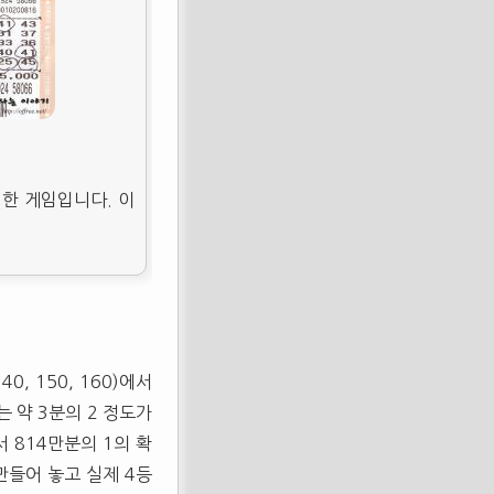
한 게임입니다. 이
0, 150, 160)에서
 약 3분의 2 정도가
 814만분의 1의 확
만들어 놓고 실제 4등