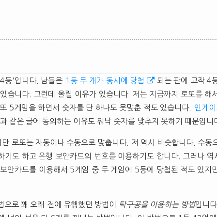
'4등'입니다. 남들은
1등 두 개가 동시에 당첨
되는 판에 고작 4
 있습니다. 그런데 올릴 이유가 있습니다. 저는 지금까지 로또를 해서
로또 5게임을 하면서 숫자를 단 하나도 못맞춘 적도 있습니다.
인게이
과 같은 글에 동의하는 이유도 워낙 숫자를 맞추지 못하기 때문입니
만 로또는 자동이나 수동으로 맞춥니다. 저 역시 비슷합니다. 수동
하기도 하고 은행 보안카드의 번호를 이용하기도 합니다. 그러나 역
 보안카드를 이용해서 5게임 중 두 게임에 5등에 당첨된 적도 있지
법으로 꽤 오래 전에 유행했던 방법이
탁구공을 이용하는 방법
입니다