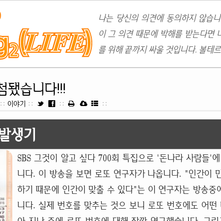
나는 당신의 의견에 동의하지 않습니
이 그 의견 때문에 박해를 받는다면 
를 위해 끝까지 싸울 것입니다. 볼테르
됐습니다!!!
::
이야기
::
::
::
 발생기
SBS 그것이 알고 싶다 700회 특집으로 '돈나라 사람들'
니다. 이 방송을 보면 로또 연구자가 나옵니다. "인간이 
하기 때문에 인간이 맞출 수 있다"는 이 연구자는 방송중에
니다. 실제 번호를 맞추는 것으 보니 로또 번호에도 어떤 