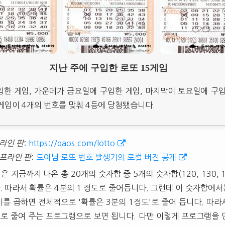
지난 주에 구입한 로또 15게임
한 게임, 가운데가 금요일에 구입한 게임, 마지막이 토요일에 구입
게임이 4개의 번호를 맞춰 4등에 당첨됐습니다.
라인 판
:
https://qaos.com/lotto
오프라인 판
:
도아님 로또 번호 발생기의 로컬 버전 공개
은 지금까지 나온 총 20개의 숫자합 중 5개의 숫자합(120, 130, 14
 따라서 확률은 4분의 1 정도로 줄어듭니다. 그런데 이 숫자합에서는
를 곱하면 전체적으로 '확률은 3분의 1정도'로 줄어 듭니다. 따라서
도로 줄여 주는 프로그램으로 보면 됩니다. 다만 이렇게 프로그램을 