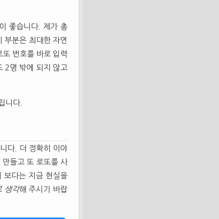
이 좋습니다. 제가 총
이 부분은 최대한 자연
로또 번호를 바로 입력
도 2명 밖에 되지 않고
립니다.
니다. 더 정확히 이야
 만들고 또 로또를 사
기 보다는 지금 현실을
로 생각
해 주시기 바랍