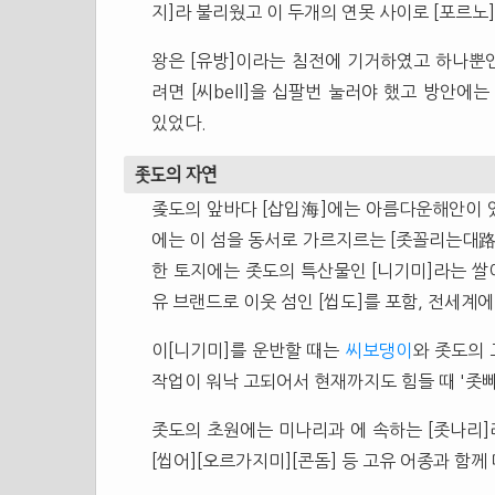
지]라 불리웠고 이 두개의 연못 사이로 [포르
왕은 [유방]이라는 침전에 기거하였고 하나뿐인
려면 [씨bell]을 십팔번 눌러야 했고 방안에
있었다.
좃도의 자연
좆도의 앞바다 [삽입海]에는 아름다운해안이 있
에는 이 섬을 동서로 가르지르는 [좃꼴리는대路
한 토지에는 좃도의 특산물인 [니기미]라는 쌀
유 브랜드로 이웃 섬인 [씹도]를 포함, 전세계
이[니기미]를 운반할 때는
씨보댕이
와 좃도의
작업이 워낙 고되어서 현재까지도 힘들 때 '좃
좃도의 초원에는 미나리과 에 속하는 [좃나리]라
[씹어][오르가지미][콘돔] 등 고유 어종과 함