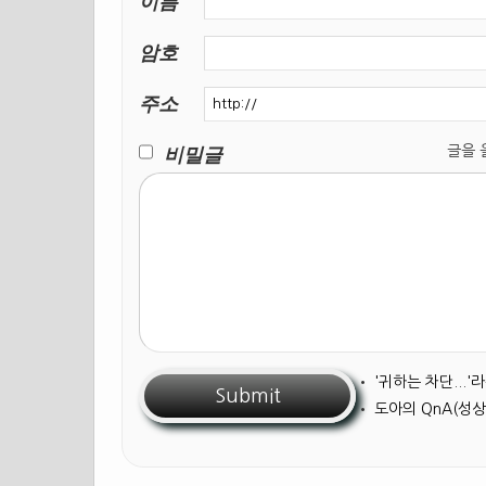
이름
암호
주소
비밀글
글을 올릴
•
'귀하는 차단...
•
도아의 QnA(성상