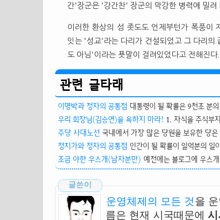
간'장군은 '강간찬' 장군의 막강한 병력에 밀려
이러한 환상의 섬 좃도도 언제부턴가 폭풍이 자
잇는 '성교'라는 다리가 건설되었고 그 다리의
도 아님'이라는 푯말이 걸려있었다고 전해진다.
관련 글타래
이명박과 정자의 공통점
대통령이 될 확률은 9천조 분의 
우리 회장님(김승연)을 욕하지 마라!
1. 자식을 주식부
주당 사대노선
국내에서 가장 많은 당원을 보유한 당은 
정치가와 정자의 공통점
인간이 될 확률이 일억분의 일이다. 
조금 야한 우스개(남자분만)
예전에는 블로그에 우스개를 종종
글쓴이
운영체제의 모든 것
을 
름은 현재 시국때문에
시