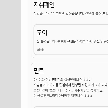
자취폐인
찾았습니다. ^^ 트랙백 걸어뒀습니다. 간만에 들어보니
도아
잘 들었습니다. 좃도의 전설을 가지고 다시 편집/방송한
민트
하~진짜 성인코메디의 결정판이네요 ㅎㅎ;;
사람들이 이야기를 덧붙여서 완성된 버전의 개그가 되다
음성버전이 있었다니 더 신기.. 자취폐인님 감사하고
이 음성도 참..라디오틱하고 재밌네요 ㅎㅎㅎ