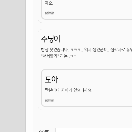
까요.
주딩이
한참 웃었습니다. ㅋㅋㅋ.. 역시 잼있군요.. 철학자로 유
"서서할리" 라는..ㅋㅋ
도아
판본마다 차이가 있으니까요.