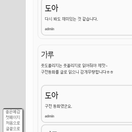
도아
다시 봐도 재미있는 것 같습니다.
가루
좃도콜리지는 좃꼴리지로 읽어줘야 제맛~
구전동화를 글로 읽으니 감개무량합니다ㅎㅎ
도아
구전 동화였군요.
좋은예감
첫페이지
처음으로
글끝으로