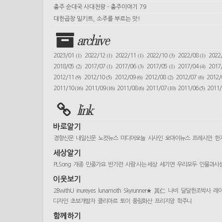
충주 순대국 사대천왕 - 충주이야기 79
대한곱창 밀키트, 소주를 부르는 맛!
archive
(1)
(1)
(1)
(3)
(1)
2023/01
2022/12
2022/11
2022/10
2022/08
2022
(2)
(1)
(3)
(1)
(4)
2018/05
2017/07
2017/06
2017/05
2017/04
2017
(9)
(5)
(6)
(2)
(6)
2012/11
2012/10
2012/09
2012/08
2012/07
2012
(16)
(16)
(6)
(10)
(5)
2011/10
2011/09
2011/08
2011/07
2011/06
2011
link
바로알기
경향신문
내일신문
노컷뉴스
미디어오늘
시사인
오마이뉴스
프레시안
한
세상알기
PLSong
개종
민중가요
반기련
사람 사는 세상
세기연
우리모두
인물과사
이웃보기
2BwithU
inureyes
lunamoth
Skyrunner★
其仁
나비
달달한조박사
레
디자인
초보개발자
클리아르
토이
풍림화산
프리지앙
학주니
함께하기