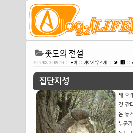
좃도의 전설
2007/08/04 09:14 ::
도아
::
이야기/우스개
::
::
집단지성
꽤 오래
것 같
은 뉴
누군가