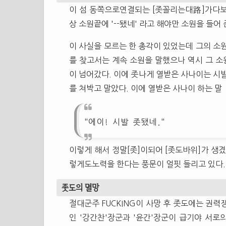
이 섬 동쪽으로연결되는 [좃꼴리는대路]가다보면
상 소원끝에 '--됐네' 라고 해야만 소원을 들어
이 사실을 모르는 한 총각이 있었는데 그의 소원
를 찾고서는 계속 소원을 말했으나 역시 그 소
이 넘어갔다. 이에 좃나게 열받은 사나이는 
를 쳐박고 말았다. 이에 열받은 사나이 하는 말
"에이! 시발 좃됐네."
이렇게 해서 정말[좃]이되어 [좃도바위]가 생
렇게도노력을 한다는 풍문이 얼핏 들리고 있다.
좃도의 멸망
절대군주 FUCKING이 사망 후 좃도에는 권력
인 '강간찬'장군과 '윤간'장군이 급기야 서로의