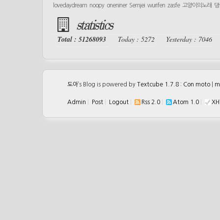
lovedaydream
noopy
oneniner
Semjei
wurifen
zasfe
고양이의노래
댕
statistics
Total : 51268093
Today : 5272
Yesterday : 7046
도아
’s Blog is powered by
Textcube 1.7.8 : Con moto
|
m
Admin
|
Post
|
Logout
|
Rss 2.0
|
Atom 1.0
|
XH