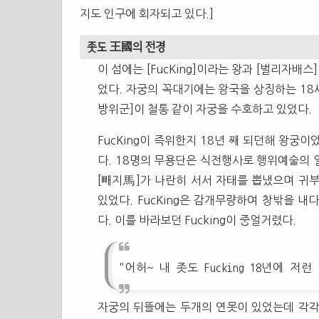
지도 인구에 회자되고 있다.]
좃도 王國의 전경
이 섬에는 [FucKing]이라는 왕과 [벌리자배
었다. 자궁의 꼭대기에는 왕국을 상징하는 18
방위군]이 철통 같이 자궁을 수호하고 있었다.
FucKing이 즉위한지 18년 째 되던해 왕궁
다. 18명의 무용단은 식전행사로 행위예술의
[빼지馬]가 나란히 서서 자태를 뽑냈으며 귀
있었다. FucKing은 감개무량하여 창밖을 
다. 이를 바라보던 Fucking이 중얼거렸다.
"어허~ 내 좃도 Fucking 18년에 저
자궁의 뒤뜰에는 두개의 연못이 있었는데 각각 