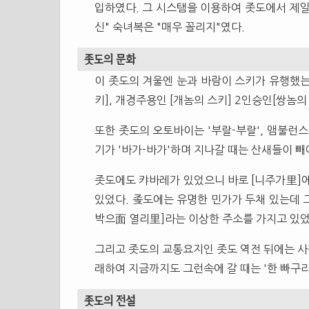
입하였다. 그 시스탬을 이용하여 좃도에서 제일
신" 숙녀복은 "매우 꼴리지"였다.
좃도의 문화
이 좃도의 겨울엔 눈과 바람이 스키가 유행했는
키], 개경주용인 [개놈의 스키] 2인승인[쌍놈의
또한 좃도의 오토바이는 '부랄-부랄', 앰불런스
기가 '바가-바가'하며 지나갈 때는 산새들이 빼
좃도에도 캬바레가 있었으니 바로 [니주가里]에 
있었다. 좆도에는 유명한 민가가 두채 있는데 
박으面 열리里]라는 이상한 주소를 가지고 있었
그리고 좃도의 교통요지인 좃도 역전 뒤에는 사
래하여 지금까지도 그런속에 갈 때는 '한 빠구리
좃도의 전설