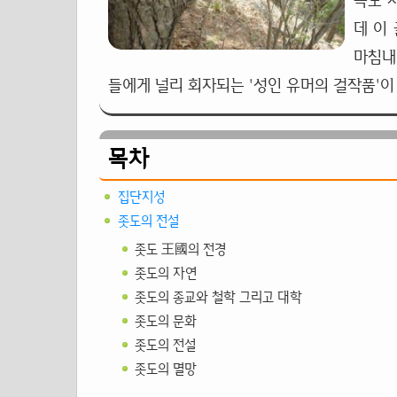
독도 
데 이
마침내
들에게 널리 회자되는 '성인 유머의 걸작품'이
목차
집단지성
좃도의 전설
좃도 王國의 전경
좃도의 자연
좃도의 종교와 철학 그리고 대학
좃도의 문화
좃도의 전설
좃도의 멸망