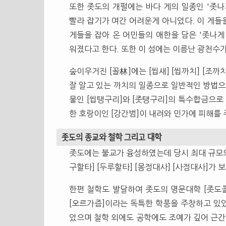
또한 좃도의 개펄에는 바다 게의 일종인 '좃나
빨라 잡기가 여간 어려운게 아니었다. 이 게들을
게들을 잡아 온 어민들의 애한을 담은 '좃나게
워졌다고 한다. 또한 이 섬에는 이름난 광천수가
숲이우거진 [꼴林]에는 [씹새] [씹까치] [조
잘 알고 있는 까치의 일종으로 일반적인 방법으
물인 [씹탱구리]와 [좃탱구리]의 특수합금으로
한 호랑이인 [강간범]이 내려와 민가에 피해를 
좃도의 종교와 철학 그리고 대학
좃도에는 불교가 융성하였는데 당시 최대 규모의 
구할타] [두루할타] [몽정대사] [사정대사]가 
한편 철학도 발달하여 좃도의 명문대학 [좃도
[오르가즘]이라는 독특한 학풍을 주창하고 있었
었으며 철학 외에도 공학에도 조예가 깊어 근간