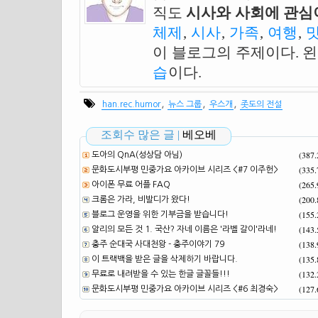
직도
시사와 사회에 관심이
체제
,
시사
,
가족
,
여행
,
이 블로그의 주제이다. 
습
이다.
,
,
,
han.rec.humor
뉴스 그룹
우스개
좃도의 전설
조회수 많은 글 |
베오베
(387
도아의 QnA(성상담 아님)
(335
문화도시부평 민중가요 아카이브 시리즈 <#7 이주헌>
(265
아이폰 무료 어플 FAQ
(200
크롬은 가라, 비발디가 왔다!
(155
블로그 운영을 위한 기부금을 받습니다!
(143
알리의 모든 것 1. 국산? 자네 이름은 '라벨 갈이'라네!
(138
충주 순대국 사대천왕 - 충주이야기 79
(135
이 트랙백을 받은 글을 삭제하기 바랍니다.
(132
무료로 내려받을 수 있는 한글 글꼴들!!!
(127
문화도시부평 민중가요 아카이브 시리즈 <#6 최경숙>