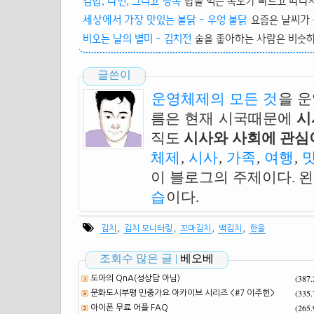
김밥, 라면, 그리고 행복
밥을 먹는 속도가 빠르고 따라서
세상에서 가장 맛있는 불닭 - 우엉 불닭
요즘은 날씨가 
비오는 날의 별미 - 김치전
술을 좋아하는 사람은 비슷하겠
글쓴이
운영체제의 모든 것
을 
름은 현재 시국때문에
시
직도
시사와 사회에 관심이
체제
,
시사
,
가족
,
여행
,
이 블로그의 주제이다. 
습
이다.
,
,
,
,
김치
김치 모니터링
꼬마김치
백김치
한울
조회수 많은 글 |
베오베
(387
도아의 QnA(성상담 아님)
(335
문화도시부평 민중가요 아카이브 시리즈 <#7 이주헌>
(265
아이폰 무료 어플 FAQ