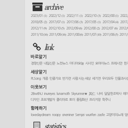
archive
(1)
(1)
(1)
(3)
(1)
2023/01
2022/12
2022/11
2022/10
2022/08
2022
(2)
(1)
(3)
(1)
(4)
2018/05
2017/07
2017/06
2017/05
2017/04
2017
(9)
(5)
(6)
(2)
(6)
2012/11
2012/10
2012/09
2012/08
2012/07
2012
(16)
(16)
(6)
(10)
(5)
2011/10
2011/09
2011/08
2011/07
2011/06
2011
link
바로알기
경향신문
내일신문
노컷뉴스
미디어오늘
시사인
오마이뉴스
프레시안
한
세상알기
PLSong
개종
민중가요
반기련
사람 사는 세상
세기연
우리모두
인물과사
이웃보기
2BwithU
inureyes
lunamoth
Skyrunner★
其仁
나비
달달한조박사
레
디자인
초보개발자
클리아르
토이
풍림화산
프리지앙
학주니
함께하기
lovedaydream
noopy
oneniner
Semjei
wurifen
zasfe
고양이의노래
댕
statistics