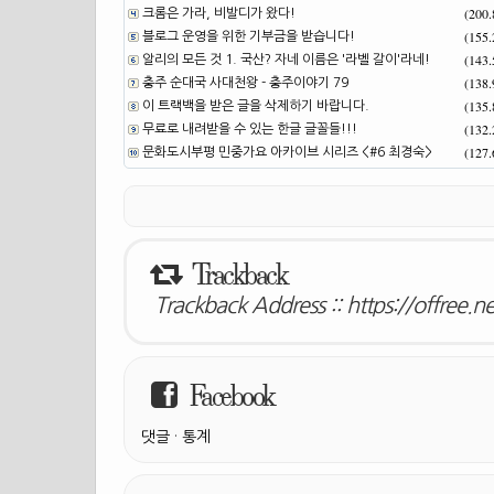
(200
크롬은 가라, 비발디가 왔다!
(155
블로그 운영을 위한 기부금을 받습니다!
(143
알리의 모든 것 1. 국산? 자네 이름은 '라벨 갈이'라네!
(138
충주 순대국 사대천왕 - 충주이야기 79
(135
이 트랙백을 받은 글을 삭제하기 바랍니다.
(132
무료로 내려받을 수 있는 한글 글꼴들!!!
(127
문화도시부평 민중가요 아카이브 시리즈 <#6 최경숙>
Trackback
Trackback Address ::
https://offree.
Facebook
댓글
·
통계