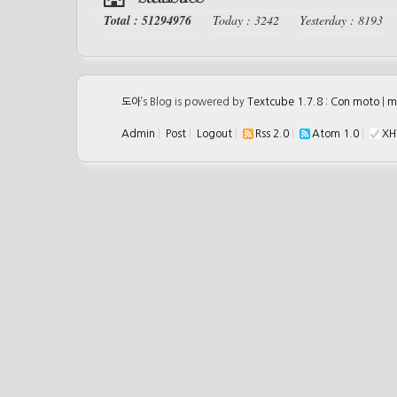
Total : 51294976
Today : 3242
Yesterday : 8193
도아
’s Blog is powered by
Textcube 1.7.8 : Con moto
|
m
Admin
|
Post
|
Logout
|
Rss 2.0
|
Atom 1.0
|
XH