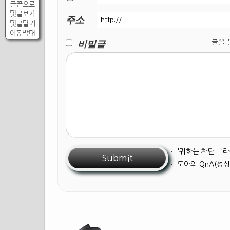
글끝으로
댓글보기
주소
댓글달기
이동막대
비밀글
글을 올릴
•
'귀하는 차단...
•
도아의 QnA(성상