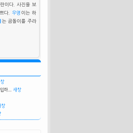
란이다. 사진을 보
예쁘다.
우영
이는 하
예
는 곰돌이를 주라
새창
하...
새창
새창
창