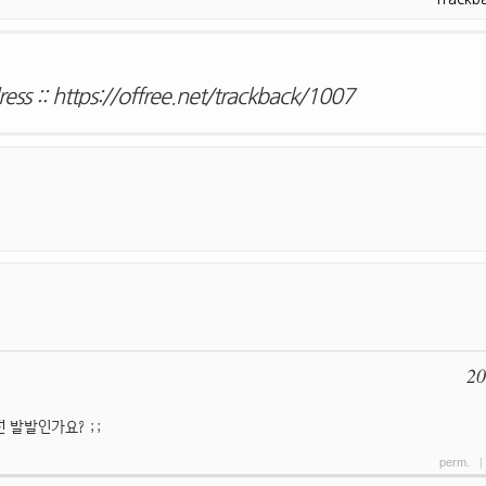
ess ::
https://offree.net/trackback/1007
20
 발발인가요? ;;
perm.