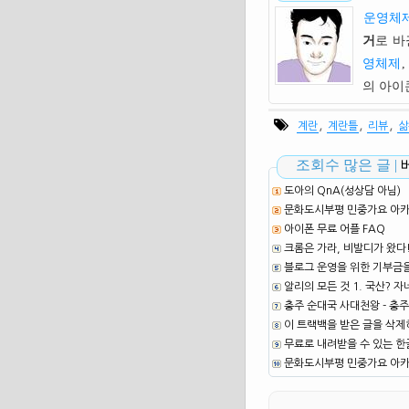
운영체제
거
로 바
영체제
,
의 아
,
,
,
계란
계란틀
리뷰
삶
조회수 많은 글 |
도아의 QnA(성상담 아님)
문화도시부평 민중가요 아카이
아이폰 무료 어플 FAQ
크롬은 가라, 비발디가 왔다
블로그 운영을 위한 기부금
알리의 모든 것 1. 국산? 자
충주 순대국 사대천왕 - 충주
이 트랙백을 받은 글을 삭제
무료로 내려받을 수 있는 한글
문화도시부평 민중가요 아카이