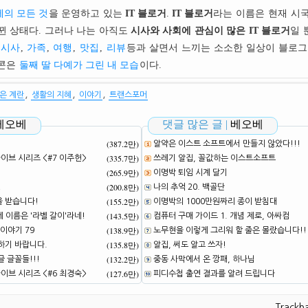
의 모든 것
을 운영하고 있는
IT 블로거
.
IT 블로거
라는 이름은 현재 시
뀐 상태다. 그러나 나는 아직도
시사와 사회에 관심이 많은 IT 블로거
일 
시사
,
가족
,
여행
,
맛집
,
리뷰
등과 살면서 느끼는 소소한 일상이 블로그
이콘은
둘째 딸 다예가 그린 내 모습
이다.
,
,
,
은 계란
생활의 지혜
이야기
트랜스포머
베오베
댓글 많은 글 |
베오베
(387.2만)
알약은 이스트 소프트에서 만들지 않았다!!!
(335.7만)
브 시리즈 <#7 이주헌>
쓰레기 알집, 꼴값하는 이스트소프트
(265.9만)
이명박 퇴임 시계 달기
(200.8만)
!
나의 추억 20. 백골단
(155.2만)
을 받습니다!
이명박의 1000만원짜리 종이 받침대
(143.5만)
네 이름은 '라벨 갈이'라네!
컴퓨터 구매 가이드 1. 개념 제로, 아싸컴
(138.9만)
이야기 79
노무현을 이렇게 그리워 할 줄은 몰랐습니다!!
(135.8만)
하기 바랍니다.
알집, 써도 알고 쓰자!
(132.2만)
 글꼴들!!!
중동 사막에서 온 깡패, 하나님
(127.6만)
브 시리즈 <#6 최경숙>
피디수첩 출연 결과를 알려 드립니다
Trackb