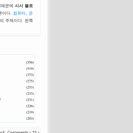
국때문에
시사 블로
뿐이다.
컴퓨터
,
운
의 주제이다. 왼쪽
(556)
(519)
(373)
(275)
(253)
(233)
(231)
!
(226)
(219)
(203)
( 22 )
ack
,
Comments