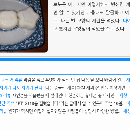
로봇은 아니지만 이렇게해서 변신한 계
면 알 수 있지만 나름대로 깔끔하고 
트, 나는 별 모양의 계란을 먹었다.
다
고 했지만 우엉맘이 먹었을 수도 있다.
식 자전거 리뷰
바람을 넣고 우영이가 잠깐 탄 뒤 다음 날 보니 바람이 완...
차이가 나도 차이가 난다.
나는 중국산 제품(OEM 제외)은 만원 이상이면 구입
0 리뷰
샤인폰을 처음봤을 때 설레였다. 현존하는 휴대폰 중 디자인...
새창
 간단 리뷰
"PT-S110을 질렀습니다"라는 글에서 알 수 있듯이 작년 10월...
 리뷰
변기가 막히면 어떻게 할까? 많은 사람들이 상당히 다양한 방법...
새