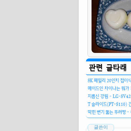
관련 글타래
SK 패밀리 20인치 접이
메이드인 차이나는 뭐가 
지름신 강림 - LG-SV42
T 슬라이드(PT-S110)
막힌 변기 뚫는 뚜러펑 -
글쓴이