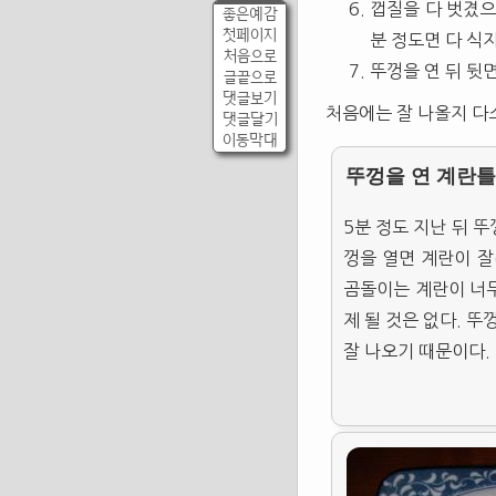
껍질을 다 벗겼으
좋은예감
첫페이지
분 정도면 다 식
처음으로
뚜껑을 연 뒤 뒷
글끝으로
댓글보기
처음에는 잘 나올지 다
댓글달기
이동막대
뚜껑을 연 계란틀
5분 정도 지난 뒤 뚜
껑을 열면 계란이 잘
곰돌이는 계란이 너무
제 될 것은 없다. 
잘 나오기 때문이다.