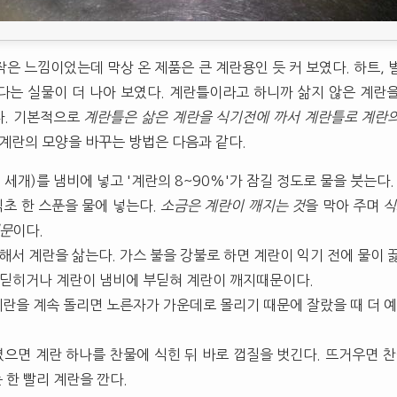
은 느낌이었는데 막상 온 제품은 큰 계란용인 듯 커 보였다. 하트, 
다는 실물이 더 나아 보였다. 계란틀이라고 하니까 삶지 않은 계란
다. 기본적으로
계란틀은 삶은 계란을 식기전에 까서 계란틀로 계란의
 계란의 모양을 바꾸는 방법은 다음과 같다.
: 세개)를 냄비에 넣고 '계란의 8~90%'가 잠길 정도로 물을 붓는다.
식초 한 스푼을 물에 넣는다.
소금은 계란이 깨지는 것
을 막아 주며
식
때문
이다.
로 해서 계란을 삶는다. 가스 불을 강불로 하면 계란이 익기 전에 물이
딛히거나 계란이 냄비에 부딛혀 계란이 깨지때문이다.
계란을 계속 돌리면 노른자가 가운데로 몰리기 때문에 잘랐을 때 더 
졌으면 계란 하나를 찬물에 식힌 뒤 바로 껍질을 벗긴다. 뜨거우면 
 한 빨리 계란을 깐다.