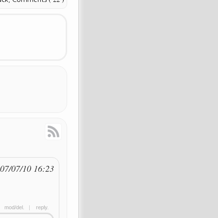
Response
RSS Feed
07/07/10 16:23
|
mod/del.
|
reply.