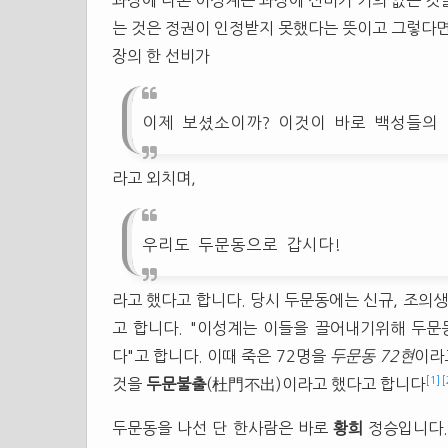
과장에 나온 이성계는 과장에 선비가 거의 없는 것
는 것은 정권이 인정받지 못했다는 뜻이고 그렇다면
장의 한 선비가
이제 보셨소이까? 이것이 바로 백성들의 
라고 외치며,
우리도 두문동으로 갑시다!
라고 했다고 합니다. 당시 두문동에는 신규, 조의생
고 합니다. "이성계는 이들을 끌어내기위해 두문
다"고 합니다. 이때 죽은 72명을
두문동 72현
이라
[1]
[
것을
두문불출
(杜門不出)이라고 했다고 합니다
두문동을 나선 단 한사람은 바로
황희
정승입니다.