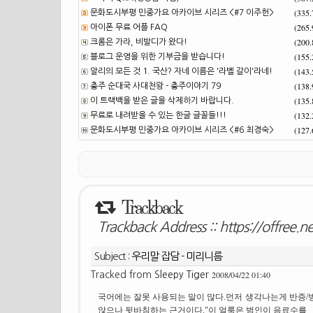
(335
문화도시부평 민중가요 아카이브 시리즈 <#7 이주헌>
(265
아이폰 무료 어플 FAQ
(200
크롬은 가라, 비발디가 왔다!
(155
블로그 운영을 위한 기부금을 받습니다!
(143
알리의 모든 것 1. 국산? 자네 이름은 '라벨 갈이'라네!
(138
충주 순대국 사대천왕 - 충주이야기 79
(135
이 트랙백을 받은 글을 삭제하기 바랍니다.
(132
무료로 내려받을 수 있는 한글 글꼴들!!!
(127
문화도시부평 민중가요 아카이브 시리즈 <#6 최경숙>
Trackback
Trackback Address ::
https://offree.n
Subject :
우리말 잡담 - 미리니름
2008/04/22 01:40
Tracked from
Sleepy Tiger
국어에는 잘못 사용되는 말이 많다.먼저 생각나는게 반증/방
않으나 뒷바침하는 근거이다."이 얼룩은 범인이 음료수를