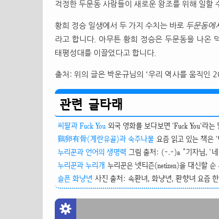
걱정한 두문동 사람들이 새로운 왕조를 위해 일할 
황희 정승 일생에서 두 가지 수치는 바로
두문동에서
라고 합니다. 아무튼 황희 정승은 두문동을 나온 
태평성대를 이끌었다고 합니다.
출처: 위의 글은 박운규님의 '우리 역사를 움직인 
관련 글타래
씨팔과 Fuck You
외국 영화를 보다보면 'Fuck You'라는
鷄卵有骨(계란유골)과 숙주나물
요즘 읽고 있는 책은 '
누리꾼과 언어의 생명력
그림 출처: (-.-)a “기자님, ‘
누리꾼과 누리개
누리꾼은 넷티즌(netizen)을 대신할 순
슬픈 화냥년
사진 출처: 속환녀, 화냥년, 환향녀 요즘 한