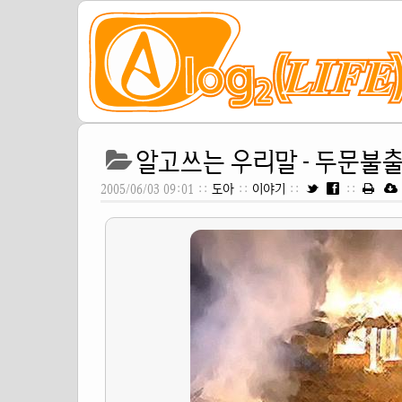
알고쓰는 우리말 - 두문불
2005/06/03 09:01 ::
도아
::
이야기
::
::