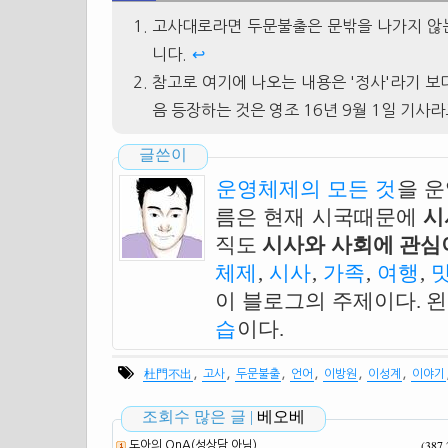
고사대로라면 두문불출은 문밖을 나가지 않는
니다.
↩
참고로 여기에 나오는 내용은 '정사'라기 보
음 등장하는 것은 영조 16년 9월 1일 기사라
글쓴이
운영체제의 모든 것
을 
름은 현재 시국때문에
시
직도
시사와 사회에 관심이
체제
,
시사
,
가족
,
여행
,
이 블로그의 주제이다. 
습
이다.
,
,
,
,
,
,
杜門不出
고사
두문불출
언어
이방원
이성계
이야기
조회수 많은 글 |
베오베
(387
도아의 QnA(성상담 아님)