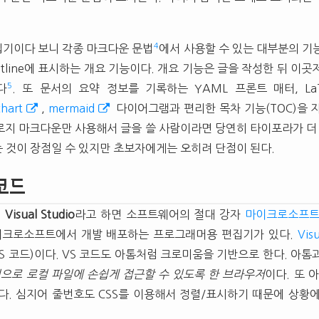
4
기이다 보니 각종 마크다운 문법
에서 사용할 수 있는 대부분의 기
tline에 표시하는 개요 기능이다. 개요 기능은 글을 작성한 뒤 이곳
5
다
. 또 문서의 요약 정보를 기록하는 YAML 프론트 매터, La
hart
,
mermaid
다이어그램과 편리한 목차 기능(
TOC
)을 
오로지 마크다운만 사용해서 글을 쓸 사람이라면 당연히 타이포라가 더 
 것이 장점일 수 있지만 초보자에게는 오히려 단점이 된다.
코드
?
Visual Studio
라고 하면 소프트웨어의 절대 강자
마이크로소프
마이크로소프트에서 개발 배포하는 프로그래머용 편집기가 있다.
Vis
는 VS 코드)이다. VS 코드도 아톰처럼 크로미움을 기반으로 한다. 아
으로 로컬 파일에 손쉽게 접근할 수 있도록 한 브라우저
이다. 또 
다. 심지어 줄번호도
CSS
를 이용해서 정렬/표시하기 때문에 상황에