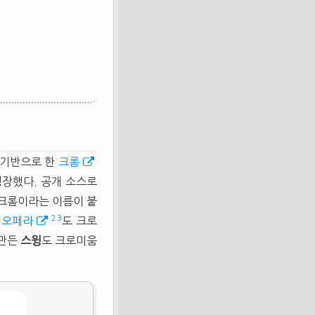
 기반으로 한
크롬
성장했다. 공개 소스로
 크롬이라는 이름이 붙
2
3
던
오페라
도 크로
 만든
스윙
도 크로미움