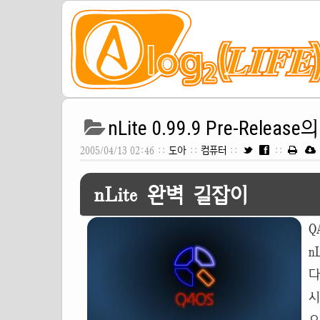
nLite 0.99.9 Pre-Relea
2005/04/13 02:46 ::
도아
::
컴퓨터
::
::
nLite 완벽 길잡이
Q
n
다
시