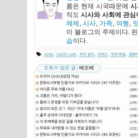
름은 현재 시국때문에
시
직도
시사와 사회에 관심이
체제
,
시사
,
가족
,
여행
,
이 블로그의 주제이다. 
습
이다.
,
,
,
,
,
nLite
QAOS.com
무인 설치
서비스
언어 파일
컴퓨
조회수 많은 글 |
베오베
(387
도아의 QnA(성상담 아님)
(335
문화도시부평 민중가요 아카이브 시리즈 <#7 이주헌>
(265
아이폰 무료 어플 FAQ
(200
크롬은 가라, 비발디가 왔다!
(155
블로그 운영을 위한 기부금을 받습니다!
(143
알리의 모든 것 1. 국산? 자네 이름은 '라벨 갈이'라네!
(138
충주 순대국 사대천왕 - 충주이야기 79
(135
이 트랙백을 받은 글을 삭제하기 바랍니다.
(132
무료로 내려받을 수 있는 한글 글꼴들!!!
(127
문화도시부평 민중가요 아카이브 시리즈 <#6 최경숙>