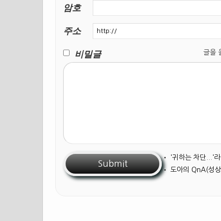
암호
주소
비밀글
글을 올릴
•
'귀하는 차단...
•
도아의 QnA(성상