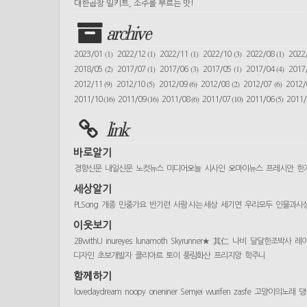
대한곱창 밀키트, 소주를 부르는 맛!
archive
(1)
(1)
(1)
(3)
(1)
2023/01
2022/12
2022/11
2022/10
2022/08
2022
(2)
(1)
(3)
(1)
(4)
2018/05
2017/07
2017/06
2017/05
2017/04
2017
(9)
(5)
(6)
(2)
(6)
2012/11
2012/10
2012/09
2012/08
2012/07
2012
(16)
(16)
(6)
(10)
(5)
2011/10
2011/09
2011/08
2011/07
2011/06
2011
link
바로알기
경향신문
내일신문
노컷뉴스
미디어오늘
시사인
오마이뉴스
프레시안
한
세상알기
PLSong
개종
민중가요
반기련
사람 사는 세상
세기연
우리모두
인물과사
이웃보기
2BwithU
inureyes
lunamoth
Skyrunner★
其仁
나비
달달한조박사
레
디자인
초보개발자
클리아르
토이
풍림화산
프리지앙
학주니
함께하기
lovedaydream
noopy
oneniner
Semjei
wurifen
zasfe
고양이의노래
댕