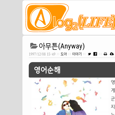
아무튼(Anyway)
1997/12/08 15:49 ::
도아
::
이야기
::
::
영어순해
영
게
군
지