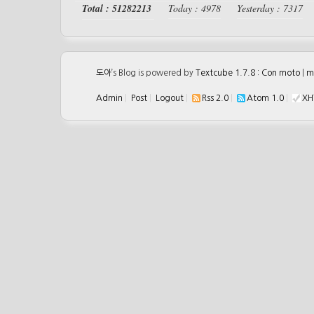
Total : 51282213
Today : 4978
Yesterday : 7317
도아
’s Blog is powered by
Textcube 1.7.8 : Con moto
|
m
Admin
|
Post
|
Logout
|
Rss 2.0
|
Atom 1.0
|
XH