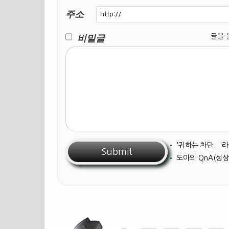
주소
비밀글
글을 올릴
•
'귀하는 차단...
•
도아의 QnA(성상