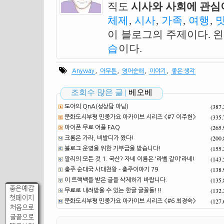
직도
시사와 사회에 관심이
체제
,
시사
,
가족
,
여행
,
이 블로그의 주제이다. 
습
이다.
,
,
,
,
Anyway
아무튼
영어순해
이야기
좋은 생각
조회수 많은 글 |
베오베
(387
도아의 QnA(성상담 아님)
(335
문화도시부평 민중가요 아카이브 시리즈 <#7 이주헌>
(265
아이폰 무료 어플 FAQ
(200
크롬은 가라, 비발디가 왔다!
(155
블로그 운영을 위한 기부금을 받습니다!
(143
알리의 모든 것 1. 국산? 자네 이름은 '라벨 갈이'라네!
(138
충주 순대국 사대천왕 - 충주이야기 79
(135
이 트랙백을 받은 글을 삭제하기 바랍니다.
좋은예감
(132
무료로 내려받을 수 있는 한글 글꼴들!!!
첫페이지
(127
문화도시부평 민중가요 아카이브 시리즈 <#6 최경숙>
처음으로
글끝으로