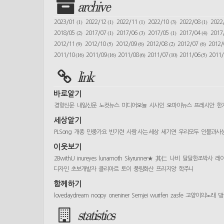
archive
(1)
(1)
(1)
(3)
(1)
2023/01
2022/12
2022/11
2022/10
2022/08
2022
(2)
(1)
(3)
(1)
(4)
2018/05
2017/07
2017/06
2017/05
2017/04
2017
(9)
(5)
(6)
(2)
(6)
2012/11
2012/10
2012/09
2012/08
2012/07
2012
(16)
(16)
(6)
(10)
(5)
2011/10
2011/09
2011/08
2011/07
2011/06
2011
link
바로알기
경향신문
내일신문
노컷뉴스
미디어오늘
시사인
오마이뉴스
프레시안
한
세상알기
PLSong
개종
민중가요
반기련
사람 사는 세상
세기연
우리모두
인물과사
이웃보기
2BwithU
inureyes
lunamoth
Skyrunner★
其仁
나비
달달한조박사
레
디자인
초보개발자
클리아르
토이
풍림화산
프리지앙
학주니
함께하기
lovedaydream
noopy
oneniner
Semjei
wurifen
zasfe
고양이의노래
댕
statistics