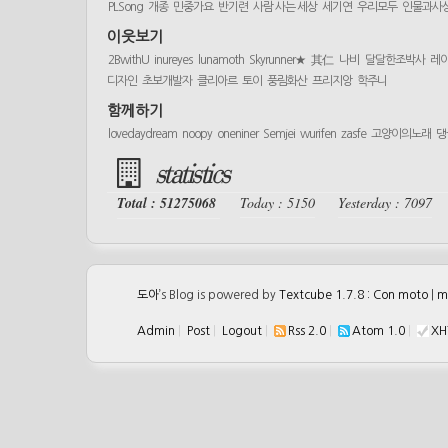
PLSong
개종
민중가요
반기련
사람 사는 세상
세기연
우리모두
인물과사
이웃보기
2BwithU
inureyes
lunamoth
Skyrunner★
其仁
나비
달달한조박사
레
디자인
초보개발자
클리아르
토이
풍림화산
프리지앙
학주니
함께하기
lovedaydream
noopy
oneniner
Semjei
wurifen
zasfe
고양이의노래
댕
statistics
Total : 51275068
Today : 5150
Yesterday : 7097
도아
’s Blog is powered by
Textcube 1.7.8 : Con moto
|
m
Admin
|
Post
|
Logout
|
Rss 2.0
|
Atom 1.0
|
XH