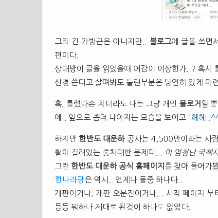
그리 긴 가방끈은 아니지만..
블로그
에 글을 쓰면
편이다..
상대방이 글을 읽었을때 어감이 이상한가..? 혹시 틀
신경 쓴다고 살펴봐도 틀린부분은 당연히 있게 마련
혹, 틀렸다손 치더라도 나는 그냥 개인
블로거
일 
에.. 앞으로 좀더 나아지는 모습을 보이고
"헤헤..^
하지만
한반도 대운하
공사는 4,500만이라는 사
활이 걸려있는 중차대한 문제다...
이 엄청난 국책
그런
한반도 대운하 공식 홈페이지
를 찾아 들어가봤
한나라당
은 역시.. 언제나 둘중 하나다..
개판이거나, 개판 오분전이거나... 시작 페이지 부
등등 뭐하나 제대로 된것이 하나도 없었다..