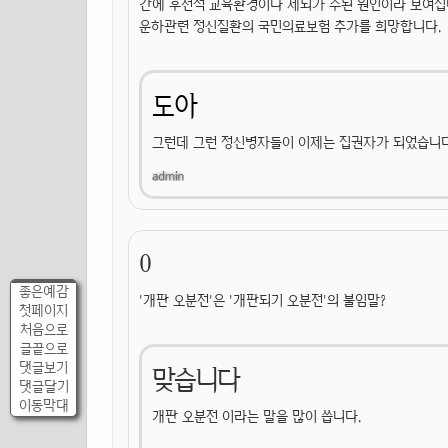
간에 후천적 교육환경이나 세뇌가 주된 원인이라 보여집
운하관련 정신질환의 국민의료보험 추가를 희망합니다.
도아
그런데 그런 정신병자들이 이제는 집권자가 되었습니다
0
좋은예감
'개판 오분전'은 '개판되기 오분전'의 불임말?
첫페이지
처음으로
글끝으로
댓글보기
맞습니다
댓글달기
이동막대
개판 오분전 이라는 말을 많이 씁니다.