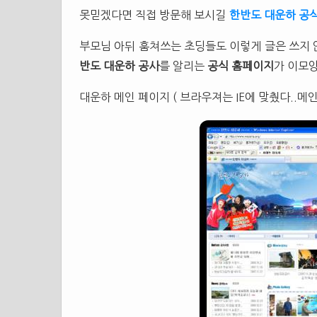
못믿겠다면 직접 방문해 보시길
한반도 대운하 공
부모님 아뒤 훔쳐쓰는 초딩들도 이렇게 글은 쓰지 
반도 대운하 공사
를 알리는
공식 홈페이지
가 이모양
대운하 메인 페이지 ( 브라우져는 IE에 맞췄다..메인