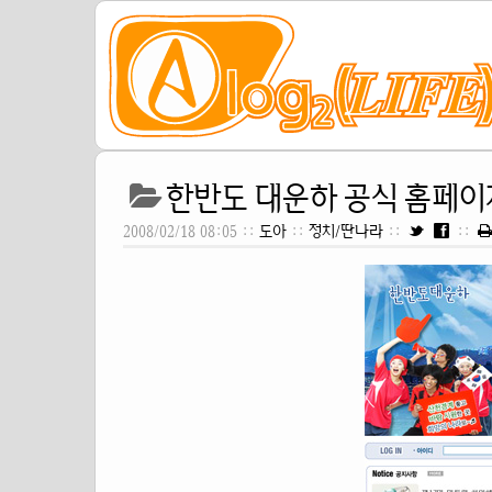
한반도 대운하 공식 홈페이지
2008/02/18 08:05 ::
도아
::
정치/딴나라
::
::