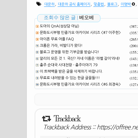
,
,
,
,
대운하
대운하 공식 홈페이지
맞춤법
블로그
이명박
조회수 많은 글 |
베오베
(387
도아의 QnA(성상담 아님)
(335
문화도시부평 민중가요 아카이브 시리즈 <#7 이주헌>
(265
아이폰 무료 어플 FAQ
(200
크롬은 가라, 비발디가 왔다!
(155
블로그 운영을 위한 기부금을 받습니다!
(143
알리의 모든 것 1. 국산? 자네 이름은 '라벨 갈이'라네!
(138
충주 순대국 사대천왕 - 충주이야기 79
(135
이 트랙백을 받은 글을 삭제하기 바랍니다.
(132
무료로 내려받을 수 있는 한글 글꼴들!!!
(127
문화도시부평 민중가요 아카이브 시리즈 <#6 최경숙>
Trackback
Trackback Address ::
https://offree.