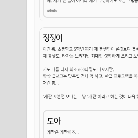
예. 제가 쓴 글이 아니라 제가 수정하기도 조금 그렇
징징이
이건 뭐, 초등학교 5학년 짜리 제 동생만이 쓴것보다 못
제 동생도, 타자는 느리지만 최대한 정확하게 쓰려고 노
저도 나름 타자 최소 600타정도 나오지만,
항상 글쓰고는 맞춤법 검사 꼭 하고, 한글 프로그램을 이
저건 좀,..
'개판 오분전'보다는 그냥 '개판'이라고 하는 것이 더욱 
도아
개판은 개판이죠...