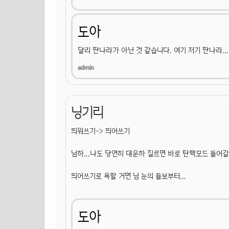
도아
달리 딴나라가 아닌 것 같습니다. 여기 저기 딴나라...
닝기리
띄워쓰기-> 띄어쓰기
님하...나도 당연히 대운하 질르면 바로 탄핵모드 들어갈
띄어쓰기로 욕할 거면 님 눈의 들보부터...
도아