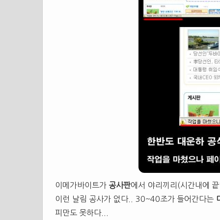
이메가바이트가
공사판
에서 야리끼리(시간내에 끝낸
이런 날림 공사가 없다.. 30~40조가 들어간다는
피만도 못하다...