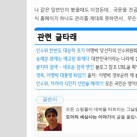
나 같은 일반인이 봤을때도 이정돈데.. 국문을 전공
식 홈페이지 하나도 관리를 제대로 못하면서.. 무슨
관련 글타래
인수위 한반도 대운하 포기
이명박 당선자의 인수위원회(
숭례문 화재는 예고된 화재다
대한민국이라는 나라에 살다
묻지마 검색 - 새로운 검색 엔진
블로그 참조 URL을 확인
경축, 이명박 대통령 퇴임!!!
출처: 이명박 경부운하 제 
인수위, 차라리 식민지 선언을 해라!!!
모든 국민은 영어로
글쓴이
모든 쇼핑몰이 대박을 터트리는 그날
도아의 세상사는 이야기
에 글을 올립