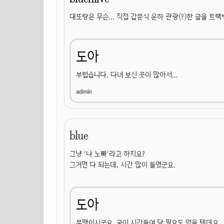
대또랑은 무슨... 직접 갑문식 운하 관광(?)한 글을 트랙
도아
부럽습니다. 다녀 보신 곳이 많아서...
blue
그냥 '나 노빠'라고 하지요?
그거면 다 되는데, 시간 많이 들였군요.
도아
문맹이시군요. 굳이 시간들여 달 필요도 없을 텐데요.