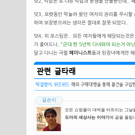
덧2, 억압은 또 다른 억압과 분쟁을 만들뿐인데.. 페
덧3, 오랫동안 억눌려 왔던 여자의 권리를 무시할 
하여 보장받으려는 생각은 절대로 잘못 되었다..
덧4, 위 포스팅은.. 모든 여자들에게 해당되는것
가 줄어드니..
"군대 한 5년씩 다녀와야 되는거 아닌
달고 다니는 극렬
페미니스트
들과 된장녀에게만 해당
관련 글타래
딱걸렸어, 위즈위드
해외 구매대행을 통해 물건을 구입했다. 
글쓴이
모든 쇼핑몰이 대박을 터트리는 그날
도아의 세상사는 이야기
에 글을 올립