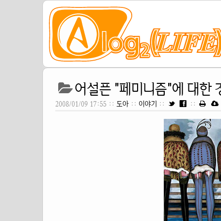
어설픈 "페미니즘"에 대한 경
2008/01/09 17:55 ::
도아
::
이야기
::
::