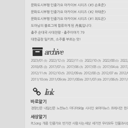
문화도시부평 민중가요 아카이브 시리즈 <#3 손호준>
문화도시부평 민중가요 아카이브 시리즈 <#2 하태준>
문화도시부평 민중가요 아카이브 시리즈 <#1 최도은>
도아님의 블로그에 합류하게 된 丹風입니다.
충주 순대국 사대천왕 - 충주이야기 79
대한곱창 밀키트, 소주를 부르는 맛!
archive
(1)
(1)
(1)
(3)
(1)
2023/01
2022/12
2022/11
2022/10
2022/08
2022
(2)
(1)
(3)
(1)
(4)
2018/05
2017/07
2017/06
2017/05
2017/04
2017
(9)
(5)
(6)
(2)
(6)
2012/11
2012/10
2012/09
2012/08
2012/07
2012
(16)
(16)
(6)
(10)
(5)
2011/10
2011/09
2011/08
2011/07
2011/06
2011
link
바로알기
경향신문
내일신문
노컷뉴스
미디어오늘
시사인
오마이뉴스
프레시안
한
세상알기
PLSong
개종
민중가요
반기련
사람 사는 세상
세기연
우리모두
인물과사