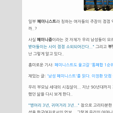
일부
페미니스트
라 칭하는 여자들의 주장이 점점 
까..?
사실
페미니즘
이라는 것 자체가 우리 남성들이 모르
받아들이는 사이 점점 소외되어간다..."
그리고
부
난 그렇게 알고 있다..
흥미로운 기사:
페미니스트도 울고갈 '통폐합 1순
재밌는 글:
'남성 페미니스트'를 읽다. 이정환 닷컴
우리 부모님 세대의 시집살이... 지난 90년대까
했던 삶을 다시 보게 한다..
"벙어리 3년, 귀머거리 3년..."
참으로 고리타분한 
셨을 한국여자로서의 업보... 그렇게 우리의 어머니