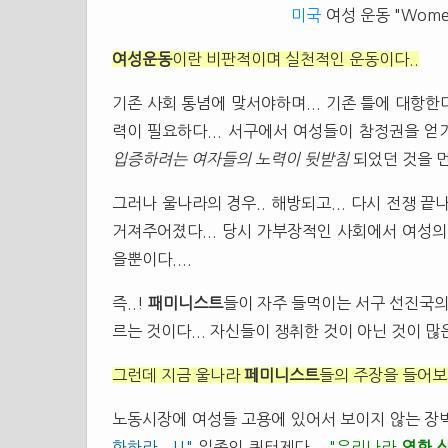
미국
여성 운동 "Women U
여성운동
이란 비판적이며 실천적인 운동이다..
기존 사회 통념에 맞서야하며... 기존 틀에 대항
력이 필요하다... 서구에서 여성들이 참정권을 얻
입증하려는 여자들의 노력이 뒷받침
되었던 것을 먼
그러나 울나라의 경우.. 해방되고... 다시 전쟁 끝
거져주어졌다... 당시 가부장적인 사회에서 여성의
을뿐이다....
즉..!
패미니스트
들이 자주 들먹이는 서구 선진국
르는 것이다... 자신들이 쟁취한 것이 아닌 것이 많
그런데 지금 울나라
페미니스트
들의 주장을 들어보자
노동시장에 여성들 고용에 있어서 보이지 않는 장벽
화하라...!!"
일종의 쿼터제다...
"우리나라
영화 