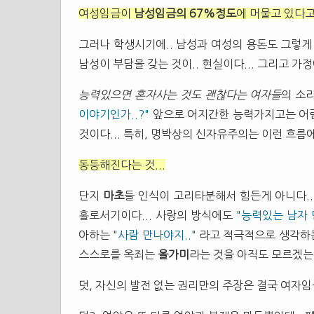
여성임금이
남성임금의 67%정도
에 머물고 있다고
그러나 학생시기에.. 남성과 여성의 용돈도 그렇게 
남성이 부담을 갖는 것이.. 현실이다... 그리고 가정
능력있으면 혼자사는 것도 괜찮다는 여자들
의 소리
이야기인가..?"
앞으로 어지간한 능력가지고는 어림도
것이다... 특히, 명박상의 신자유주의는 이런 흐름
동등해진다는 것...
단지
마초
들 인식이 고리타분해서 힘든게 아니다..
홀로서기이다... 사랑의 방식에도
"능력있는 남자
아하는
"사람 만나야지.."
라고 적극적으로 생각하는게 
스스로를 옥죄는
올가미
라는 것을 아직도 모르겠는가
덧, 자신의 발전 없는 권리만의 주장은 결국 여자임