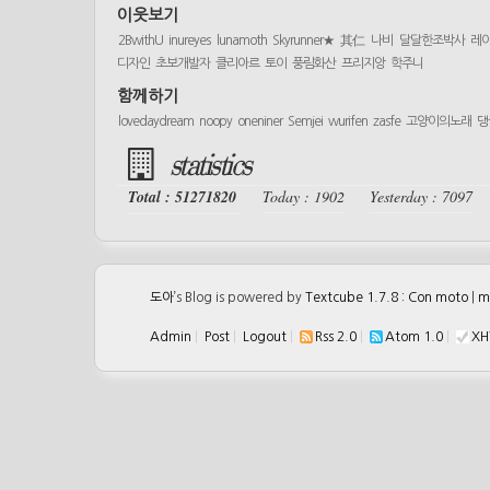
이웃보기
2BwithU
inureyes
lunamoth
Skyrunner★
其仁
나비
달달한조박사
레
디자인
초보개발자
클리아르
토이
풍림화산
프리지앙
학주니
함께하기
lovedaydream
noopy
oneniner
Semjei
wurifen
zasfe
고양이의노래
댕
statistics
Total : 51271820
Today : 1902
Yesterday : 7097
도아
’s Blog is powered by
Textcube 1.7.8 : Con moto
|
m
Admin
|
Post
|
Logout
|
Rss 2.0
|
Atom 1.0
|
XH