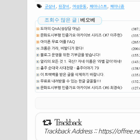
,
,
,
,
군삼녀
된장녀
여성운동
페미니스트
페미니즘
조회수 많은 글 |
베오베
(387
도아의 QnA(성상담 아님)
(335
문화도시부평 민중가요 아카이브 시리즈 <#7 이주헌>
(265
아이폰 무료 어플 FAQ
(200
크롬은 가라, 비발디가 왔다!
(155
블로그 운영을 위한 기부금을 받습니다!
(143
알리의 모든 것 1. 국산? 자네 이름은 '라벨 갈이'라네!
(138
충주 순대국 사대천왕 - 충주이야기 79
(135
이 트랙백을 받은 글을 삭제하기 바랍니다.
(132
무료로 내려받을 수 있는 한글 글꼴들!!!
(127
문화도시부평 민중가요 아카이브 시리즈 <#6 최경숙>
Trackback
Trackback Address ::
https://offree.