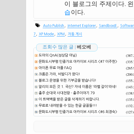
이 블로그의 주제이다. 
습
이다.
,
,
,
Auto Publish
Internet Explorer
SandboxIE
Software
,
,
,
7
XP Mode
XPM
자동 게시
조회수 많은 글 |
베오베
(387
도아의 QnA(성상담 아님)
(335
문화도시부평 민중가요 아카이브 시리즈 <#7 이주헌>
(265
아이폰 무료 어플 FAQ
(200
크롬은 가라, 비발디가 왔다!
(155
블로그 운영을 위한 기부금을 받습니다!
(143
알리의 모든 것 1. 국산? 자네 이름은 '라벨 갈이'라네!
(138
충주 순대국 사대천왕 - 충주이야기 79
(135
이 트랙백을 받은 글을 삭제하기 바랍니다.
(132
무료로 내려받을 수 있는 한글 글꼴들!!!
(127
문화도시부평 민중가요 아카이브 시리즈 <#6 최경숙>