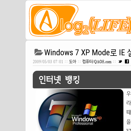
Windows 7 XP Mode로 I
2009/05/03 07:01 ::
도아
::
컴퓨터/QAOS.com
::
인터넷 뱅킹
우
라
때
을