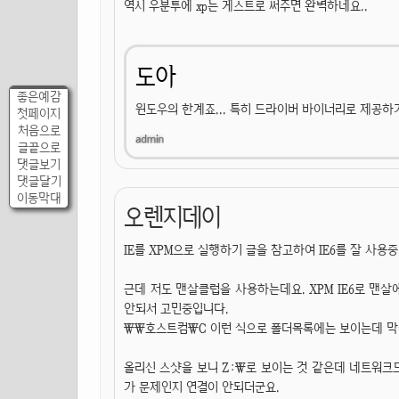
역시 우분투에 xp는 게스트로 써주면 완벽하네요..
도아
좋은예감
윈도우의 한계죠... 특히 드라이버 바이너리로 제공하
첫페이지
처음으로
글끝으로
댓글보기
댓글달기
이동막대
오렌지데이
IE를 XPM으로 실행하기 글을 참고하여 IE6를 잘 사용
근데 저도 맨살클럽을 사용하는데요. XPM IE6로 맨
안되서 고민중입니다.
\\호스트컴\C 이런 식으로 폴더목록에는 보이는데 막
올리신 스샷을 보니 Z:\로 보이는 것 같은데 네트워크
가 문제인지 연결이 안되더군요.