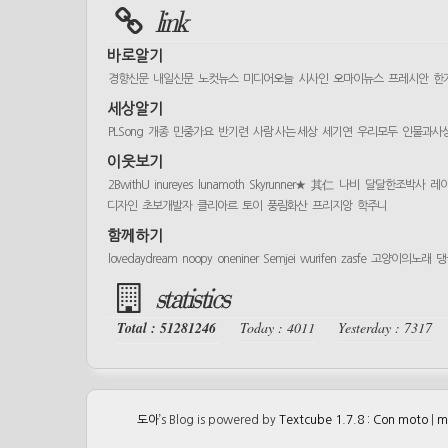
link
바로알기
경향신문
내일신문
노컷뉴스
미디어오늘
시사인
오마이뉴스
프레시안
한
세상알기
PLSong
개종
민중가요
반기련
사람 사는 세상
세기연
우리모두
인물과사
이웃보기
2BwithU
inureyes
lunamoth
Skyrunner★
其仁
나비
달달한조박사
레
디자인
초보개발자
클리아르
토이
풍림화산
프리지앙
학주니
함께하기
lovedaydream
noopy
oneniner
Semjei
wurifen
zasfe
고양이의노래
댕
statistics
Total : 51281246
Today : 4011
Yesterday : 7317
도아
’s Blog is powered by
Textcube 1.7.8 : Con moto
|
m