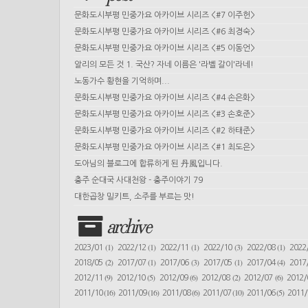
문화도시부평 민중가요 아카이브 시리즈 <#7 이주헌>
문화도시부평 민중가요 아카이브 시리즈 <#6 최경숙>
문화도시부평 민중가요 아카이브 시리즈 <#5 이동언>
알리의 모든 것 1. 국산? 자네 이름은 '라벨 갈이'라네!
노동가수 황현을 기억하며...
문화도시부평 민중가요 아카이브 시리즈 <#4 손은화>
문화도시부평 민중가요 아카이브 시리즈 <#3 손호준>
문화도시부평 민중가요 아카이브 시리즈 <#2 하태준>
문화도시부평 민중가요 아카이브 시리즈 <#1 최도은>
도아님의 블로그에 합류하게 된 丹風입니다.
충주 순대국 사대천왕 - 충주이야기 79
대한곱창 밀키트, 소주를 부르는 맛!
archive
(1)
(1)
(1)
(3)
(1)
2023/01
2022/12
2022/11
2022/10
2022/08
2022
(2)
(1)
(3)
(1)
(4)
2018/05
2017/07
2017/06
2017/05
2017/04
2017
(9)
(5)
(6)
(2)
(6)
2012/11
2012/10
2012/09
2012/08
2012/07
2012
(16)
(16)
(6)
(10)
(5)
2011/10
2011/09
2011/08
2011/07
2011/06
2011