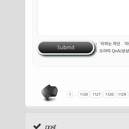
•
'귀하는 차단...
•
도아의 QnA(성상
1
...
1126
1127
1128
1129
post