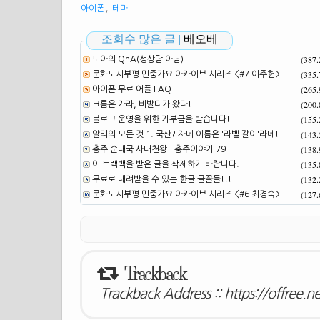
,
아이폰
테마
조회수 많은 글 |
베오베
(387
도아의 QnA(성상담 아님)
(335
문화도시부평 민중가요 아카이브 시리즈 <#7 이주헌>
(265
아이폰 무료 어플 FAQ
(200
크롬은 가라, 비발디가 왔다!
(155
블로그 운영을 위한 기부금을 받습니다!
(143
알리의 모든 것 1. 국산? 자네 이름은 '라벨 갈이'라네!
(138
충주 순대국 사대천왕 - 충주이야기 79
(135
이 트랙백을 받은 글을 삭제하기 바랍니다.
(132
무료로 내려받을 수 있는 한글 글꼴들!!!
(127
문화도시부평 민중가요 아카이브 시리즈 <#6 최경숙>
Trackback
Trackback Address ::
https://offree.