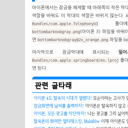
아이폰에서는 잠금을 해제할 때 아래쪽의 작은 막
색깔을 바꿔도 이 막대의 색깔은 바뀌지 않는다.
A
폴더
Bundles/com.apple.TelephonyUI
(아이폰 3) 파일을 바꿔
bottombarknobgray.png
면
파일을
bottombarknobgray@2x_orange.png
bo
마지막으로 잠금막대에 표시되는
밀
폴
Bundles/com.apple.springboard/en.lproj
면 된다.
관련 글타래
아이폰 4도 탈옥의 시대가 열렸다!
모순이라는 고사가 있다
잠금화면에 날씨를 출력하자!
아이폰은 탈옥하지 않고 사
아이폰, 모든 광고를 차단하자!
나는 광고를 그리 싫어하
탈옥폰의 화려한 멀티태스킹, Multifl0w
이제 아이폰도 멀