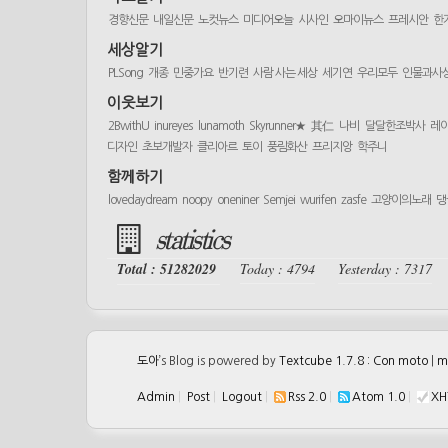
경향신문
내일신문
노컷뉴스
미디어오늘
시사인
오마이뉴스
프레시안
한
세상알기
PLSong
개종
민중가요
반기련
사람 사는 세상
세기연
우리모두
인물과사
이웃보기
2BwithU
inureyes
lunamoth
Skyrunner★
其仁
나비
달달한조박사
레
디자인
초보개발자
클리아르
토이
풍림화산
프리지앙
학주니
함께하기
lovedaydream
noopy
oneniner
Semjei
wurifen
zasfe
고양이의노래
댕
statistics
Total : 51282029
Today : 4794
Yesterday : 7317
도아
’s Blog is powered by
Textcube 1.7.8 : Con moto
|
m
Admin
|
Post
|
Logout
|
Rss 2.0
|
Atom 1.0
|
XH