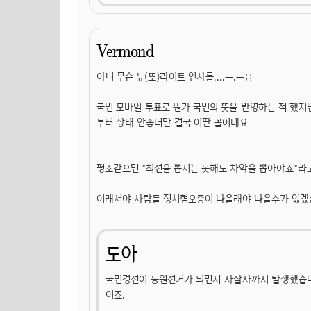
Vermond
아니 무슨 뉴(또)라이트 인사를....ㅡ.ㅡ;;
국민 모바일 투표로 뭔가 국민의 뜻을 반영하는 척 했지
부터 상태 안좋더만 결국 이딴 꼴이네요
평소같으면 "최선을 뽑지는 못해도 차악을 뽑아야죠"라고
이래서야 사람들 정치혐오증이 나을래야 나을수가 없겠
도아
국민경선이 동원선거가 되면서 자살자까지 발생했습니다
이죠.