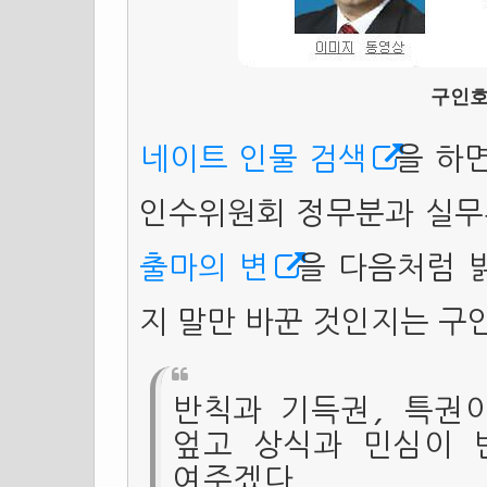
구인호
네이트 인물 검색
을 하
인수위원회 정무분과 실무
출마의 변
을 다음처럼 
지 말만 바꾼 것인지는 구
반칙과 기득권, 특권
엎고 상식과 민심이 
여주겠다