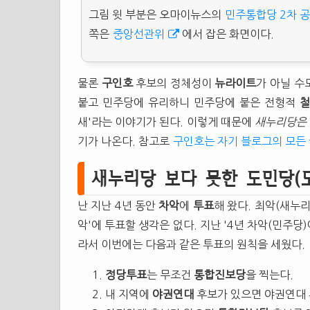
그림 윗 부분은 오마이뉴스의
민주통합당 2차 공
쪽은
중앙선관위
에서 잡은 화면이다.
물론
구인호
후보의 정체성이
뉴라이트
가 아닐 수
붙고 민주당에 유리하니 민주당에 붙은 전형적
새'라는 이야기가 된다. 이렇게 때문에
새누리당은 
기가 나온다. 참고로
구인호는 자기 블로그의 모든
새누리당 보다 못한 도민당(
난 지난 4년 동안
차악
에
투표
해 왔다. 최악(새누리
악'에 투표할 생각은 없다. 지난 '4년 차악(민주당
라서 이번에는 다음과 같은 투표의 원칙을 세웠다.
정당투표
는 무조건
통합진보당
을 찍는다.
내 지역에
야권연대
후보가 있으면 야권연대 