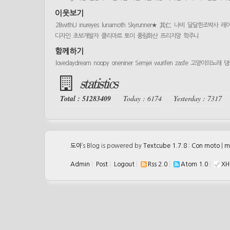
이웃보기
2BwithU
inureyes
lunamoth
Skyrunner★
其仁
나비
달달한조박사
레
디자인
초보개발자
클리아르
토이
풍림화산
프리지앙
학주니
함께하기
lovedaydream
noopy
oneniner
Semjei
wurifen
zasfe
고양이의노래
댕
statistics
Total : 51283409
Today : 6174
Yesterday : 7317
도아
’s Blog is powered by
Textcube 1.7.8 : Con moto
|
m
Admin
|
Post
|
Logout
|
Rss 2.0
|
Atom 1.0
|
XH