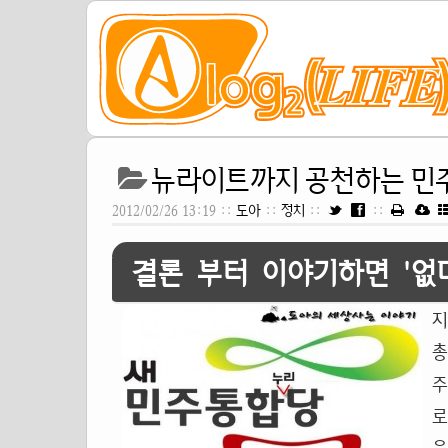
뉴라이트까지 공천하는 민주
2012/02/26 13:19 ::
도아
::
정치
::
::
결론 부터 이야기하면 '없
지
총
주
로