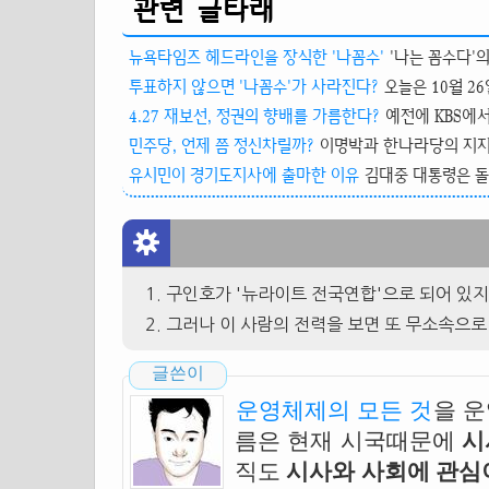
관련 글타래
뉴욕타임즈 헤드라인을 장식한 '나꼼수'
'나는 꼼수다'의
투표하지 않으면 '나꼼수'가 사라진다?
오늘은 10월 2
4.27 재보선, 정권의 향배를 가름한다?
예전에 KBS에서
민주당, 언제 쯤 정신차릴까?
이명박과 한나라당의 지지율
유시민이 경기도지사에 출마한 이유
김대중 대통령은 돌아
구인호가 '뉴라이트 전국연합'으로 되어 있지
그러나 이 사람의 전력을 보면 또 무소속으로
글쓴이
운영체제의 모든 것
을 
름은 현재 시국때문에
시
직도
시사와 사회에 관심이