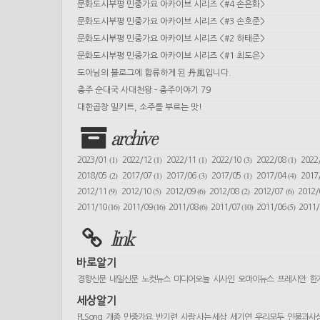
문화도시부평 민중가요 아카이브 시리즈 <#4 손은화>
문화도시부평 민중가요 아카이브 시리즈 <#3 손호준>
문화도시부평 민중가요 아카이브 시리즈 <#2 하태준>
문화도시부평 민중가요 아카이브 시리즈 <#1 최도은>
도아님의 블로그에 합류하게 된 丹風입니다.
충주 순대국 사대천왕 - 충주이야기 79
대한곱창 밀키트, 소주를 부르는 맛!
archive
(1)
(1)
(1)
(3)
(1)
2023/01
2022/12
2022/11
2022/10
2022/08
2022
(2)
(1)
(3)
(1)
(4)
2018/05
2017/07
2017/06
2017/05
2017/04
2017
(9)
(5)
(6)
(2)
(6)
2012/11
2012/10
2012/09
2012/08
2012/07
2012
(16)
(16)
(6)
(10)
(5)
2011/10
2011/09
2011/08
2011/07
2011/06
2011
link
바로알기
경향신문
내일신문
노컷뉴스
미디어오늘
시사인
오마이뉴스
프레시안
한
세상알기
PLSong
개종
민중가요
반기련
사람 사는 세상
세기연
우리모두
인물과사