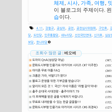
체제
,
시사
,
가족
,
여행
,
이 블로그의 주제이다. 
습
이다.
,
,
,
,
,
,
4.11
강철규
공심위
공천
공천심사위원회
구인호
,
,
,
,
,
,
당
도민당
민주통합당
새누리당
선진국민연대
신지호
심상
,
보당
한나라당
조회수 많은 글 |
베오베
(387
도아의 QnA(성상담 아님)
(335
문화도시부평 민중가요 아카이브 시리즈 <#7 이주헌>
(265
아이폰 무료 어플 FAQ
(200
크롬은 가라, 비발디가 왔다!
(155
블로그 운영을 위한 기부금을 받습니다!
(143
알리의 모든 것 1. 국산? 자네 이름은 '라벨 갈이'라네!
(138
충주 순대국 사대천왕 - 충주이야기 79
(135
이 트랙백을 받은 글을 삭제하기 바랍니다.
(132
무료로 내려받을 수 있는 한글 글꼴들!!!
(127
문화도시부평 민중가요 아카이브 시리즈 <#6 최경숙>