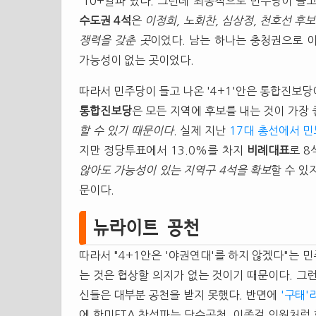
'10+알파'였다. 그런데 최종적으로 민주당이 들고
수도권
4석
은
이정희, 노회찬, 심상정, 천호선 
쟁력을 갖춘 곳
이었다. 남는 하나는 충청권으로 
가능성이 없는 곳이었다.
따라서 민주당이 들고 나온 '4+1'안은 통합진보
통합진보당
은 모든 지역에 후보를 내는 것이 가장 
할 수 있기 때문이다
. 실제 지난
17대 총선에서 민
지만 정당투표에서 13.0%를 차지
비례대표
로 8
않아도 가능성이 있는 지역구 4석을 확보
할 수 있
문이다.
뉴라이트 공천
따라서 "4+1안은 '야권연대'를 하지 않겠다"는 민
는 것은 협상할 의지가 없는 것이기 때문이다. 그
신들은 대부분 공천을 받지 못했다. 반면에
'구태'
에 한미FTA 찬성파는 단수공천, 이종걸 의원처럼 