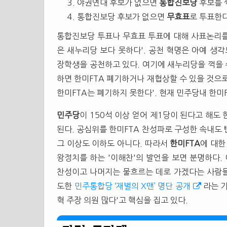
야권연대 후보가 없으면
통합진보당
후보를 
통합진보당 후보가 없으면
무효표
로 투표한다
통합진보당 투표나 무효표 투표에 대해 사표논리를 
은 새누리당 보다 못하다'. 공천 혁명은 아예 생각
장학생을 공천하고 있다. 여기에 새누리당을 꺽을 
하면 한미FTA 폐기하거나 재협상할 수 있을 것으
한미FTA는 폐기하지 못한다'. 현재 민주당내 한미
민주당
이 150석 이상 얻어 제1당이 된다고 해도
된다. 공심위를 한미FTA 찬성파로 구성한 속내도 
그 이상도 이하도 아니다. 따라서
한미FTA
에 대
왕정치를 하는 '이해찬'의 발언을 보면 분명하다.
찬성이고 나머지는 물흐르는 데로 가겠다는 사람
도한
민주통합당 ‘재벌의 X맨’ 명단 공개
라는 
혁 주장 의원 많다'고 핵심을 집고 있다.