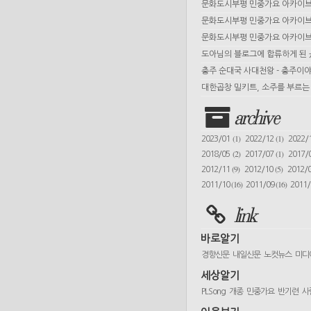
문화도시부평 민중가요 아카이브 
문화도시부평 민중가요 아카이브 
문화도시부평 민중가요 아카이브 
도아님의 블로그에 합류하게 된
충주 순대국 사대천왕 - 충주이야
대한곱창 밀키트, 소주를 부르는 
archive
(1)
(1)
2023/01
2022/12
2022/
(2)
(1)
2018/05
2017/07
2017/
(9)
(5)
2012/11
2012/10
2012/
(16)
(16)
2011/10
2011/09
2011
link
바로알기
경향신문
내일신문
노컷뉴스
미디
세상알기
PLSong
개종
민중가요
반기련
사