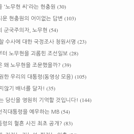
(30)
 '노무현 씨'라는 현충원
(103)
지운 현충원의 어이없는 답변
(54)
의 군국주의자, 노무현
(23)
찰 수사에 대한 국정조사 청원서명
(28)
부터 노무현을 괴롭힌 조선일보
(39)
은 왜 노무현을 조문했을까?
(105)
원한 우리의 대통령(동영상 모음)
(35)
지않기 배너를 달자!
(144)
는 당신을 영원히 기억할 것입니다!
(54)
전직대통령을 예우하는 MB
(83)
령의 혈흔 사진 최초 공개?