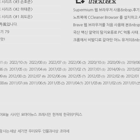
trackback
시리즈 <#3 손호준>
시리즈 <#2 하태준>
Supermium 웹 브라우저 사용&nbsp;후기
시리즈 <#1 최도은>
노트북에 CCleaner Browser 를 설치하고 사
 丹風입니다.
Brave 웹 브라우저를 처음 사용해 본&nbsp;
기 79
국산 백신 알약의 탐지오류로 PC 먹통 사태.
맛!
크롬에서 비발디로 갈아탄 어느 유저의&nbs
(1)
(3)
(1)
(1)
(2)
(1)
(1)
11
2022/10
2022/08
2022/07
2022/06
2020/10
2020/09
2019/0
(3)
(1)
(4)
(1)
(7)
(1)
(1)
06
2017/05
2017/04
2017/03
2017/02
2017/01
2014/09
2013/0
(6)
(2)
(6)
(16)
(7)
(1)
(8)
09
2012/08
2012/07
2012/06
2012/05
2012/03
2012/02
2012/01
(6)
(10)
(5)
(2)
(7)
(8)
(15)
(25
/08
2011/07
2011/06
2011/05
2011/04
2011/03
2011/02
2011/01
어오늘
시사인
오마이뉴스
프레시안
한겨레
한국위키릭스
람 사는 세상
세기연
우리모두
인물과사상
조아세