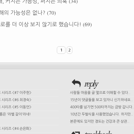
(34)
, 커지는 가능성, 퍼지는 의혹
(70)
해의 가능성은 없나?
(69)
프로를 더 이상 보지 않기로 했습니다!
1
2
reply
시리즈 <#7 이주헌>
사람들 마음을 글 몇으로 이해할 수 있다..
시리즈 <#6 최경숙>
15년이 댓글들을 보고 있자니 신기하네요..
시리즈 <#5 이동언>
400타를 넘기면 500타까지는 금방 갑니다.
이름은 '라벨 갈이'라네!
10년간 두벌식을 사용했었습니다. 하지만..
본문에도 있지만 경도는 건강과 큰 상관..
시리즈 <#4 손은화>