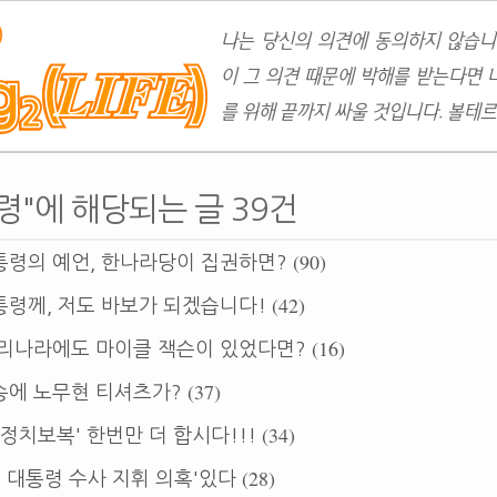
나는 당신의 의견에 동의하지 않습니
이 그 의견 때문에 박해를 받는다면 
를 위해 끝까지 싸울 것입니다. 볼테르
령"에 해당되는 글 39건
(90)
통령의 예언, 한나라당이 집권하면?
(42)
령께, 저도 바보가 되겠습니다!
(16)
우리나라에도 마이클 잭슨이 있었다면?
(37)
송에 노무현 티셔츠가?
(34)
'정치보복' 한번만 더 합시다!!!
(28)
노 대통령 수사 지휘 의혹'있다