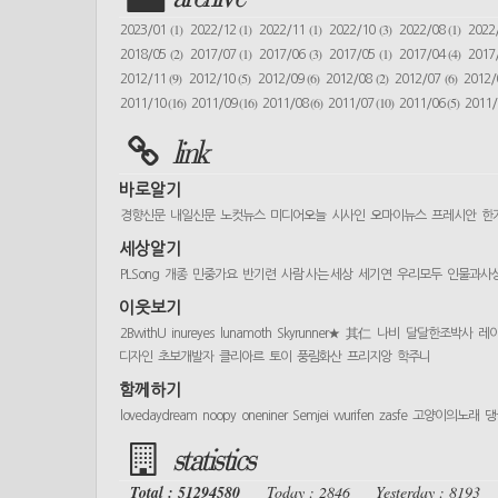
(1)
(1)
(1)
(3)
(1)
2023/01
2022/12
2022/11
2022/10
2022/08
2022
(2)
(1)
(3)
(1)
(4)
2018/05
2017/07
2017/06
2017/05
2017/04
2017
(9)
(5)
(6)
(2)
(6)
2012/11
2012/10
2012/09
2012/08
2012/07
2012
(16)
(16)
(6)
(10)
(5)
2011/10
2011/09
2011/08
2011/07
2011/06
2011
link
바로알기
경향신문
내일신문
노컷뉴스
미디어오늘
시사인
오마이뉴스
프레시안
한
세상알기
PLSong
개종
민중가요
반기련
사람 사는 세상
세기연
우리모두
인물과사
이웃보기
2BwithU
inureyes
lunamoth
Skyrunner★
其仁
나비
달달한조박사
레
디자인
초보개발자
클리아르
토이
풍림화산
프리지앙
학주니
함께하기
lovedaydream
noopy
oneniner
Semjei
wurifen
zasfe
고양이의노래
댕
statistics
Total : 51294580
Today : 2846
Yesterday : 8193