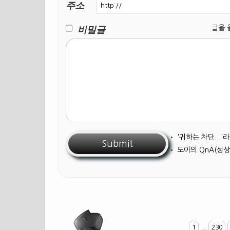
주소
비밀글
글을 올릴
•
'귀하는 차단...
•
도아의 QnA(성상
1
...
230