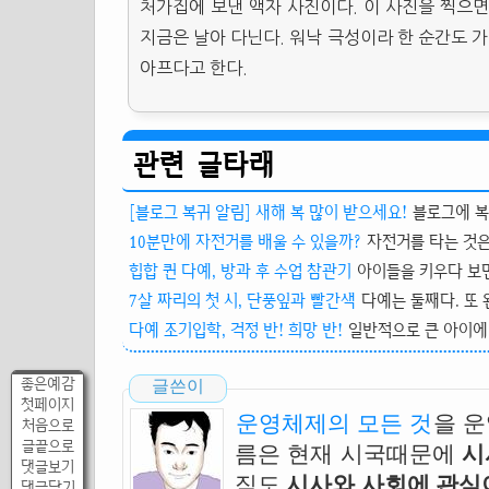
처가집에 보낸 액자 사진이다. 이 사진을 찍으면
지금은 날아 다닌다. 워낙 극성이라 한 순간도 
아프다고 한다.
관련 글타래
[블로그 복귀 알림] 새해 복 많이 받으세요!
블로그에 복
10분만에 자전거를 배울 수 있을까?
자전거를 타는 것은 
힙합 퀸 다예, 방과 후 수업 참관기
아이들을 키우다 보면
7살 짜리의 첫 시, 단풍잎과 빨간색
다예는 둘째다. 또 
다예 조기입학, 걱정 반! 희망 반!
일반적으로 큰 아이에 
좋은예감
글쓴이
첫페이지
운영체제의 모든 것
을 
처음으로
글끝으로
름은 현재 시국때문에
시
댓글보기
직도
시사와 사회에 관심이
댓글달기