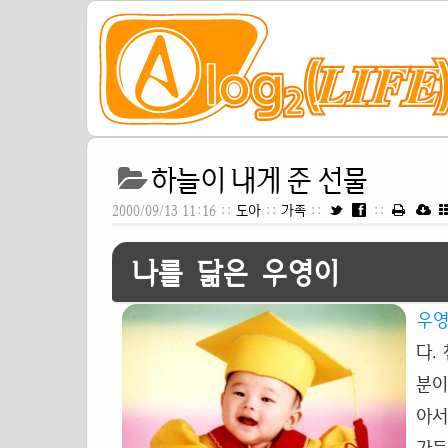
하늘이 내게 준 선물
2000/09/13 11:16 ::
도아
::
가족
::
::
나를 닮은 우영이
우
다.
분이
아서