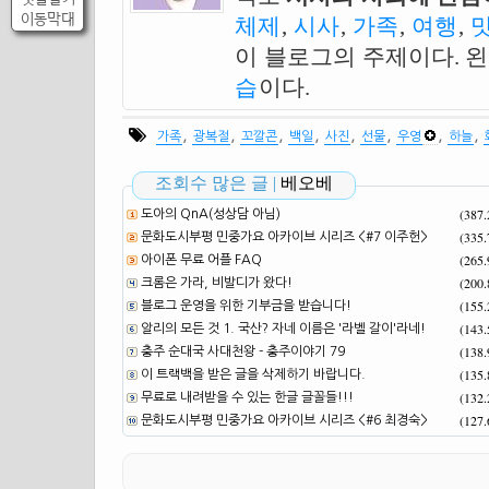
이동막대
체제
,
시사
,
가족
,
여행
,
이 블로그의 주제이다. 
습
이다.
,
,
,
,
,
,
,
,
가족
광복절
꼬깔콘
백일
사진
선물
우영
하늘
조회수 많은 글 |
베오베
(387
도아의 QnA(성상담 아님)
(335
문화도시부평 민중가요 아카이브 시리즈 <#7 이주헌>
(265
아이폰 무료 어플 FAQ
(200
크롬은 가라, 비발디가 왔다!
(155
블로그 운영을 위한 기부금을 받습니다!
(143
알리의 모든 것 1. 국산? 자네 이름은 '라벨 갈이'라네!
(138
충주 순대국 사대천왕 - 충주이야기 79
(135
이 트랙백을 받은 글을 삭제하기 바랍니다.
(132
무료로 내려받을 수 있는 한글 글꼴들!!!
(127
문화도시부평 민중가요 아카이브 시리즈 <#6 최경숙>