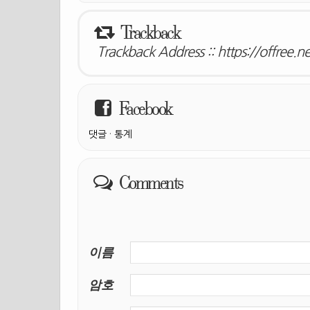
Trackback
Trackback Address ::
https://offree.n
Facebook
댓글
·
통계
Comments
이름
암호