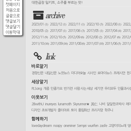
대한곱창 밀키트, 소주를 부르는 맛!
첫페이지
처음으로
archive
글끝으로
댓글보기
(1)
(1)
(1)
(3)
(1)
2023/01
2022/12
2022/11
2022/10
2022/08
2022
댓글달기
(2)
(1)
(3)
(1)
(4)
2018/05
2017/07
2017/06
2017/05
2017/04
2017
이동막대
(9)
(5)
(6)
(2)
(6)
2012/11
2012/10
2012/09
2012/08
2012/07
2012
(16)
(16)
(6)
(10)
(5)
2011/10
2011/09
2011/08
2011/07
2011/06
2011
link
바로알기
경향신문
내일신문
노컷뉴스
미디어오늘
시사인
오마이뉴스
프레시안
한
세상알기
PLSong
개종
민중가요
반기련
사람 사는 세상
세기연
우리모두
인물과사
이웃보기
2BwithU
inureyes
lunamoth
Skyrunner★
其仁
나비
달달한조박사
레
디자인
초보개발자
클리아르
토이
풍림화산
프리지앙
학주니
함께하기
lovedaydream
noopy
oneniner
Semjei
wurifen
zasfe
고양이의노래
댕