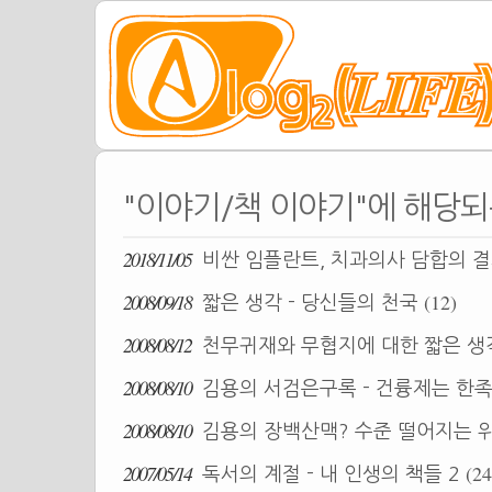
"이야기/책 이야기"에 해당되
2018/11/05
비싼 임플란트, 치과의사 담합의 
2008/09/18
(12)
짧은 생각 - 당신들의 천국
2008/08/12
천무귀재와 무협지에 대한 짧은 
2008/08/10
김용의 서검은구록 - 건륭제는 한
2008/08/10
김용의 장백산맥? 수준 떨어지는 
2007/05/14
(24
독서의 계절 - 내 인생의 책들 2