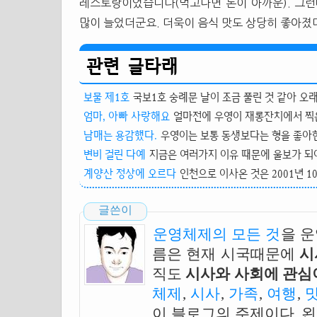
레스토랑이었습니다(먹고나면 돈이 아까운). 그런
많이 늘었더군요. 더욱이 음식 맛도 상당히 좋아졌
관련 글타래
보물 제1호
국보1호 숭례문 날이 조금 풀린 것 같아 오래
엄마, 아빠 사랑해요
얼마전에 우영이 재롱잔치에서 찍은
남매는 용감했다.
우영이는 보통 동생보다는 형을 좋아한다
변비 걸린 다예
지금은 여러가지 이유 때문에 울보가 되어
계양산 정상에 오르다
인천으로 이사온 것은 2001년 1
글쓴이
운영체제의 모든 것
을 
름은 현재 시국때문에
시
직도
시사와 사회에 관심이
체제
,
시사
,
가족
,
여행
,
이 블로그의 주제이다. 