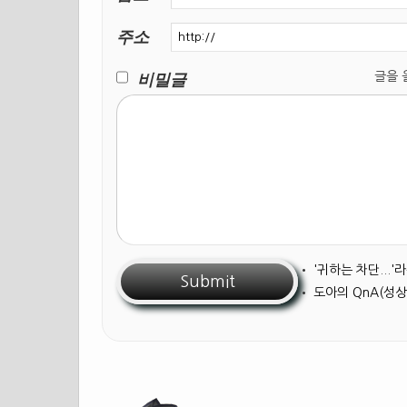
주소
비밀글
글을 올릴
•
'귀하는 차단...
•
도아의 QnA(성상