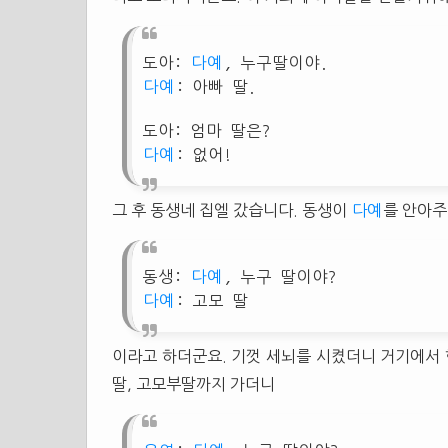
도아:
다예
, 누구딸이야.
다예
: 아빠 딸.
도아: 엄마 딸은?
다예
: 없어!
그 후 동생네 집엘 갔습니다. 동생이
다예
를 안아
동생:
다예
, 누구 딸이야?
다예
: 고모 딸
이라고 하더군요. 기껏 세뇌를 시켰더니 거기에서 
딸, 고모부딸까지 가더니