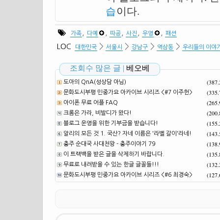
습
이다.
,
,
,
,
,
가족
다예
따공
사진
우영
패션
>
>
>
>
LOC
대한민국
서울시
강남구
역삼동
우리들의 이야
조회수 많은 글 |
베오베
(387
도아의 QnA(성상담 아님)
(335
문화도시부평 민중가요 아카이브 시리즈 <#7 이주헌>
(265
아이폰 무료 어플 FAQ
(200
크롬은 가라, 비발디가 왔다!
(155
블로그 운영을 위한 기부금을 받습니다!
(143
알리의 모든 것 1. 국산? 자네 이름은 '라벨 갈이'라네!
(138
충주 순대국 사대천왕 - 충주이야기 79
(135
이 트랙백을 받은 글을 삭제하기 바랍니다.
(132
무료로 내려받을 수 있는 한글 글꼴들!!!
(127
문화도시부평 민중가요 아카이브 시리즈 <#6 최경숙>