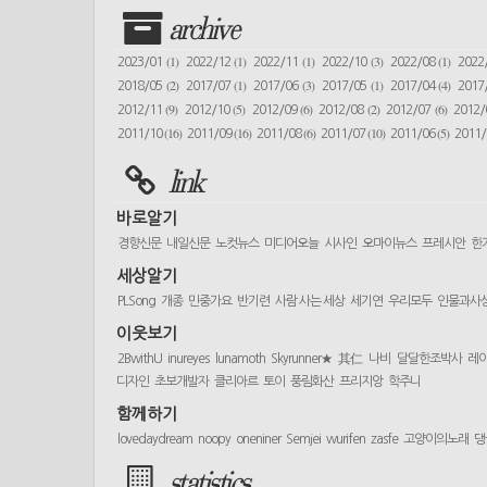
archive
(1)
(1)
(1)
(3)
(1)
2023/01
2022/12
2022/11
2022/10
2022/08
2022
(2)
(1)
(3)
(1)
(4)
2018/05
2017/07
2017/06
2017/05
2017/04
2017
(9)
(5)
(6)
(2)
(6)
2012/11
2012/10
2012/09
2012/08
2012/07
2012
(16)
(16)
(6)
(10)
(5)
2011/10
2011/09
2011/08
2011/07
2011/06
2011
link
바로알기
경향신문
내일신문
노컷뉴스
미디어오늘
시사인
오마이뉴스
프레시안
한
세상알기
PLSong
개종
민중가요
반기련
사람 사는 세상
세기연
우리모두
인물과사
이웃보기
2BwithU
inureyes
lunamoth
Skyrunner★
其仁
나비
달달한조박사
레
디자인
초보개발자
클리아르
토이
풍림화산
프리지앙
학주니
함께하기
lovedaydream
noopy
oneniner
Semjei
wurifen
zasfe
고양이의노래
댕
statistics