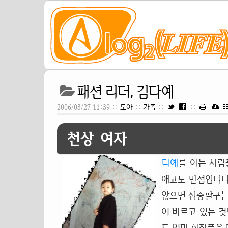
패션 리더, 김다예
2006/03/27 11:39 ::
도아
::
가족
::
::
천상 여자
다예
를 아는 사람
애교도 만점입니다
않으면 십중팔구는
어 바르고 있는 것