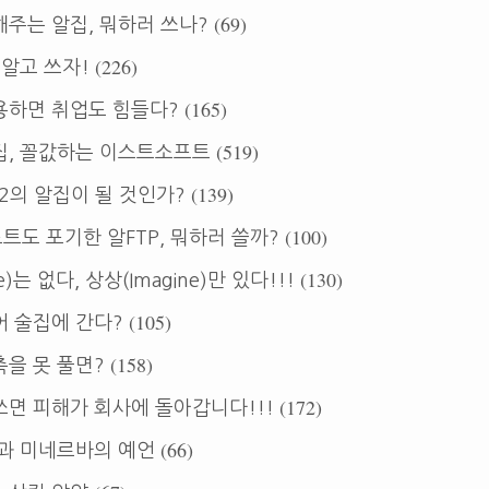
(69)
주는 알집, 뭐하러 쓰나?
(226)
 알고 쓰자!
(165)
용하면 취업도 힘들다?
(519)
집, 꼴값하는 이스트소프트
(139)
제 2의 알집이 될 것인가?
(100)
도 포기한 알FTP, 뭐하러 쓸까?
(130)
e)는 없다, 상상(Imagine)만 있다!!!
(105)
어 술집에 간다?
(158)
을 못 풀면?
(172)
면 피해가 회사에 돌아갑니다!!!
(66)
성과 미네르바의 예언