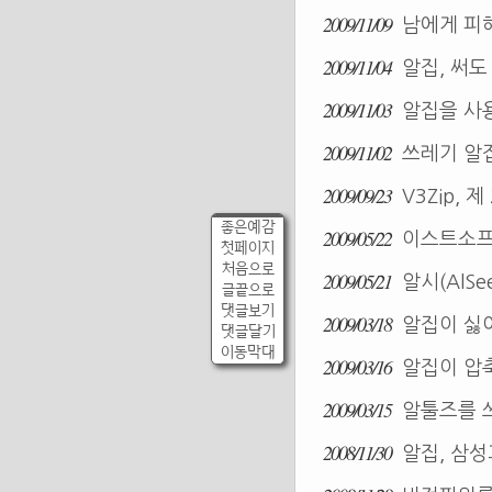
2009/11/09
남에게 피해
2009/11/04
알집, 써도
2009/11/03
알집을 사
2009/11/02
쓰레기 알
2009/09/23
V3Zip, 
좋은예감
2009/05/22
이스트소프트
첫페이지
처음으로
2009/05/21
알시(AlSe
글끝으로
댓글보기
2009/03/18
알집이 싫
댓글달기
이동막대
2009/03/16
알집이 압축
2009/03/15
알툴즈를 쓰
2008/11/30
알집, 삼