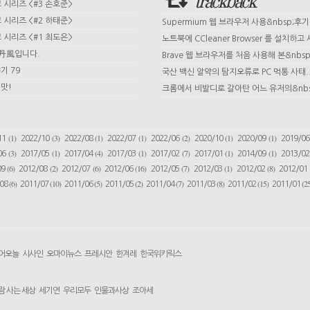
trackback
시리즈 <#3 손호준>
시리즈 <#2 하태준>
Supermium 웹 브라우저 사용&nbsp;후기
시리즈 <#1 최도은>
노트북에 CCleaner Browser 를 설치하고 사
 丹風입니다.
Brave 웹 브라우저를 처음 사용해 본&nbsp;
기 79
국산 백신 알약의 탐지오류로 PC 먹통 사태.
맛!
크롬에서 비발디로 갈아탄 어느 유저의&nbs
(1)
(3)
(1)
(1)
(2)
(1)
(1)
11
2022/10
2022/08
2022/07
2022/06
2020/10
2020/09
2019/0
(3)
(1)
(4)
(1)
(7)
(1)
(1)
06
2017/05
2017/04
2017/03
2017/02
2017/01
2014/09
2013/0
(6)
(2)
(6)
(16)
(7)
(1)
(8)
09
2012/08
2012/07
2012/06
2012/05
2012/03
2012/02
2012/01
(6)
(10)
(5)
(2)
(7)
(8)
(15)
(25
/08
2011/07
2011/06
2011/05
2011/04
2011/03
2011/02
2011/01
어오늘
시사인
오마이뉴스
프레시안
한겨레
한국위키릭스
람 사는 세상
세기연
우리모두
인물과사상
조아세