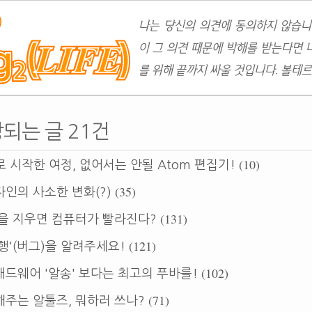
나는 당신의 의견에 동의하지 않습니
이 그 의견 때문에 박해를 받는다면 
를 위해 끝까지 싸울 것입니다. 볼테르
당되는 글 21건
(10)
로 시작한 여정, 없어서는 안될 Atom 편집기!
(35)
인의 사소한 변화(?)
(131)
을 지우면 컴퓨터가 빨라진다?
(121)
행'(버그)을 알려주세요!
(102)
드웨어 '알송' 보다는 최고의 푸바를!
(71)
주는 알툴즈, 뭐하러 쓰나?