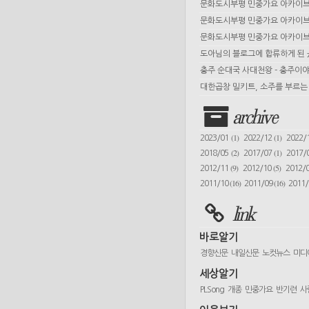
문화도시부평 민중가요 아카이브 
문화도시부평 민중가요 아카이브 
문화도시부평 민중가요 아카이브 
도아님의 블로그에 합류하게 된
충주 순대국 사대천왕 - 충주이야
대한곱창 밀키트, 소주를 부르는 
archive
(1)
(1)
2023/01
2022/12
2022/
(2)
(1)
2018/05
2017/07
2017/
(9)
(5)
2012/11
2012/10
2012/
(16)
(16)
2011/10
2011/09
2011
link
바로알기
경향신문
내일신문
노컷뉴스
미디
세상알기
PLSong
개종
민중가요
반기련
사