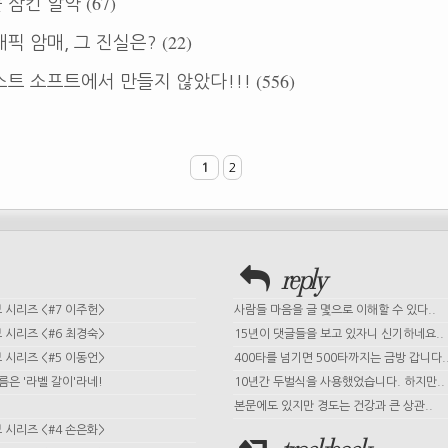
(67)
 삼킨 알약
(22)
픽 암매, 그 진실은?
(556)
트 소프트에서 만들지 않았다!!!
1
2
reply
시리즈 <#7 이주헌>
사람들 마음을 글 몇으로 이해할 수 있다..
시리즈 <#6 최경숙>
15년이 댓글들을 보고 있자니 신기하네요..
시리즈 <#5 이동언>
400타를 넘기면 500타까지는 금방 갑니다.
이름은 '라벨 갈이'라네!
10년간 두벌식을 사용했었습니다. 하지만..
본문에도 있지만 경도는 건강과 큰 상관..
시리즈 <#4 손은화>