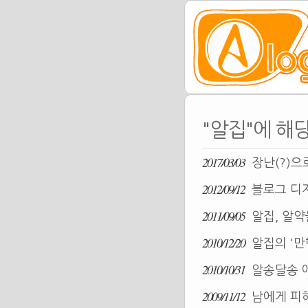
"알집"에 해
2017/03/03
장난(?)으
2012/09/12
블로그 디자
2011/09/05
알집, 알약
2010/12/20
알집의 '만
2010/10/31
알송달송 애
2009/11/12
남에게 피해