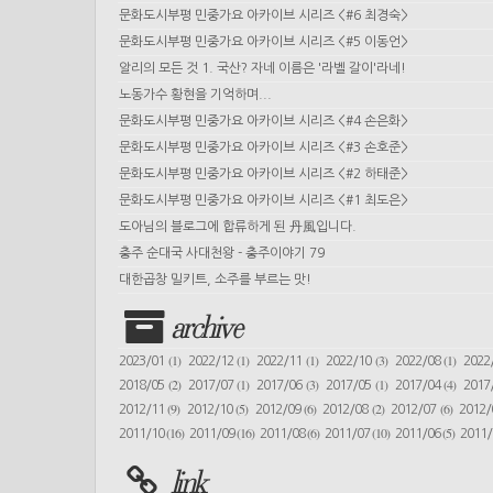
문화도시부평 민중가요 아카이브 시리즈 <#6 최경숙>
문화도시부평 민중가요 아카이브 시리즈 <#5 이동언>
알리의 모든 것 1. 국산? 자네 이름은 '라벨 갈이'라네!
노동가수 황현을 기억하며...
문화도시부평 민중가요 아카이브 시리즈 <#4 손은화>
문화도시부평 민중가요 아카이브 시리즈 <#3 손호준>
문화도시부평 민중가요 아카이브 시리즈 <#2 하태준>
문화도시부평 민중가요 아카이브 시리즈 <#1 최도은>
도아님의 블로그에 합류하게 된 丹風입니다.
충주 순대국 사대천왕 - 충주이야기 79
대한곱창 밀키트, 소주를 부르는 맛!
archive
(1)
(1)
(1)
(3)
(1)
2023/01
2022/12
2022/11
2022/10
2022/08
2022
(2)
(1)
(3)
(1)
(4)
2018/05
2017/07
2017/06
2017/05
2017/04
2017
(9)
(5)
(6)
(2)
(6)
2012/11
2012/10
2012/09
2012/08
2012/07
2012
(16)
(16)
(6)
(10)
(5)
2011/10
2011/09
2011/08
2011/07
2011/06
2011
link