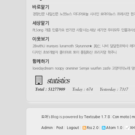
바로알기
경향신문
내일신문
노컷뉴스
미디어오늘
시사인
오마이뉴스
프레시안
한
세상알기
PLSong
개종
민중가요
반기련
사람 사는 세상
세기연
우리모두
인물과사
이웃보기
2BwithU
inureyes
lunamoth
Skyrunner★
其仁
나비
달달한조박사
레
디자인
초보개발자
클리아르
토이
풍림화산
프리지앙
학주니
함께하기
lovedaydream
noopy
oneniner
Semjei
wurifen
zasfe
고양이의노래
댕
statistics
Total : 51277909
Today : 674
Yesterday : 7317
도아
’s Blog is powered by
Textcube 1.7.8 : Con moto
|
m
Admin
|
Post
|
Logout
|
Rss 2.0
|
Atom 1.0
|
XH