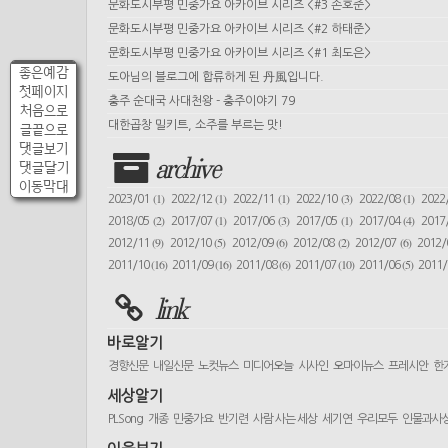
문화도시부평 민중가요 아카이브 시리즈 <#3 손호준>
문화도시부평 민중가요 아카이브 시리즈 <#2 하태준>
문화도시부평 민중가요 아카이브 시리즈 <#1 최도은>
좋은예감
도아님의 블로그에 합류하게 된 丹風입니다.
첫페이지
충주 순대국 사대천왕 - 충주이야기 79
처음으로
대한곱창 밀키트, 소주를 부르는 맛!
글끝으로
댓글보기
archive
댓글달기
이동막대
(1)
(1)
(1)
(3)
(1)
2023/01
2022/12
2022/11
2022/10
2022/08
2022
(2)
(1)
(3)
(1)
(4)
2018/05
2017/07
2017/06
2017/05
2017/04
2017
(9)
(5)
(6)
(2)
(6)
2012/11
2012/10
2012/09
2012/08
2012/07
2012
(16)
(16)
(6)
(10)
(5)
2011/10
2011/09
2011/08
2011/07
2011/06
2011
link
바로알기
경향신문
내일신문
노컷뉴스
미디어오늘
시사인
오마이뉴스
프레시안
한
세상알기
PLSong
개종
민중가요
반기련
사람 사는 세상
세기연
우리모두
인물과사