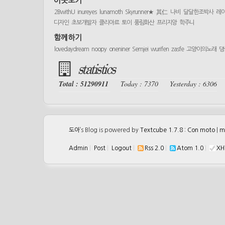
이웃보기
2BwithU
inureyes
lunamoth
Skyrunner★
其仁
나비
달달한조박사
레
디자인
초보개발자
클리아르
토이
풍림화산
프리지앙
학주니
함께하기
lovedaydream
noopy
oneniner
Semjei
wurifen
zasfe
고양이의노래
댕
statistics
Total : 51290911
Today : 7370
Yesterday : 6306
도아
’s Blog is powered by
Textcube 1.7.8 : Con moto
|
m
Admin
|
Post
|
Logout
|
Rss 2.0
|
Atom 1.0
|
XH