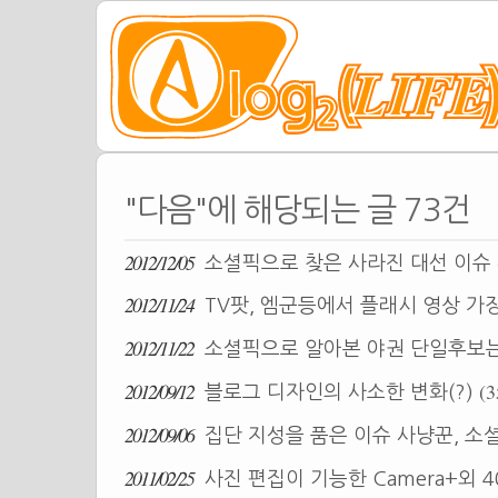
"다음"에 해당되는 글 73건
2012/12/05
소셜픽으로 찾은 사라진 대선 이슈
2012/11/24
TV팟, 엠군등에서 플래시 영상 가
2012/11/22
소셜픽으로 알아본 야권 단일후보
2012/09/12
(3
블로그 디자인의 사소한 변화(?)
2012/09/06
집단 지성을 품은 이슈 사냥꾼, 소셜픽(S
2011/02/25
사진 편집이 기능한 Camera+외 