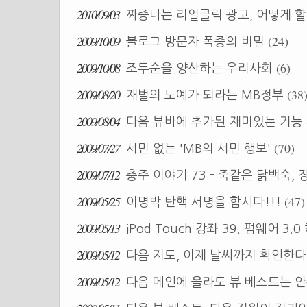
2010/09/03
짜증나는 리얼클릭 광고, 어떻게 
2009/10/09
(24)
블로그 방문자 폭증의 비밀
2009/10/08
(6)
조두순을 양산하는 우리사회
2009/08/20
(38
재벌의 노예가 되라는 MB정부
2009/08/04
다음 뷰바에 추가된 재미있는 기능
2009/07/27
(70)
서민 없는 'MB의 서민 행보'
2009/07/12
충주 이야기 73 - 죽같은 닭백숙,
2009/05/25
(47)
이명박 탄핵 서명을 합시다!!!
2009/05/13
iPod Touch 강좌 39. 펌웨어 3
2009/05/12
다음 지도, 이제 날씨까지 확인한다
2009/05/12
다음 메인에 올라도 뷰 베스트는 