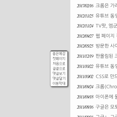
2017/02/16
크롬은 가라
2012/11/25
유튜브 동영
2012/11/24
TV팟, 엠
2012/09/27
웹 페이지 
2012/05/25
방문한 사
좋은예감
2011/12/19
판올림된 
첫페이지
처음으로
2011/10/22
유튜브 동영
글끝으로
댓글보기
2011/10/02
CSS로 만
댓글달기
이동막대
2011/09/24
크롬(Chr
2011/09/18
아이폰에 물이
2011/08/16
구글은 모