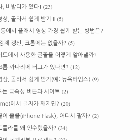
(23)
, 비발디가 왔다!
(5)
상, 골라서 쉽게 받기 II
군등에서 플래시 영상 가장 쉽게 받는 방법은?
(5)
강제 갱신, 크롬에는 없을까?
이트에서 사용한 글꼴을 어떻게 알아낼까?
(12)
크롬 까나리에 버그가 있다면?
(9)
상, 골라서 쉽게 받기(예: 뉴욕타임스)
(2)
드는 금속성 버튼과 사이트
(20)
ome)에서 글자가 깨지면?
(2)
 줄줄(iPhone Flask), 어디서 팔까?
(34)
토롤라를 왜 인수했을까?