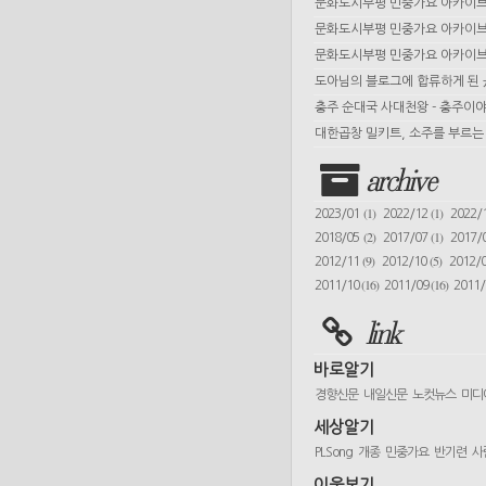
문화도시부평 민중가요 아카이브 
문화도시부평 민중가요 아카이브 
문화도시부평 민중가요 아카이브 
도아님의 블로그에 합류하게 된
충주 순대국 사대천왕 - 충주이야
대한곱창 밀키트, 소주를 부르는 
archive
(1)
(1)
2023/01
2022/12
2022/
(2)
(1)
2018/05
2017/07
2017/
(9)
(5)
2012/11
2012/10
2012/
(16)
(16)
2011/10
2011/09
2011
link
바로알기
경향신문
내일신문
노컷뉴스
미디
세상알기
PLSong
개종
민중가요
반기련
사
이웃보기