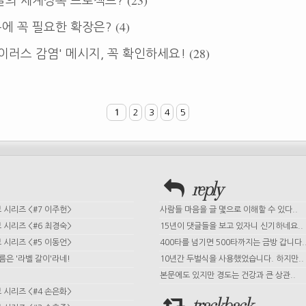
(23)
글의 세계정복 프로젝트?
(4)
에 꼭 필요한 확장은?
(28)
이러스 감염' 메시지, 꼭 확인하세요!
1
2
3
4
5
reply
시리즈 <#7 이주헌>
사람들 마음을 글 몇으로 이해할 수 있다..
시리즈 <#6 최경숙>
15년이 댓글들을 보고 있자니 신기하네요..
시리즈 <#5 이동언>
400타를 넘기면 500타까지는 금방 갑니다.
이름은 '라벨 갈이'라네!
10년간 두벌식을 사용했었습니다. 하지만..
본문에도 있지만 경도는 건강과 큰 상관..
시리즈 <#4 손은화>
trackback