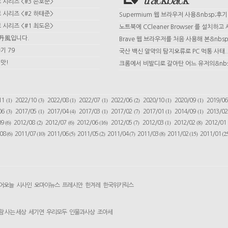
시리즈 <#3 손호준>
시리즈 <#2 하태준>
Supermium 웹 브라우저 사용&nbsp;후기
시리즈 <#1 최도은>
노트북에 CCleaner Browser 를 설치하고 사
 丹風입니다.
Brave 웹 브라우저를 처음 사용해 본&nbsp;
기 79
국산 백신 알약의 탐지오류로 PC 먹통 사태.
맛!
크롬에서 비발디로 갈아탄 어느 유저의&nbs
(1)
(3)
(1)
(1)
(2)
(1)
(1)
11
2022/10
2022/08
2022/07
2022/06
2020/10
2020/09
2019/0
(3)
(1)
(4)
(1)
(7)
(1)
(1)
06
2017/05
2017/04
2017/03
2017/02
2017/01
2014/09
2013/0
(6)
(2)
(6)
(16)
(7)
(1)
(8)
09
2012/08
2012/07
2012/06
2012/05
2012/03
2012/02
2012/01
(6)
(10)
(5)
(2)
(7)
(8)
(15)
(25
/08
2011/07
2011/06
2011/05
2011/04
2011/03
2011/02
2011/01
어오늘
시사인
오마이뉴스
프레시안
한겨레
한국위키릭스
람 사는 세상
세기연
우리모두
인물과사상
조아세