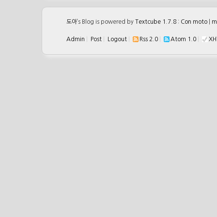
도아
’s Blog is powered by
Textcube 1.7.8 : Con moto
|
m
Admin
|
Post
|
Logout
|
Rss 2.0
|
Atom 1.0
|
XH