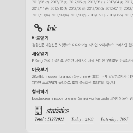
(2)
(1)
(3)
(1)
(4)
2018/05
2017/07
2017/06
2017/05
2017/04
2017
(9)
(5)
(6)
(2)
(6)
2012/11
2012/10
2012/09
2012/08
2012/07
2012
(16)
(16)
(6)
(10)
(5)
2011/10
2011/09
2011/08
2011/07
2011/06
2011
link
바로알기
경향신문
내일신문
노컷뉴스
미디어오늘
시사인
오마이뉴스
프레시안
한
세상알기
PLSong
개종
민중가요
반기련
사람 사는 세상
세기연
우리모두
인물과사
이웃보기
2BwithU
inureyes
lunamoth
Skyrunner★
其仁
나비
달달한조박사
레
디자인
초보개발자
클리아르
토이
풍림화산
프리지앙
학주니
함께하기
lovedaydream
noopy
oneniner
Semjei
wurifen
zasfe
고양이의노래
댕
statistics
Total : 51272021
Today : 2103
Yesterday : 7097