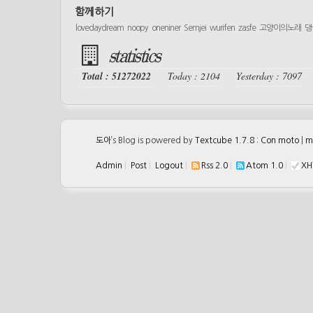
함께하기
lovedaydream
noopy
oneniner
Semjei
wurifen
zasfe
고양이의노래
댕
statistics
Total : 51272022
Today : 2104
Yesterday : 7097
도아
’s Blog is powered by
Textcube 1.7.8 : Con moto
|
m
Admin
|
Post
|
Logout
|
Rss 2.0
|
Atom 1.0
|
XH