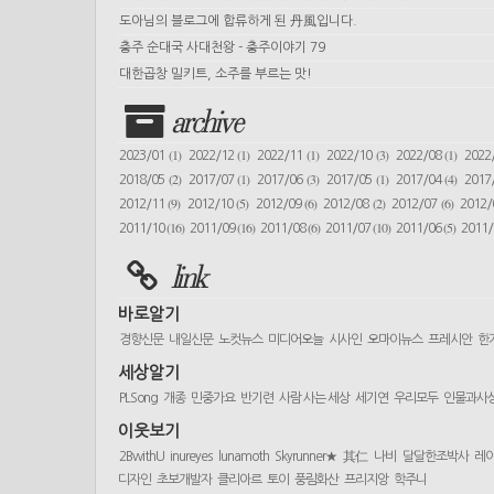
도아님의 블로그에 합류하게 된 丹風입니다.
충주 순대국 사대천왕 - 충주이야기 79
대한곱창 밀키트, 소주를 부르는 맛!
archive
(1)
(1)
(1)
(3)
(1)
2023/01
2022/12
2022/11
2022/10
2022/08
2022
(2)
(1)
(3)
(1)
(4)
2018/05
2017/07
2017/06
2017/05
2017/04
2017
(9)
(5)
(6)
(2)
(6)
2012/11
2012/10
2012/09
2012/08
2012/07
2012
(16)
(16)
(6)
(10)
(5)
2011/10
2011/09
2011/08
2011/07
2011/06
2011
link
바로알기
경향신문
내일신문
노컷뉴스
미디어오늘
시사인
오마이뉴스
프레시안
한
세상알기
PLSong
개종
민중가요
반기련
사람 사는 세상
세기연
우리모두
인물과사
이웃보기
2BwithU
inureyes
lunamoth
Skyrunner★
其仁
나비
달달한조박사
레
디자인
초보개발자
클리아르
토이
풍림화산
프리지앙
학주니