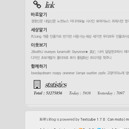
link
바로알기
경향신문
내일신문
노컷뉴스
미디어오늘
시사인
오마이뉴스
프레시안
한
세상알기
PLSong
개종
민중가요
반기련
사람 사는 세상
세기연
우리모두
인물과사
이웃보기
2BwithU
inureyes
lunamoth
Skyrunner★
其仁
나비
달달한조박사
레
디자인
초보개발자
클리아르
토이
풍림화산
프리지앙
학주니
함께하기
lovedaydream
noopy
oneniner
Semjei
wurifen
zasfe
고양이의노래
댕
statistics
Total : 51275856
Today : 5938
Yesterday : 7097
도아
’s Blog is powered by
Textcube 1.7.8 : Con moto
|
m