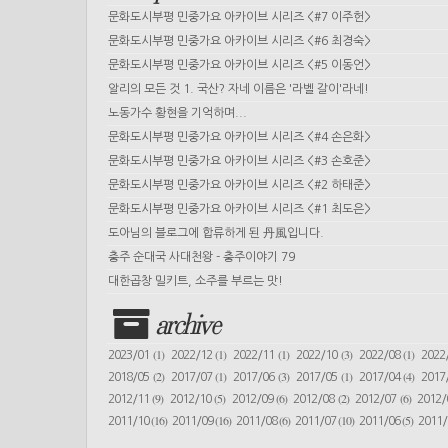
문화도시부평 민중가요 아카이브 시리즈 <#7 이주헌>
문화도시부평 민중가요 아카이브 시리즈 <#6 최경숙>
문화도시부평 민중가요 아카이브 시리즈 <#5 이동언>
알리의 모든 것 1. 국산? 자네 이름은 '라벨 갈이'라네!
노동가수 황현을 기억하며...
문화도시부평 민중가요 아카이브 시리즈 <#4 손은화>
문화도시부평 민중가요 아카이브 시리즈 <#3 손호준>
문화도시부평 민중가요 아카이브 시리즈 <#2 하태준>
문화도시부평 민중가요 아카이브 시리즈 <#1 최도은>
도아님의 블로그에 합류하게 된 丹風입니다.
충주 순대국 사대천왕 - 충주이야기 79
대한곱창 밀키트, 소주를 부르는 맛!
archive
(1)
(1)
(1)
(3)
(1)
2023/01
2022/12
2022/11
2022/10
2022/08
2022
(2)
(1)
(3)
(1)
(4)
2018/05
2017/07
2017/06
2017/05
2017/04
2017
(9)
(5)
(6)
(2)
(6)
2012/11
2012/10
2012/09
2012/08
2012/07
2012
(16)
(16)
(6)
(10)
(5)
2011/10
2011/09
2011/08
2011/07
2011/06
2011