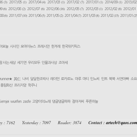
(3)
(1)
(4)
(1)
(7)
(1)
(1)
06
2017/05
2017/04
2017/03
2017/02
2017/01
2014/09
2013/0
(6)
(2)
(6)
(16)
(7)
(1)
(8)
09
2012/08
2012/07
2012/06
2012/05
2012/03
2012/02
2012/01
(6)
(10)
(5)
(2)
(7)
(8)
(15)
(25
/08
2011/07
2011/06
2011/05
2011/04
2011/03
2011/02
2011/01
어오늘
시사인
오마이뉴스
프레시안
한겨레
한국위키릭스
람 사는 세상
세기연
우리모두
인물과사상
조아세
yrunner★
其仁
나비
달달한조박사
레이먼
로카르노
마루
마티
민노씨
민트
북북
서연아빠
소요
풍림화산
프리지앙
학주니
Semjei
wurifen
zasfe
고양이의노래
댕글댕글파파
점아저씨
푸른하늘
y : 7162
Yesterday : 7097
Reader: 3874
Contact :
artech@qaos.co