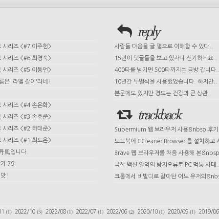
reply
시리즈 <#7 이주헌>
사람들 마음을 글 몇으로 이해할 수 있다..
시리즈 <#6 최경숙>
15년이 댓글들을 보고 있자니 신기하네요..
시리즈 <#5 이동언>
400타를 넘기면 500타까지는 금방 갑니다.
이름은 '라벨 갈이'라네!
10년간 두벌식을 사용했었습니다. 하지만..
본문에도 있지만 경도는 건강과 큰 상관..
시리즈 <#4 손은화>
trackback
시리즈 <#3 손호준>
시리즈 <#2 하태준>
Supermium 웹 브라우저 사용&nbsp;후기
시리즈 <#1 최도은>
노트북에 CCleaner Browser 를 설치하고 사
 丹風입니다.
Brave 웹 브라우저를 처음 사용해 본&nbsp;
기 79
국산 백신 알약의 탐지오류로 PC 먹통 사태.
맛!
크롬에서 비발디로 갈아탄 어느 유저의&nbs
(1)
(3)
(1)
(1)
(2)
(1)
(1)
11
2022/10
2022/08
2022/07
2022/06
2020/10
2020/09
2019/0