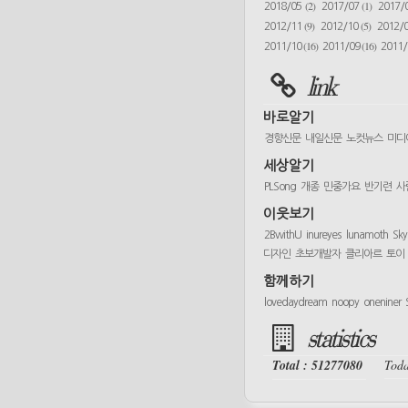
(2)
(1)
2018/05
2017/07
2017/
(9)
(5)
2012/11
2012/10
2012/
(16)
(16)
2011/10
2011/09
2011
link
바로알기
경향신문
내일신문
노컷뉴스
미디
세상알기
PLSong
개종
민중가요
반기련
사
이웃보기
2BwithU
inureyes
lunamoth
Sk
디자인
초보개발자
클리아르
토이
함께하기
lovedaydream
noopy
oneniner
statistics
Total : 51277080
Toda