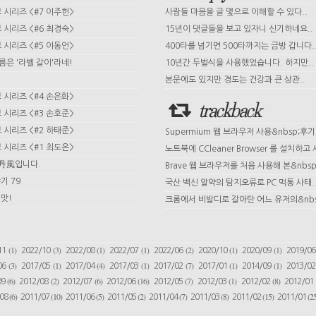
시리즈 <#7 이주헌>
사람들 마음을 글 몇으로 이해할 수 있다..
시리즈 <#6 최경숙>
15년이 댓글들을 보고 있자니 신기하네요..
시리즈 <#5 이동언>
400타를 넘기면 500타까지는 금방 갑니다.
이름은 '라벨 갈이'라네!
10년간 두벌식을 사용했었습니다. 하지만..
본문에도 있지만 경도는 건강과 큰 상관..
시리즈 <#4 손은화>
trackback
시리즈 <#3 손호준>
시리즈 <#2 하태준>
Supermium 웹 브라우저 사용&nbsp;후기
시리즈 <#1 최도은>
노트북에 CCleaner Browser 를 설치하고 사
 丹風입니다.
Brave 웹 브라우저를 처음 사용해 본&nbsp;
기 79
국산 백신 알약의 탐지오류로 PC 먹통 사태.
맛!
크롬에서 비발디로 갈아탄 어느 유저의&nbs
(1)
(3)
(1)
(1)
(2)
(1)
(1)
11
2022/10
2022/08
2022/07
2022/06
2020/10
2020/09
2019/0
(3)
(1)
(4)
(1)
(7)
(1)
(1)
06
2017/05
2017/04
2017/03
2017/02
2017/01
2014/09
2013/0
(6)
(2)
(6)
(16)
(7)
(1)
(8)
09
2012/08
2012/07
2012/06
2012/05
2012/03
2012/02
2012/01
(6)
(10)
(5)
(2)
(7)
(8)
(15)
(25
/08
2011/07
2011/06
2011/05
2011/04
2011/03
2011/02
2011/01