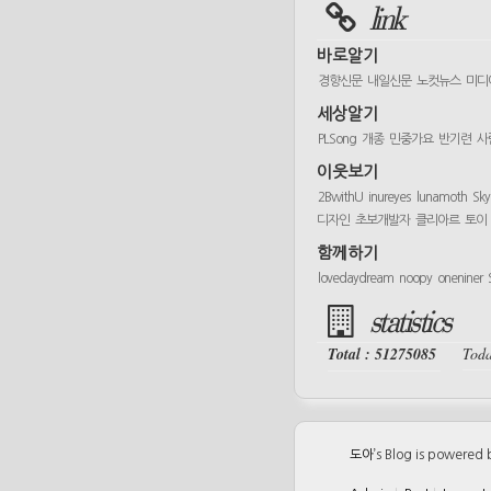
link
바로알기
경향신문
내일신문
노컷뉴스
미디
세상알기
PLSong
개종
민중가요
반기련
사
이웃보기
2BwithU
inureyes
lunamoth
Sk
디자인
초보개발자
클리아르
토이
함께하기
lovedaydream
noopy
oneniner
statistics
Total : 51275085
Toda
도아
’s Blog is powered