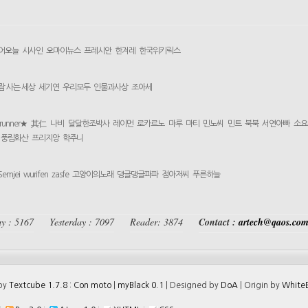
어오늘
시사인
오마이뉴스
프레시안
한겨레
한국위키릭스
람 사는 세상
세기연
우리모두
인물과사상
조아세
yrunner★
其仁
나비
달달한조박사
레이먼
로카르노
마루
마티
민노씨
민트
북북
서연아빠
소요
풍림화산
프리지앙
학주니
Semjei
wurifen
zasfe
고양이의노래
댕글댕글파파
점아저씨
푸른하늘
y : 5167
Yesterday : 7097
Reader: 3874
Contact :
artech@qaos.co
 by
Textcube 1.7.8 : Con moto
|
myBlack 0.1
| Designed by
DoA
| Origin by
WhiteB