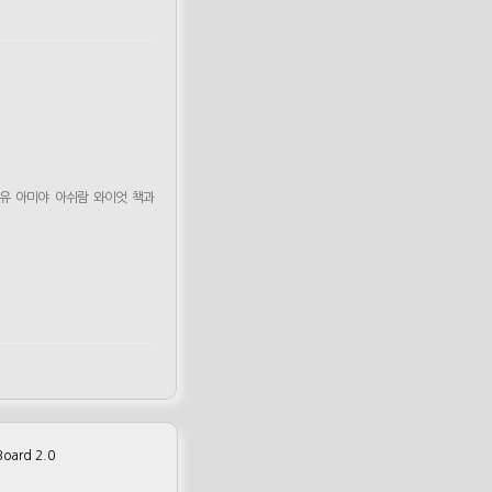
유
아미야
아쉬람
와이엇
책과
m
oard 2.0