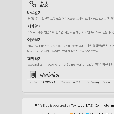
link
바로알기
경향신문
내일신문
노컷뉴스
미디어오늘
시사인
오마이뉴스
프레시안
한
세상알기
PLSong
개종
민중가요
반기련
사람 사는 세상
세기연
우리모두
인물과사
이웃보기
2BwithU
inureyes
lunamoth
Skyrunner★
其仁
나비
달달한조박사
레
디자인
초보개발자
클리아르
토이
풍림화산
프리지앙
학주니
함께하기
lovedaydream
noopy
oneniner
Semjei
wurifen
zasfe
고양이의노래
댕
statistics
Total : 51290293
Today : 6752
Yesterday : 6306
도아
’s Blog is powered by
Textcube 1.7.8 : Con moto
|
m