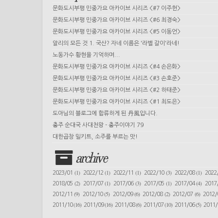
문화도시부평 민중가요 아카이브 시리즈 <#7 이주헌>
문화도시부평 민중가요 아카이브 시리즈 <#6 최경숙>
문화도시부평 민중가요 아카이브 시리즈 <#5 이동언>
알리의 모든 것 1. 국산? 자네 이름은 '라벨 갈이'라네!
노동가수 황현을 기억하며...
문화도시부평 민중가요 아카이브 시리즈 <#4 손은화>
문화도시부평 민중가요 아카이브 시리즈 <#3 손호준>
문화도시부평 민중가요 아카이브 시리즈 <#2 하태준>
문화도시부평 민중가요 아카이브 시리즈 <#1 최도은>
도아님의 블로그에 합류하게 된 丹風입니다.
충주 순대국 사대천왕 - 충주이야기 79
대한곱창 밀키트, 소주를 부르는 맛!
archive
(1)
(1)
(1)
(3)
(1)
2023/01
2022/12
2022/11
2022/10
2022/08
2022
(2)
(1)
(3)
(1)
(4)
2018/05
2017/07
2017/06
2017/05
2017/04
2017
(9)
(5)
(6)
(2)
(6)
2012/11
2012/10
2012/09
2012/08
2012/07
2012
(16)
(16)
(6)
(10)
(5)
2011/10
2011/09
2011/08
2011/07
2011/06
2011