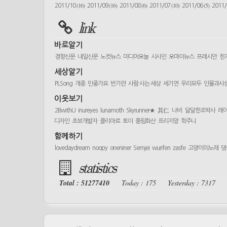
(16)
(16)
(6)
(10)
(5)
2011/10
2011/09
2011/08
2011/07
2011/06
2011
link
바로알기
경향신문
내일신문
노컷뉴스
미디어오늘
시사인
오마이뉴스
프레시안
한
세상알기
PLSong
개종
민중가요
반기련
사람 사는 세상
세기연
우리모두
인물과사
이웃보기
2BwithU
inureyes
lunamoth
Skyrunner★
其仁
나비
달달한조박사
레
디자인
초보개발자
클리아르
토이
풍림화산
프리지앙
학주니
함께하기
lovedaydream
noopy
oneniner
Semjei
wurifen
zasfe
고양이의노래
댕
statistics
Total : 51277410
Today : 175
Yesterday : 7317