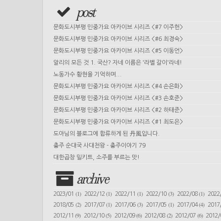
post
문화도시부평 민중가요 아카이브 시리즈 <#7 이주헌>
문화도시부평 민중가요 아카이브 시리즈 <#6 최경숙>
문화도시부평 민중가요 아카이브 시리즈 <#5 이동언>
알리의 모든 것 1. 국산? 자네 이름은 '라벨 갈이'라네!
노동가수 황현을 기억하며...
문화도시부평 민중가요 아카이브 시리즈 <#4 손은화>
문화도시부평 민중가요 아카이브 시리즈 <#3 손호준>
문화도시부평 민중가요 아카이브 시리즈 <#2 하태준>
문화도시부평 민중가요 아카이브 시리즈 <#1 최도은>
도아님의 블로그에 합류하게 된 丹風입니다.
충주 순대국 사대천왕 - 충주이야기 79
대한곱창 밀키트, 소주를 부르는 맛!
archive
(1)
(1)
(1)
(3)
(1)
2023/01
2022/12
2022/11
2022/10
2022/08
2022
(2)
(1)
(3)
(1)
(4)
2018/05
2017/07
2017/06
2017/05
2017/04
2017
(9)
(5)
(6)
(2)
(6)
2012/11
2012/10
2012/09
2012/08
2012/07
2012