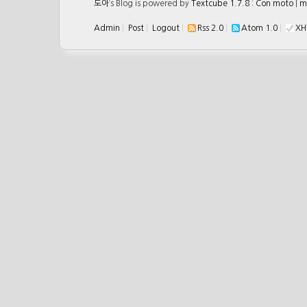
도아
’s Blog is powered by
Textcube 1.7.8 : Con moto
|
m
Admin
|
Post
|
Logout
|
Rss 2.0
|
Atom 1.0
|
XH