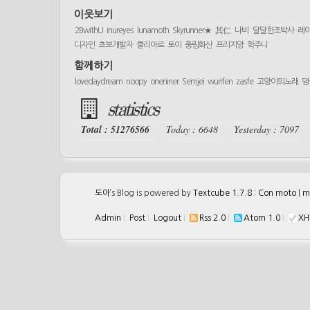
이웃보기
2BwithU
inureyes
lunamoth
Skyrunner★
其仁
나비
달달한조박사
레
디자인
초보개발자
클리아르
토이
풍림화산
프리지앙
학주니
함께하기
lovedaydream
noopy
oneniner
Semjei
wurifen
zasfe
고양이의노래
댕
statistics
Total : 51276566
Today : 6648
Yesterday : 7097
도아
’s Blog is powered by
Textcube 1.7.8 : Con moto
|
m
Admin
|
Post
|
Logout
|
Rss 2.0
|
Atom 1.0
|
XH