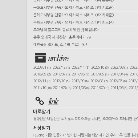
문화도시부평 민중가요 아카이브 시리즈 <#4 손은화>
문화도시부평 민중가요 아카이브 시리즈 <#3 손호준>
문화도시부평 민중가요 아카이브 시리즈 <#2 하태준>
문화도시부평 민중가요 아카이브 시리즈 <#1 최도은>
도아님의 블로그에 합류하게 된 丹風입니다.
충주 순대국 사대천왕 - 충주이야기 79
대한곱창 밀키트, 소주를 부르는 맛!
archive
(1)
(1)
(1)
(3)
(1)
2023/01
2022/12
2022/11
2022/10
2022/08
2022
(2)
(1)
(3)
(1)
(4)
2018/05
2017/07
2017/06
2017/05
2017/04
2017
(9)
(5)
(6)
(2)
(6)
2012/11
2012/10
2012/09
2012/08
2012/07
2012
(16)
(16)
(6)
(10)
(5)
2011/10
2011/09
2011/08
2011/07
2011/06
2011
link
바로알기
경향신문
내일신문
노컷뉴스
미디어오늘
시사인
오마이뉴스
프레시안
한
세상알기
PLSong
개종
민중가요
반기련
사람 사는 세상
세기연
우리모두
인물과사