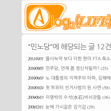
"민노당"에 해당되는 글 12
2011/10/31
을사늑약 보다 더한 한미 FTA 독
2010/08/05
(25)
민주당, 언제 쯤 정신차릴까?
2010/06/03
노 대통령의 지역주의 타파, 김해에
2010/03/24
(58)
첫 트위터 선거사범이 된 사연
2009/06/13
(36)
이명박의 수석(水石)비서관들
2008/12/11
(29)
눈에 가시같은 강기갑