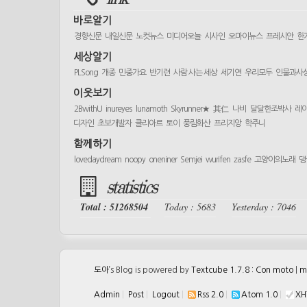
바로알기
경향신문
내일신문
노컷뉴스
미디어오늘
시사인
오마이뉴스
프레시안
한
세상알기
PLSong
개종
민중가요
반기련
사람 사는 세상
세기연
우리모두
인물과사
이웃보기
2BwithU
inureyes
lunamoth
Skyrunner★
其仁
나비
달달한조박사
레
디자인
초보개발자
클리아르
토이
풍림화산
프리지앙
학주니
함께하기
lovedaydream
noopy
oneniner
Semjei
wurifen
zasfe
고양이의노래
댕
statistics
Total : 51268504
Today : 5683
Yesterday : 7046
도아
’s Blog is powered by
Textcube 1.7.8 : Con moto
|
m
Admin
|
Post
|
Logout
|
Rss 2.0
|
Atom 1.0
|
XH