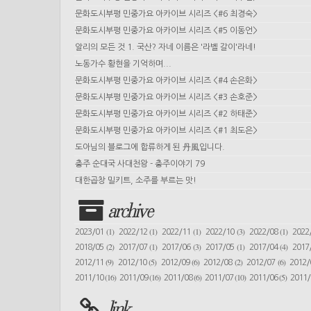
문화도시부평 민중가요 아카이브 시리즈 <#6 최경숙>
문화도시부평 민중가요 아카이브 시리즈 <#5 이동언>
알리의 모든 것 1. 국산? 자네 이름은 '라벨 갈이'라네!
노동가수 황현을 기억하며...
문화도시부평 민중가요 아카이브 시리즈 <#4 손은화>
문화도시부평 민중가요 아카이브 시리즈 <#3 손호준>
문화도시부평 민중가요 아카이브 시리즈 <#2 하태준>
문화도시부평 민중가요 아카이브 시리즈 <#1 최도은>
도아님의 블로그에 합류하게 된 丹風입니다.
충주 순대국 사대천왕 - 충주이야기 79
대한곱창 밀키트, 소주를 부르는 맛!
archive
(1)
(1)
(1)
(3)
(1)
2023/01
2022/12
2022/11
2022/10
2022/08
2022
(2)
(1)
(3)
(1)
(4)
2018/05
2017/07
2017/06
2017/05
2017/04
2017
(9)
(5)
(6)
(2)
(6)
2012/11
2012/10
2012/09
2012/08
2012/07
2012
(16)
(16)
(6)
(10)
(5)
2011/10
2011/09
2011/08
2011/07
2011/06
2011
link