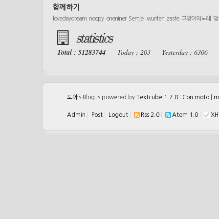
함께하기
lovedaydream
noopy
oneniner
Semjei
wurifen
zasfe
고양이의노래
댕
statistics
Total : 51283744
Today : 203
Yesterday : 6306
도아
’s Blog is powered by
Textcube 1.7.8 : Con moto
|
m
Admin
|
Post
|
Logout
|
Rss 2.0
|
Atom 1.0
|
XH