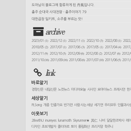
도아님의 블로그에 합류하게 된 丹風입니다.
충주 순대국 사대천왕 - 충주이야기 79
대한곱창 밀키트, 소주를 부르는 맛!
archive
(1)
(1)
(1)
(3)
(1)
2023/01
2022/12
2022/11
2022/10
2022/08
2022
(2)
(1)
(3)
(1)
(4)
2018/05
2017/07
2017/06
2017/05
2017/04
2017
(9)
(5)
(6)
(2)
(6)
2012/11
2012/10
2012/09
2012/08
2012/07
2012
(16)
(16)
(6)
(10)
(5)
2011/10
2011/09
2011/08
2011/07
2011/06
2011
link
바로알기
경향신문
내일신문
노컷뉴스
미디어오늘
시사인
오마이뉴스
프레시안
한
세상알기
PLSong
개종
민중가요
반기련
사람 사는 세상
세기연
우리모두
인물과사
이웃보기
2BwithU
inureyes
lunamoth
Skyrunner★
其仁
나비
달달한조박사
레
디자인
초보개발자
클리아르
토이
풍림화산
프리지앙
학주니