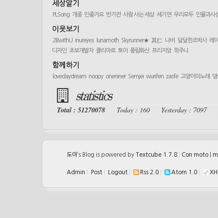
세상알기
PLSong
개종
민중가요
반기련
사람 사는 세상
세기연
우리모두
인물과사
이웃보기
2BwithU
inureyes
lunamoth
Skyrunner★
其仁
나비
달달한조박사
레
디자인
초보개발자
클리아르
토이
풍림화산
프리지앙
학주니
함께하기
lovedaydream
noopy
oneniner
Semjei
wurifen
zasfe
고양이의노래
댕
statistics
Total : 51270078
Today : 160
Yesterday : 7097
도아
’s Blog is powered by
Textcube 1.7.8 : Con moto
|
m
Admin
|
Post
|
Logout
|
Rss 2.0
|
Atom 1.0
|
XH