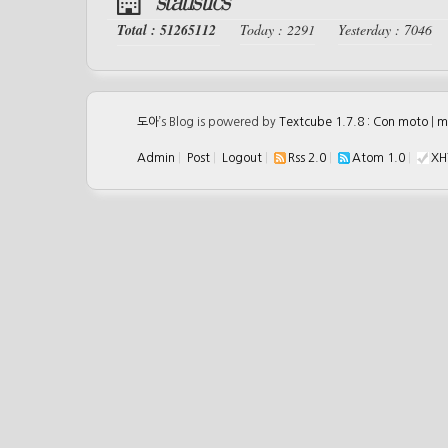
statistics
Total : 51265112
Today : 2291
Yesterday : 7046
도아
’s Blog is powered by
Textcube 1.7.8 : Con moto
|
m
Admin
|
Post
|
Logout
|
Rss 2.0
|
Atom 1.0
|
XH