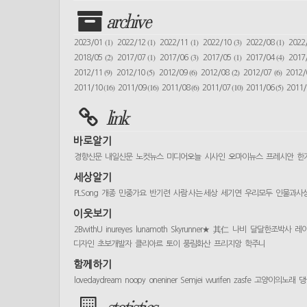
archive
(1)
(1)
(1)
(3)
(1)
2023/01
2022/12
2022/11
2022/10
2022/08
2022
(2)
(1)
(3)
(1)
(4)
2018/05
2017/07
2017/06
2017/05
2017/04
2017
(9)
(5)
(6)
(2)
(6)
2012/11
2012/10
2012/09
2012/08
2012/07
2012
(16)
(16)
(6)
(10)
(5)
2011/10
2011/09
2011/08
2011/07
2011/06
2011
link
바로알기
경향신문
내일신문
노컷뉴스
미디어오늘
시사인
오마이뉴스
프레시안
한
세상알기
PLSong
개종
민중가요
반기련
사람 사는 세상
세기연
우리모두
인물과사
이웃보기
2BwithU
inureyes
lunamoth
Skyrunner★
其仁
나비
달달한조박사
레
디자인
초보개발자
클리아르
토이
풍림화산
프리지앙
학주니
함께하기
lovedaydream
noopy
oneniner
Semjei
wurifen
zasfe
고양이의노래
댕