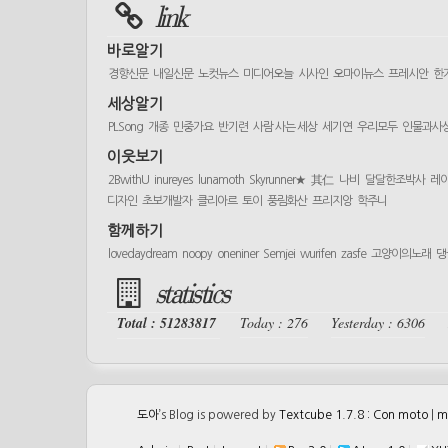
link
바로알기
경향신문
내일신문
노컷뉴스
미디어오늘
시사인
오마이뉴스
프레시안
한
세상알기
PLSong
개종
민중가요
반기련
사람 사는 세상
세기연
우리모두
인물과사
이웃보기
2BwithU
inureyes
lunamoth
Skyrunner★
其仁
나비
달달한조박사
레
디자인
초보개발자
클리아르
토이
풍림화산
프리지앙
학주니
함께하기
lovedaydream
noopy
oneniner
Semjei
wurifen
zasfe
고양이의노래
댕
statistics
Total : 51283817
Today : 276
Yesterday : 6306
도아
’s Blog is powered by
Textcube 1.7.8 : Con moto
|
m