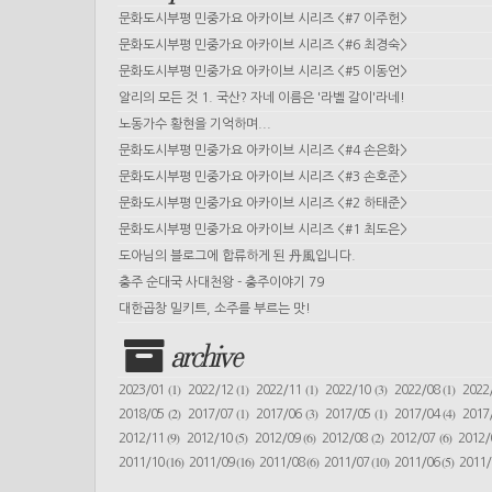
문화도시부평 민중가요 아카이브 시리즈 <#7 이주헌>
문화도시부평 민중가요 아카이브 시리즈 <#6 최경숙>
문화도시부평 민중가요 아카이브 시리즈 <#5 이동언>
알리의 모든 것 1. 국산? 자네 이름은 '라벨 갈이'라네!
노동가수 황현을 기억하며...
문화도시부평 민중가요 아카이브 시리즈 <#4 손은화>
문화도시부평 민중가요 아카이브 시리즈 <#3 손호준>
문화도시부평 민중가요 아카이브 시리즈 <#2 하태준>
문화도시부평 민중가요 아카이브 시리즈 <#1 최도은>
도아님의 블로그에 합류하게 된 丹風입니다.
충주 순대국 사대천왕 - 충주이야기 79
대한곱창 밀키트, 소주를 부르는 맛!
archive
(1)
(1)
(1)
(3)
(1)
2023/01
2022/12
2022/11
2022/10
2022/08
2022
(2)
(1)
(3)
(1)
(4)
2018/05
2017/07
2017/06
2017/05
2017/04
2017
(9)
(5)
(6)
(2)
(6)
2012/11
2012/10
2012/09
2012/08
2012/07
2012
(16)
(16)
(6)
(10)
(5)
2011/10
2011/09
2011/08
2011/07
2011/06
2011