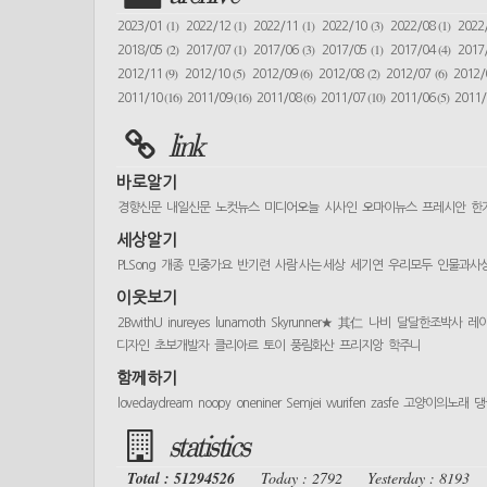
(1)
(1)
(1)
(3)
(1)
2023/01
2022/12
2022/11
2022/10
2022/08
2022
(2)
(1)
(3)
(1)
(4)
2018/05
2017/07
2017/06
2017/05
2017/04
2017
(9)
(5)
(6)
(2)
(6)
2012/11
2012/10
2012/09
2012/08
2012/07
2012
(16)
(16)
(6)
(10)
(5)
2011/10
2011/09
2011/08
2011/07
2011/06
2011
link
바로알기
경향신문
내일신문
노컷뉴스
미디어오늘
시사인
오마이뉴스
프레시안
한
세상알기
PLSong
개종
민중가요
반기련
사람 사는 세상
세기연
우리모두
인물과사
이웃보기
2BwithU
inureyes
lunamoth
Skyrunner★
其仁
나비
달달한조박사
레
디자인
초보개발자
클리아르
토이
풍림화산
프리지앙
학주니
함께하기
lovedaydream
noopy
oneniner
Semjei
wurifen
zasfe
고양이의노래
댕
statistics
Total : 51294526
Today : 2792
Yesterday : 8193