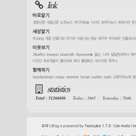
link
바로알기
경향신문
내일신문
노컷뉴스
미디어오늘
시사인
오마이뉴스
프레시안
한
세상알기
PLSong
개종
민중가요
반기련
사람 사는 세상
세기연
우리모두
인물과사
이웃보기
2BwithU
inureyes
lunamoth
Skyrunner★
其仁
나비
달달한조박사
레
디자인
초보개발자
클리아르
토이
풍림화산
프리지앙
학주니
함께하기
lovedaydream
noopy
oneniner
Semjei
wurifen
zasfe
고양이의노래
댕
statistics
Total : 51266686
Today : 3865
Yesterday : 7046
도아
’s Blog is powered by
Textcube 1.7.8 : Con moto
|
m