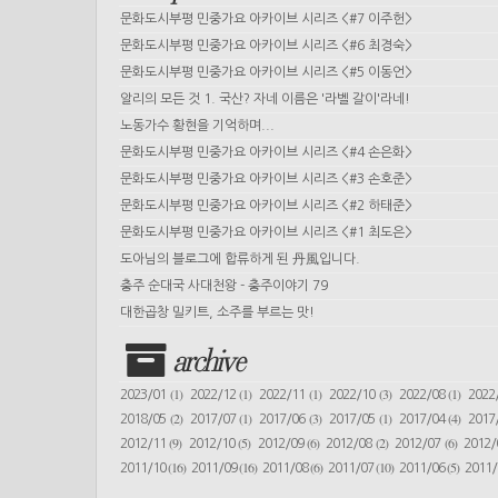
문화도시부평 민중가요 아카이브 시리즈 <#7 이주헌>
문화도시부평 민중가요 아카이브 시리즈 <#6 최경숙>
문화도시부평 민중가요 아카이브 시리즈 <#5 이동언>
알리의 모든 것 1. 국산? 자네 이름은 '라벨 갈이'라네!
노동가수 황현을 기억하며...
문화도시부평 민중가요 아카이브 시리즈 <#4 손은화>
문화도시부평 민중가요 아카이브 시리즈 <#3 손호준>
문화도시부평 민중가요 아카이브 시리즈 <#2 하태준>
문화도시부평 민중가요 아카이브 시리즈 <#1 최도은>
도아님의 블로그에 합류하게 된 丹風입니다.
충주 순대국 사대천왕 - 충주이야기 79
대한곱창 밀키트, 소주를 부르는 맛!
archive
(1)
(1)
(1)
(3)
(1)
2023/01
2022/12
2022/11
2022/10
2022/08
2022
(2)
(1)
(3)
(1)
(4)
2018/05
2017/07
2017/06
2017/05
2017/04
2017
(9)
(5)
(6)
(2)
(6)
2012/11
2012/10
2012/09
2012/08
2012/07
2012
(16)
(16)
(6)
(10)
(5)
2011/10
2011/09
2011/08
2011/07
2011/06
2011